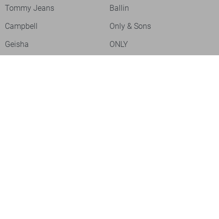
Tommy Jeans
Ballin
Campbell
Only & Sons
Geisha
ONLY
Lofty Manner
Zoso
Ydence
Vero Moda
Refined Department
Garcia
Sisters Point
Red Button
JDY
Fluresk
Harper & Yve
Object
Meld je aan voor onze nieuwsbrief
Meld je aan voor onze nieuwsbrief en profiteer als eerste van
acties!