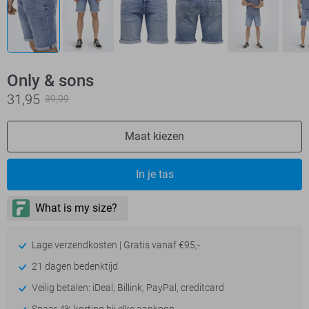
Only & sons
31,95
39,99
Maat kiezen
In je tas
Lage verzendkosten | Gratis vanaf €95,-
21 dagen bedenktijd
Veilig betalen: iDeal, Billink, PayPal, creditcard
Spaar 4% korting bij elke aankoop