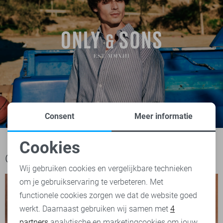
Consent
Meer informatie
Cookies
Noodzakelijke cookies
Ook het bekijken waard
Wij gebruiken cookies en vergelijkbare technieken
om je gebruikservaring te verbeteren. Met
Personalisatie cookies
functionele cookies zorgen we dat de website goed
werkt. Daarnaast gebruiken wij samen met
4
Analytische cookies
partners
analytische en marketingcookies om jouw