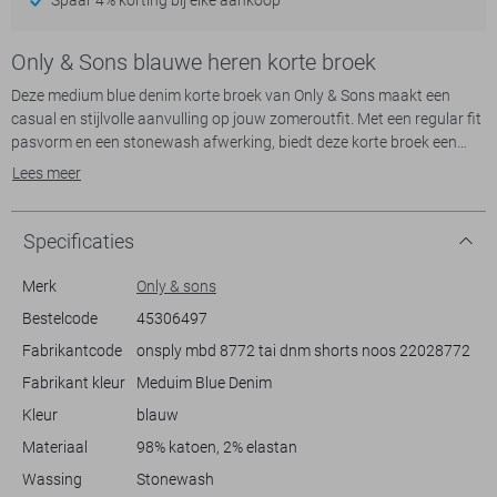
Only & Sons blauwe heren korte broek
Deze medium blue denim korte broek van Only & Sons maakt een
casual en stijlvolle aanvulling op jouw zomeroutfit. Met een regular fit
pasvorm en een stonewash afwerking, biedt deze korte broek een
modieuze uitstraling die gemakkelijk te combineren is met
Lees meer
verschillende stijlen. De regular waist en de klassieke 5-pocketstijl
zorgen voor een tijdloos silhouet, terwijl de knoop-/ritssluiting zorgt
voor een comfortabele pasvorm. Dankzij het materiaal van 98%
Specificaties
katoen en 2% elastaan geniet je van een zachte en licht rekbare stof
die je bewegingsvrijheid geeft tijdens warme dagen.
Merk
Only & sons
De Only & Sons korte broek is ideaal voor diverse gelegenheden, of je
Bestelcode
45306497
nu een dagje naar het strand gaat of een avondje uit plant met
Fabrikantcode
onsply mbd 8772 tai dnm shorts noos 22028772
vrienden. Het normale zoomdetail aan de pijpen voegt een extra
vleugje nonchalance toe, waardoor je deze broek zowel in een
Fabrikant kleur
Meduim Blue Denim
ontspannen als meer geklede setting kunt dragen. Combineer met
Kleur
blauw
een eenvoudig T-shirt of een nette polo om jouw look compleet te
maken. Dankzij de duurzame materiaalkeuze en het veelzijdige
Materiaal
98% katoen, 2% elastan
ontwerp is deze korte broek een must-have voor de basis van je
Wassing
Stonewash
zomergarderobe.