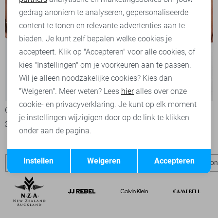
Marketing cookies
gedrag anoniem te analyseren, gepersonaliseerde
content te tonen en relevante advertenties aan te
bieden. Je kunt zelf bepalen welke cookies je
accepteert. Klik op "Accepteren" voor alle cookies, of
kies "Instellingen" om je voorkeuren aan te passen.
Wil je alleen noodzakelijke cookies? Kies dan
-20%
-20%
"Weigeren". Meer weten? Lees
hier
alles over onze
cookie- en privacyverklaring. Je kunt op elk moment
Only & Sons Korte broek
Only & Sons Korte broek
je instellingen wijzigigen door op de link te klikken
31,95
39,99
27,95
34,99
onder aan de pagina.
Opslaan
Terug
Instellen
Weigeren
Accepteren
Only & Sons SALE
Jeans
Only & Sons jeans
Only & Son