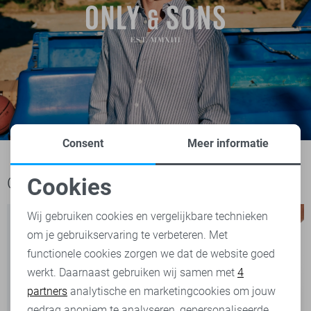
Consent
Meer informatie
Cookies
Ook het bekijken waard
Noodzakelijke cookies
Wij gebruiken cookies en vergelijkbare technieken
om je gebruikservaring te verbeteren. Met
Personalisatie cookies
functionele cookies zorgen we dat de website goed
werkt. Daarnaast gebruiken wij samen met
4
Analytische cookies
partners
analytische en marketingcookies om jouw
Marketing cookies
gedrag anoniem te analyseren, gepersonaliseerde