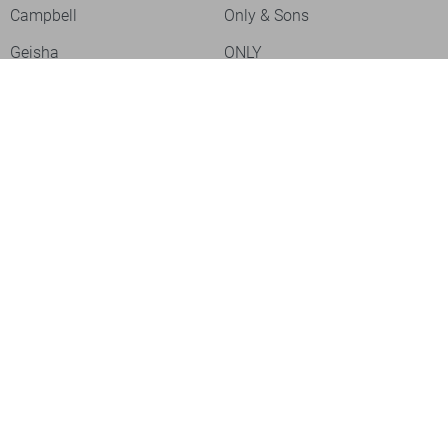
Campbell
Only & Sons
Geisha
ONLY
Lofty Manner
Zoso
Ydence
Vero Moda
Refined Department
Garcia
Sisters Point
Red Button
- levertijd 2-5 dagen
JDY
Fluresk
Harper & Yve
Object
Meld je aan voor onze nieuwsbrief
Meld je aan voor onze nieuwsbrief en profiteer als eerste van
acties!
Aanmelden