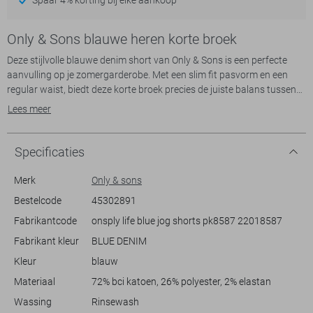
Only & Sons blauwe heren korte broek
Deze stijlvolle blauwe denim short van Only & Sons is een perfecte
aanvulling op je zomergarderobe. Met een slim fit pasvorm en een
regular waist, biedt deze korte broek precies de juiste balans tussen
comfort en moderne uitstraling. Het five-pocket design en de
Lees meer
knoopsluiting maken het een klassiek item dat je eenvoudig kunt
combineren met T-shirts of overhemden voor een casual look.
Gemaakt van een duurzame mix van 72% BCI katoen, 26% polyester
Specificaties
en 2% elastan, voelt deze short niet alleen zacht aan, maar blijft hij
ook goed in vorm.
Merk
Only & sons
Bestelcode
45302891
Dankzij de rinsewash krijg je een subtiele, verweerde look die veelzijdig
Fabrikantcode
onsply life blue jog shorts pk8587 22018587
is voor diverse gelegenheden. Denk aan een ontspannen dagje in het
park of een weekendje naar het strand. Of je de short nu combineert
Fabrikant kleur
BLUE DENIM
met sneakers of sandalen, hij past moeiteloos bij elke zomerse outfit.
Kleur
blauw
De oprolbare zoom voegt een speels detail toe, terwijl de normale
lengte zorgt voor een tijdloze uitstraling. Voor de modebewuste man
Materiaal
72% bci katoen, 26% polyester, 2% elastan
biedt deze Only & Sons short zowel stijl als duurzaamheid.
Wassing
Rinsewash