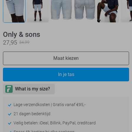
Only & sons
27,95
34,99
Maat kiezen
In je tas
Lage verzendkosten | Gratis vanaf €95,-
21 dagen bedenktijd
Veilig betalen: iDeal, Billink, PayPal, creditcard
Spaar 4% korting bij elke aankoop