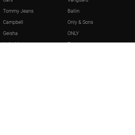
Tommy Jeans
Ballin
Campbell
Only & Sons
Geisha
ONLY
Lofty Manner
Zoso
Ydence
Vero Moda
Refined Department
Garcia
Sisters Point
Red Button
JDY
Fluresk
Harper & Yve
Object
Meld je aan voor onze nieuwsbrief
Meld je aan voor onze nieuwsbrief en profiteer als eerste van