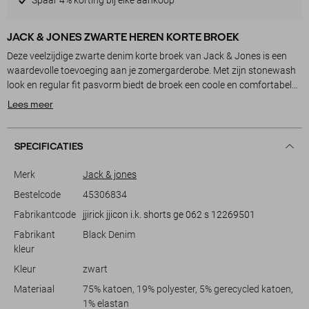
JACK & JONES ZWARTE HEREN KORTE BROEK
Deze veelzijdige zwarte denim korte broek van Jack & Jones is een
waardevolle toevoeging aan je zomergarderobe. Met zijn stonewash
look en regular fit pasvorm biedt de broek een coole en comfortabele
uitstraling. Het 5-pocket design voegt praktische functionaliteit toe,
Lees meer
terwijl de knoop- en ritssluiting zorgen voor een klassieke afwerking.
Gemaakt van duurzaam materiaal voelt deze korte broek stevig aan,
perfect voor casual dagen in de stad of een ontspannen weekend aan
SPECIFICATIES
het strand.
Dankzij de regular waist taille en normale lengte heb je een tijdloze
Merk
Jack & jones
pasvorm die geschikt is voor verschillende activiteiten. Of je nu een
Bestelcode
45306834
wandeling maakt in het park of een barbecue organiseert met
Fabrikantcode
jjirick jjicon i.k. shorts ge 062 s 12269501
vrienden, deze broek is een uitstekende keuze. De subtiele kleur maakt
het eenvoudig om te combineren met diverse stijlen en kleuren. Voeg
Fabrikant
Black Denim
een eenvoudig T-shirt en sneakers toe voor een casual look, of draag
kleur
een licht overhemd voor een iets formelere uitstraling. Deze Jack &
Kleur
zwart
Jones short past zich moeiteloos aan jouw dagelijkse plannen aan.
Materiaal
75% katoen, 19% polyester, 5% gerecycled katoen,
1% elastan