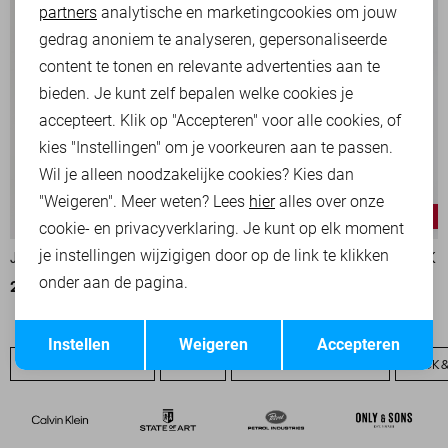
partners
analytische en marketingcookies om jouw
Marketing cookies
gedrag anoniem te analyseren, gepersonaliseerde
content te tonen en relevante advertenties aan te
bieden. Je kunt zelf bepalen welke cookies je
accepteert. Klik op "Accepteren" voor alle cookies, of
kies "Instellingen" om je voorkeuren aan te passen.
Wil je alleen noodzakelijke cookies? Kies dan
"Weigeren". Meer weten? Lees
hier
alles over onze
-40%
-40%
cookie- en privacyverklaring. Je kunt op elk moment
je instellingen wijzigigen door op de link te klikken
JACK & JONES KORTE BROEK
JACK & JONES KORTE BROEK
onder aan de pagina.
24,00
39,99
24,00
39,99
Opslaan
Terug
Instellen
Weigeren
Accepteren
JACK & JONES SALE
JEANS
JACK & JONES BASICS
JACK 