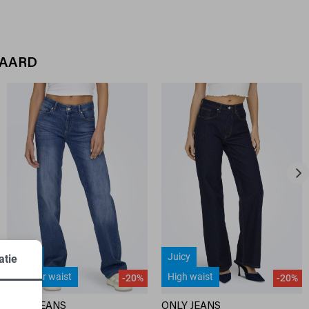
WAARD
Blush
Juicy
atie
Regular waist
High waist
-20%
-20%
ONLY JEANS
ONLY JEANS