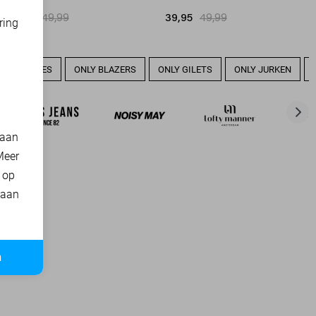
39,95
49,99
39,95
49,99
ring
d
LY BLOUSES
ONLY BLAZERS
ONLY GILETS
ONLY JURKEN
 aan
Meer
t op
 aan
n