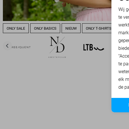
N
Wij g
te ve
A
werk
ONLY SALE
ONLY BASICS
NIEUW
ONLY T-SHIRTS
ONLY
mark
geper
biede
"Acce
te pa
wete
elk m
de pa