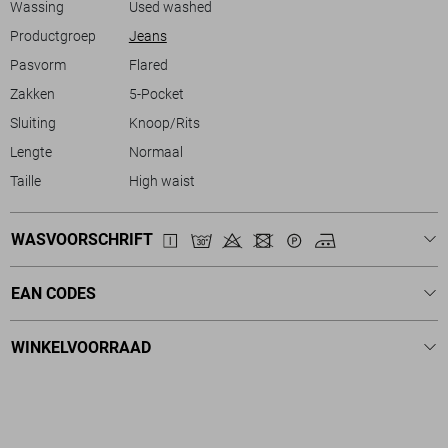
Wassing
Used washed
Productgroep
Jeans
Pasvorm
Flared
Zakken
5-Pocket
Sluiting
Knoop/Rits
Lengte
Normaal
Taille
High waist
WASVOORSCHRIFT
EAN CODES
WINKELVOORRAAD