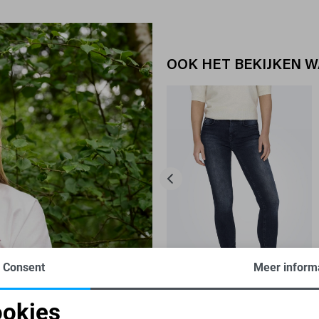
OOK HET BEKIJKEN 
Blush
Consent
Meer inform
Regular waist
-34%
okies
ONLY JEANS