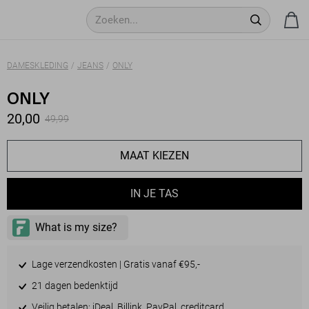
DAMESKLEDING
JEANS
ONLY
ONLY
20,00
49,99
MAAT KIEZEN
IN JE TAS
Lage verzendkosten | Gratis vanaf €95,-
21 dagen bedenktijd
Veilig betalen: iDeal, Billink, PayPal, creditcard