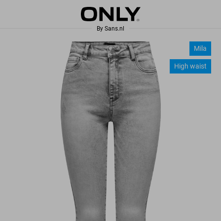
Mila
High waist