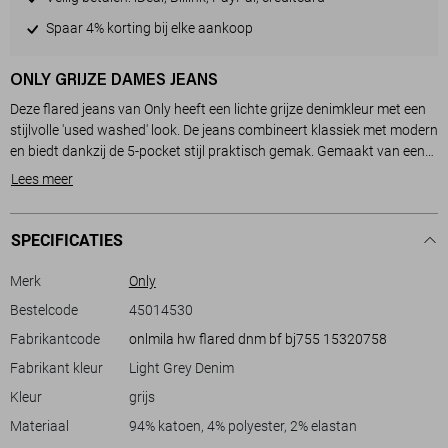
Spaar 4% korting bij elke aankoop
ONLY GRIJZE DAMES JEANS
Deze flared jeans van Only heeft een lichte grijze denimkleur met een
stijlvolle 'used washed' look. De jeans combineert klassiek met modern
en biedt dankzij de 5-pocket stijl praktisch gemak. Gemaakt van een
mix van 94% katoen, 4% polyester en 2% elastan, wat zorgt voor een
Lees meer
comfortabele pasvorm met een beetje stretch, ideaal voor dagelijks
gebruik. De high waist taille en de knoop-/ritssluiting geven een nette
en strakke afwerking, perfect voor zowel casual als iets formelere
SPECIFICATIES
gelegenheden.
Met een normale lengte is deze flared jeans een veelzijdige keuze voor
Merk
Only
je wintergarderobe. De subtiele flair aan de pijpen voegt een modieus
Bestelcode
45014530
element toe, waardoor je deze jeans kunt dragen bij een breed scala
Fabrikantcode
onlmila hw flared dnm bf bj755 15320758
aan outfits. Combineer ze met een strakke blouse voor een avondje
uit of met een losse trui voor een ontspannen look. Deze jeans is
Fabrikant kleur
Light Grey Denim
perfect voor elke vrouw die comfort en stijl met elkaar wil verbinden in
Kleur
grijs
haar dagelijkse outfits.
Materiaal
94% katoen, 4% polyester, 2% elastan