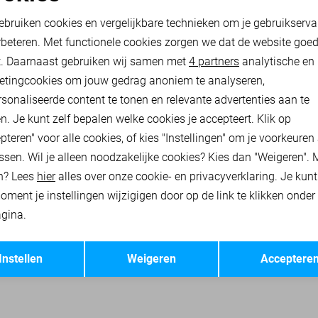
oodzakelijke cookies
Personalisatie cookies
33,00
49,99
ebruiken cookies en vergelijkbare technieken om je gebruikserva
rbeteren. Met functionele cookies zorgen we dat de website goe
nalytische cookies
Marketing cookies
t. Daarnaast gebruiken wij samen met
4 partners
analytische en
 JASSEN
ONLY TRUIEN
ONLY SWEATERS
ONLY VESTEN
ON
etingcookies om jouw gedrag anoniem te analyseren,
sonaliseerde content te tonen en relevante advertenties aan te
n. Je kunt zelf bepalen welke cookies je accepteert. Klik op
pteren" voor alle cookies, of kies "Instellingen" om je voorkeuren
ssen. Wil je alleen noodzakelijke cookies? Kies dan "Weigeren". 
n? Lees
hier
alles over onze cookie- en privacyverklaring. Je kun
oment je instellingen wijzigigen door op de link te klikken onder
gina.
Opslaan
Terug
Instellen
Weigeren
Acceptere