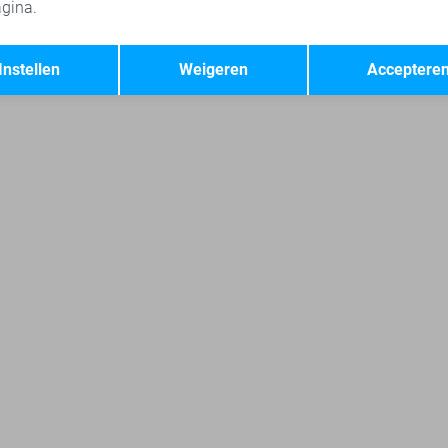
gina.
ns
Red Button jeans
Only jeans
Pieces jeans
Opslaan
Terug
Instellen
Weigeren
Acceptere