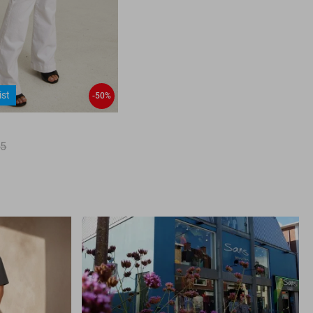
ist
-50%
95