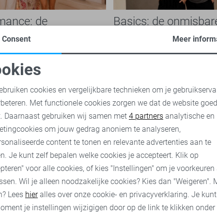
mance: de
Basics: de onmisbar
che modetrend die je
van iedere garderob
Consent
Meer inform
n overal ziet
jurken en broderie blouses tot
Basics zijn tijdloze kledingstu
 en verfijnde details: de Boho
belangrijke rol spelen binnen e
okies
 is niet meer weg te denken
garderobe. Ze zijn eenvoudig 
oodzakelijke cookies
Personalisatie cookies
eeld. Ook...
onafhankelijk van...
ebruiken cookies en vergelijkbare technieken om je gebruikserva
rbeteren. Met functionele cookies zorgen we dat de website goe
nalytische cookies
Marketing cookies
t. Daarnaast gebruiken wij samen met
4 partners
analytische en
nu
Ontdek nu
etingcookies om jouw gedrag anoniem te analyseren,
sonaliseerde content te tonen en relevante advertenties aan te
n. Je kunt zelf bepalen welke cookies je accepteert. Klik op
pteren" voor alle cookies, of kies "Instellingen" om je voorkeuren
ssen. Wil je alleen noodzakelijke cookies? Kies dan "Weigeren". 
n? Lees
hier
alles over onze cookie- en privacyverklaring. Je kun
oment je instellingen wijzigigen door op de link te klikken onder