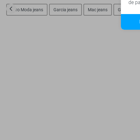
de pa
Vero Moda jeans
Garcia jeans
Mac jeans
Geisha jea