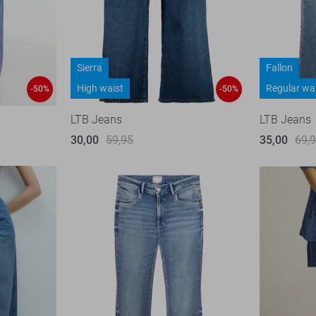
Sierra
Fallon
High waist
Regular wa
-50%
-50%
LTB Jeans
LTB Jeans
30,00
59,95
35,00
69,