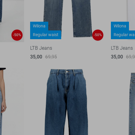
Wilona
Wilona
Regular waist
Regular wa
-50%
-50%
LTB Jeans
LTB Jeans
35,00
69,95
35,00
69,