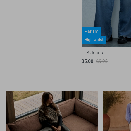
31
SisterS point
3
31/32
Studio Amaya
2
31/34
Tommy Jeans
8
31/36
Mariam
Vero Moda
24
32
High waist
Vila
1
32/32
LTB Jeans
32/34
35,00
69,95
33
33/32
33/34
34/32