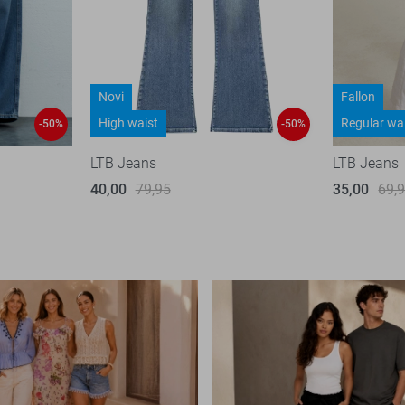
Novi
Fallon
High waist
Regular wa
-50%
-50%
LTB Jeans
LTB Jeans
40,00
79,95
35,00
69,