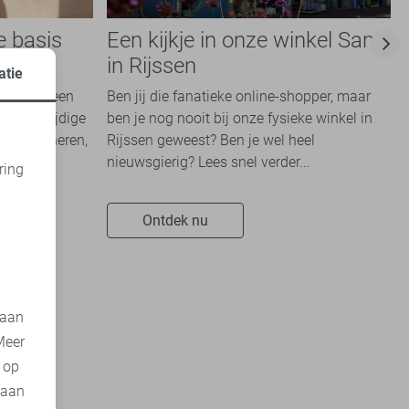
e basis
Een kijkje in onze winkel Sans
e
in Rijssen
atie
kken die een
Ben jij die fanatieke online-shopper, maar
en veelzijdige
ben je nog nooit bij onze fysieke winkel in
te combineren,
Rijssen geweest? Ben je wel heel
nieuwsgierig? Lees snel verder...
ring
d
Ontdek nu
 aan
Meer
t op
 aan