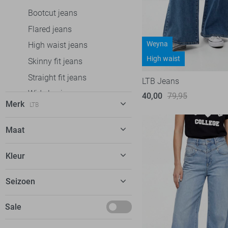
Bootcut jeans
Flared jeans
Weyna
High waist jeans
High waist
Skinny fit jeans
Straight fit jeans
LTB Jeans
Wide leg jeans
40,00
79,95
Merk
LTB
Vesten
Jassen
C&S The Label
3
Maat
Calvin Klein
2
26
Kleur
EsQualo
6
26/32
Fluresk
2
Blauw
Seizoen
26/34
Freequent
1
Wit
27
Februari
Sale
Garcia
18
27/30
Maart
Geisha
18