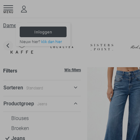
MENU
Dameskleding
Jeans
Ltb
Inloggen
Nieuw hier?
klik dan hier
Filters
Wis filters
Sorteren
Standaard
Standaard
Productgroep
Jeans
€ laag-hoog
Blouses
€ hoog-laag
Broeken
Jeans