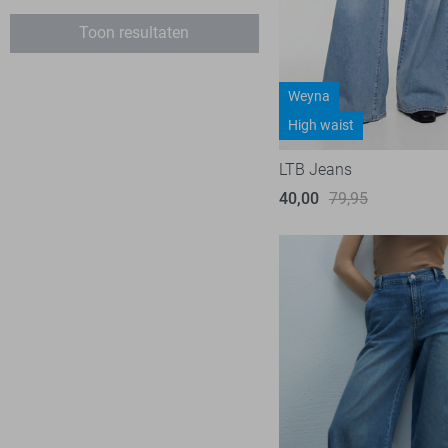
27/32
Harper & Yve
6
Toon resultaten
28
Ichi
2
28/30
Jacqueline de Yong
8
Weyna
28/32
Kaffe
1
High waist
28/34
LolaLiza
3
LTB Jeans
29
LTB
11
40,00
79,95
29/30
Mac
26
29/32
Noisy may
9
29/34
Nukus
2
30
Object
3
30/30
Only
79
30/32
Pieces
11
30/34
Red Button
33
30/36
Refined Department
5