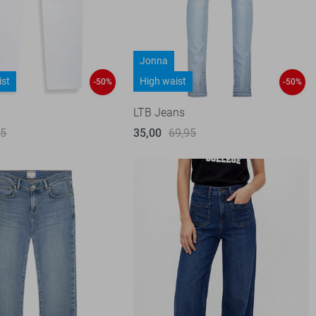
Jonna
ist
High waist
-50%
-50%
LTB Jeans
95
35,00
69,95