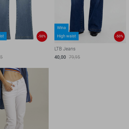
Wina
ist
High waist
-50%
-50%
LTB Jeans
95
40,00
79,95