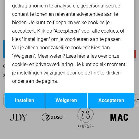
Marketing cookies
gedrag anoniem te analyseren, gepersonaliseerde
content te tonen en relevante advertenties aan te
bieden. Je kunt zelf bepalen welke cookies je
accepteert. Klik op "Accepteren" voor alle cookies, of
kies "Instellingen" om je voorkeuren aan te passen.
Blush
Mila
Wil je alleen noodzakelijke cookies? Kies dan
Regular waist
High waist
-20%
-60%
"Weigeren". Meer weten? Lees
hier
alles over onze
cookie- en privacyverklaring. Je kunt op elk moment
ONLY JEANS
ONLY JEANS
je instellingen wijzigigen door op de link te klikken
39,95
49,99
20,00
49,99
onder aan de pagina.
Opslaan
Terug
Instellen
Weigeren
Accepteren
ONLY SALE
ONLY BASICS
NIEUW
ONLY T-SHIRTS
ONLY