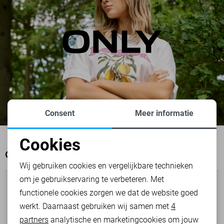
Consent
Meer informatie
Cookies
Noodzakelijke cookies
OOK HET BEKIJKEN WAARD
Wij gebruiken cookies en vergelijkbare technieken
om je gebruikservaring te verbeteren. Met
Personalisatie cookies
functionele cookies zorgen we dat de website goed
werkt. Daarnaast gebruiken wij samen met
4
Analytische cookies
partners
analytische en marketingcookies om jouw