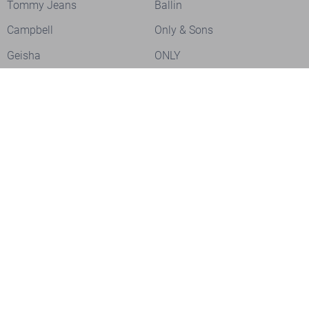
Tommy Jeans
Ballin
Campbell
Only & Sons
Geisha
ONLY
Lofty Manner
Zoso
Ydence
Vero Moda
Refined Department
Garcia
Sisters Point
Red Button
JDY
Fluresk
Harper & Yve
Object
Meld je aan voor onze nieuwsbrief
Meld je aan voor onze nieuwsbrief en profiteer als eerste van
acties!