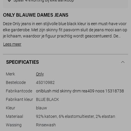
ONLY BLAUWE DAMES JEANS
Deze Only jeans in een stijlvolle blue black kleur is een must-have voor
elke garderobe. Met zijn skinny fit pasvorm sluit de jeans mooi aan op
je lichaam, waardoor je figuur prachtig wordt geaccentueerd. De
normale taille en de vijf handige zakken maken deze jeans niet alleen
Lees meer
trendy, maar ook praktisch voor dagelijkse activiteiten. Dankzij de
combinatie van 92% katoen, 6% elastomultiester en 2% elastan, biedt
de broek een aangename stretch en draagcomfort, perfect voor een
SPECIFICATIES
drukke dag of een ontspannen avond.
De jeans heeft een verfijnde rinsewash wassing die een subtiele, maar
Merk
Only
verfijnde look creëert. Deze veelzijdige broek kan moeiteloos
Bestelcode
45010982
gecombineerd worden met een nette blouse voor een zakelijke touch,
Fabrikantcode
onlblush mid skinny dnm rea409 noos 15318738
of met een casual T-shirt voor een meer ontspannen uitstraling. Of je
nu een dag op kantoor hebt of een weekendje weg, deze Only jeans
Fabrikant kleur
BLUE BLACK
biedt zowel stijl als comfort die je op elk moment kunt dragen. Met zijn
Kleur
blauw
tijdloze denim stijl is deze broek een ideale keuze voor ieder seizoen.
Materiaal
92% katoen, 6% elastomultiester, 2% elastan
Wassing
Rinsewash