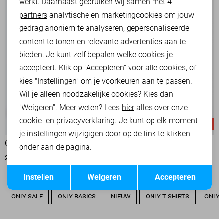
werkt. Daarnaast gebruiken wij samen met
4
Analytische cookies
partners
analytische en marketingcookies om jouw
Marketing cookies
gedrag anoniem te analyseren, gepersonaliseerde
content te tonen en relevante advertenties aan te
bieden. Je kunt zelf bepalen welke cookies je
accepteert. Klik op "Accepteren" voor alle cookies, of
kies "Instellingen" om je voorkeuren aan te passen.
Wil je alleen noodzakelijke cookies? Kies dan
"Weigeren". Meer weten? Lees
hier
alles over onze
cookie- en privacyverklaring. Je kunt op elk moment
-50%
-20%
je instellingen wijzigigen door op de link te klikken
ONLY BROEK
ONLY BROEK
onder aan de pagina.
22,50
44,99
19,95
24,99
Opslaan
Terug
Instellen
Weigeren
Accepteren
ONLY SALE
ONLY BASICS
NIEUW
ONLY T-SHIRTS
ONLY