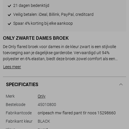
21 dagen bedenktijd
Veilig betalen: iDeal, Billink, PayPal, creditcard
Spaar 4% korting bij elke aankoop
ONLY ZWARTE DAMES BROEK
De Only flared broek voor dames in de kleur zwart is een stijlvolle
toevoeging aan je dagelijkse garderobe. Vervaardigd uit 94%
polyester en 6% elastan, biedt deze broek zowel comfort als een
moderne uitstraling. De aangesloten pasvorm met flair aan de
Lees meer
onderkant creëert een eigentijdse look die perfect past bij casual
gelegenheden. Dankzij de regular waist en de knoop- met ritssluiting
voelt de broek comfortabel aan en is hij makkelijk te dragen.
SPECIFICATIES
De veelzijdigheid van deze Only broek maakt hem ideaal voor
verschillende settings. Of je nu een informele ontmoeting hebt of een
Merk
Only
avondje uit plant, deze broek biedt de perfecte balans tussen chic en
Bestelcode
45010800
gemak. Combineer hem met een eenvoudige blouse en een blazer
Fabrikantcode
onlpeach mw flared pant tlr noos 15298660
zoals afgebeeld, voor een verfijnde look die nonchalant en stijlvol
oogt. Met zijn tijdloze design en comfortabele pasvorm is deze broek
Fabrikant kleur
BLACK
een praktische keuze voor elk seizoen.