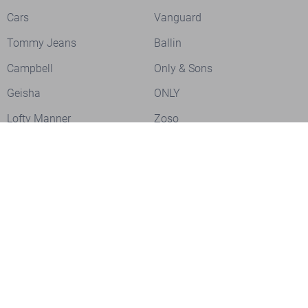
Cars
Vanguard
Tommy Jeans
Ballin
Campbell
Only & Sons
Geisha
ONLY
Lofty Manner
Zoso
Ydence
Vero Moda
Refined Department
Garcia
Sisters Point
Red Button
JDY
Fluresk
Harper & Yve
Object
Meld je aan voor onze nieuwsbrief