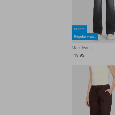
Zwart
38/34
Hypedrop
16
40
Ichi
19
40/30
Jacqueline de Yong
604
40/32
Dream
Kaffe
26
Regular waist
40/34
Lady Day
25
42
Mac Jeans
Lofty Manner
98
42/30
119,95
LolaLiza
116
42/32
LTB
23
42/34
Mac
31
44
Malelions
18
44/32
Minus
14
44/34
NED
119
Noisy may
86
Nukus
45