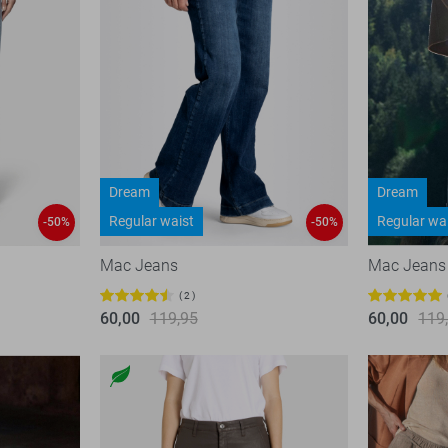
Dream
Dream
Regular waist
Regular wa
-50%
-50%
Mac Jeans
Mac Jeans
2
60,00
119,95
60,00
119