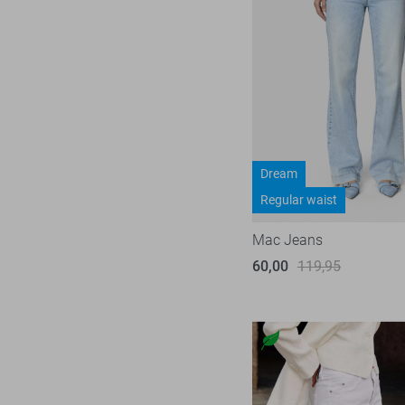
Dream
Regular waist
Mac Jeans
60,00
119,95