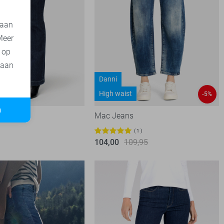
 aan
Meer
t op
 aan
Danni
ist
High waist
-5%
n
Mac Jeans
1
104,00
109,95