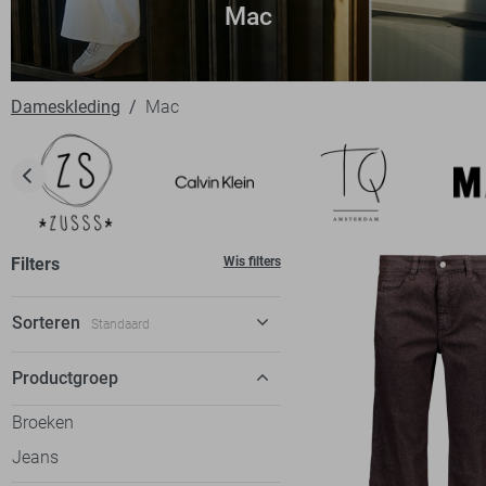
Mac
Dameskleding
Mac
Filters
Wis filters
Sorteren
Standaard
Standaard
Productgroep
€ laag-hoog
Broeken
€ hoog-laag
Jeans