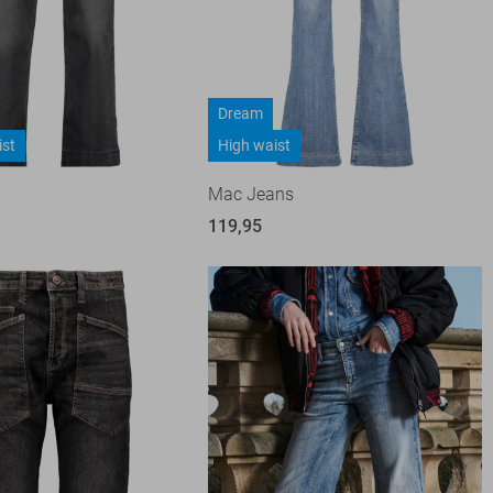
Dream
ist
High waist
Mac Jeans
119,95