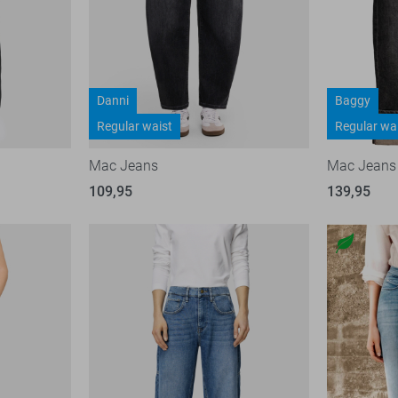
Danni
Baggy
Regular waist
Regular wa
Mac Jeans
Mac Jeans
109,95
139,95