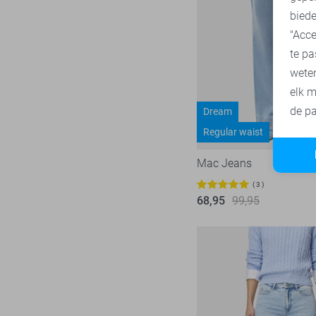
Vero Moda
536
biede
"Acce
Vila
440
te pa
Ydence
69
wete
Zoso
232
elk m
Zusss
49
de pa
Dream
Regular waist
Mac Jeans
3
68,95
99,95