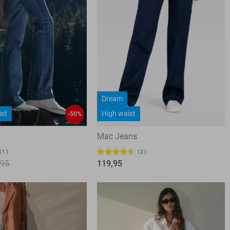
Dream
ist
High waist
-50%
Mac Jeans
1
2
,95
119,95