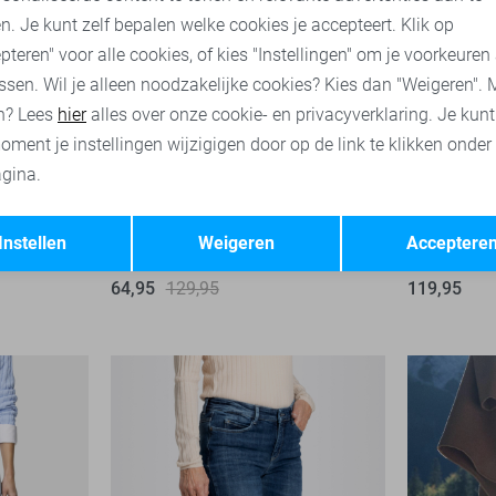
n. Je kunt zelf bepalen welke cookies je accepteert. Klik op
pteren" voor alle cookies, of kies "Instellingen" om je voorkeuren
ssen. Wil je alleen noodzakelijke cookies? Kies dan "Weigeren". 
n? Lees
hier
alles over onze cookie- en privacyverklaring. Je kun
oment je instellingen wijzigigen door op de link te klikken onder
gina.
Rich
Dream
High waist
Regular wa
-31%
-50%
Opslaan
Terug
Instellen
Weigeren
Acceptere
Mac Jeans
Mac Jeans
64,95
129,95
119,95