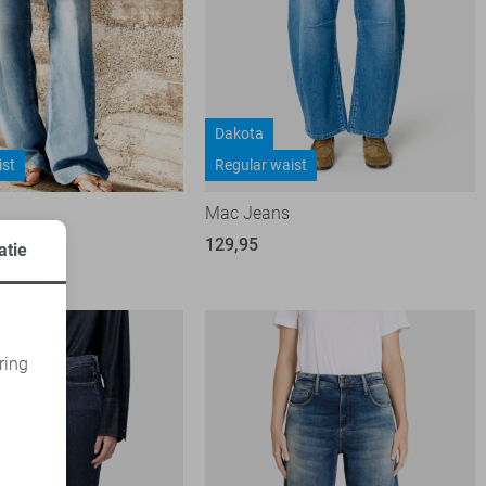
Dakota
ist
Regular waist
Mac Jeans
129,95
atie
3
ring
d