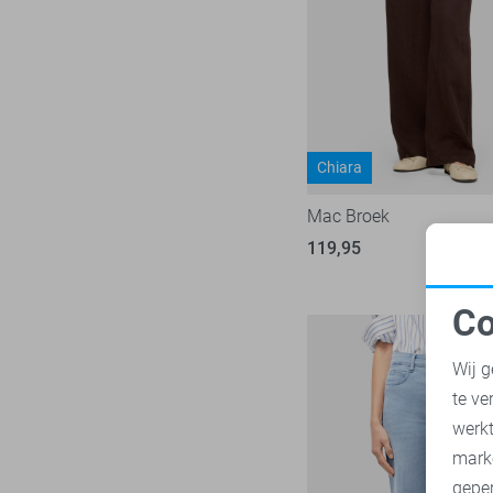
Object
181
Only
1008
Pieces
281
Presly & Sun
15
Red Button
Chiara
170
Refined Department
46
Mac Broek
Rino & Pelle
46
119,95
Sans
7
SisterS point
272
Co
Studio Amaya
N
27
Wij g
Superdry
3
te ve
Tommy Jeans
78
A
werk
Touch
23
mark
TQ Amsterdam
43
geper