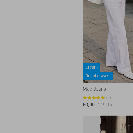
Dream
Regular waist
Mac Jeans
3
60,00
119,95