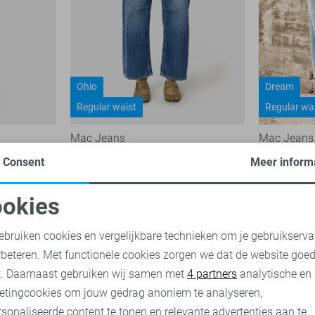
Ohio
Dream
Regular waist
Regular wa
Mac Jeans
Mac Jeans
129,95
Consent
Meer inform
119,95
okies
oodzakelijke cookies
Personalisatie cookies
ebruiken cookies en vergelijkbare technieken om je gebruikserva
rbeteren. Met functionele cookies zorgen we dat de website goe
nalytische cookies
Marketing cookies
t. Daarnaast gebruiken wij samen met
4 partners
analytische en
etingcookies om jouw gedrag anoniem te analyseren,
sonaliseerde content te tonen en relevante advertenties aan te