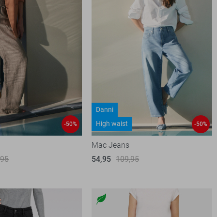
Danni
High waist
-50%
-50%
Mac Jeans
,95
54,95
109,95