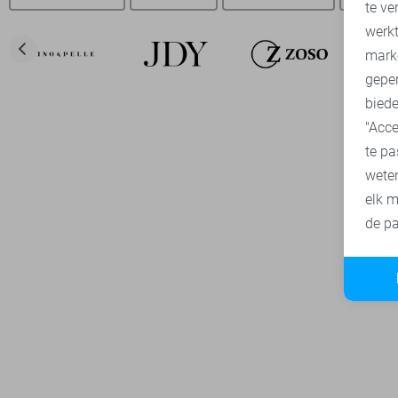
te ve
A
werk
mark
geper
biede
"Acce
te pa
wete
elk m
de pa