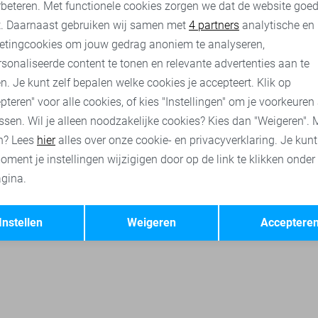
rbeteren. Met functionele cookies zorgen we dat de website goe
nalytische cookies
Marketing cookies
t. Daarnaast gebruiken wij samen met
4 partners
analytische en
etingcookies om jouw gedrag anoniem te analyseren,
sonaliseerde content te tonen en relevante advertenties aan te
n. Je kunt zelf bepalen welke cookies je accepteert. Klik op
pteren" voor alle cookies, of kies "Instellingen" om je voorkeuren
ssen. Wil je alleen noodzakelijke cookies? Kies dan "Weigeren". 
n? Lees
hier
alles over onze cookie- en privacyverklaring. Je kun
oment je instellingen wijzigigen door op de link te klikken onder
gina.
Opslaan
Terug
Instellen
Weigeren
Acceptere