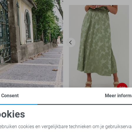
-50%
Consent
Meer inform
EsQualo Rok
40,00
79,95
okies
oodzakelijke cookies
Personalisatie cookies
ebruiken cookies en vergelijkbare technieken om je gebruikserva
ine de Yong tops
Only tops
Vila tops
Garcia tops
Obje