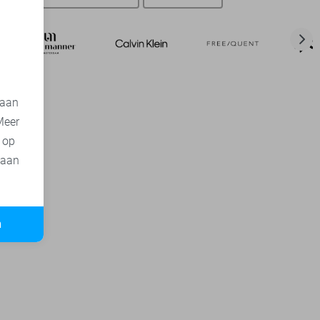
d
 aan
Meer
t op
 aan
n