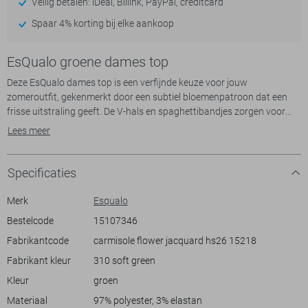
Veilig betalen: iDeal, Billink, PayPal, creditcard
Spaar 4% korting bij elke aankoop
EsQualo groene dames top
Deze EsQualo dames top is een verfijnde keuze voor jouw
zomeroutfit, gekenmerkt door een subtiel bloemenpatroon dat een
frisse uitstraling geeft. De V-hals en spaghettibandjes zorgen voor
een luchtige, casual stijl, ideaal voor warme dagen. De mix van 97%
Lees meer
polyester en 3% elastaan biedt een comfortabele, lichte pasvorm die
zowel elegantie als bewegingsvrijheid combineert.
Specificaties
Of je nu een middag op het terras doorbrengt of een ontspannen
strandwandeling maakt, deze EsQualo top past perfect bij elke
Merk
Esqualo
zomerse gelegenheid. De normale lengte maakt het eenvoudig te
Bestelcode
15107346
combineren met zowel jeans als rokken. Met zijn tijdloze design en
Fabrikantcode
carmisole flower jacquard hs26 15218
veelzijdigheid voeg je moeiteloos een stijlvolle touch toe aan je
kledingkast. Laat de zomer maar komen met deze veelzijdige top die
Fabrikant kleur
310 soft green
je steeds weer wilt dragen.
Kleur
groen
Materiaal
97% polyester, 3% elastan