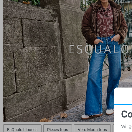
Co
N
Wij g
EsQualo blouses
Pieces tops
Vero Moda tops
Jacquel