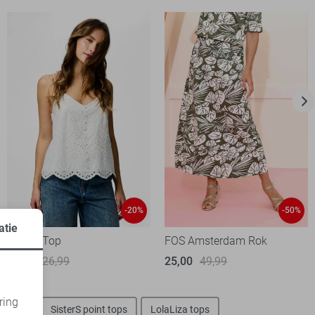
-20%
-50%
atie
Pieces Top
FOS Amsterdam Rok
21,60
26,99
25,00
49,99
ring
ct tops
SisterS point tops
LolaLiza tops