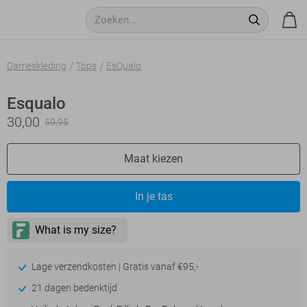
Dameskleding
Tops
EsQualo
Esqualo
30,00
59,95
Maat kiezen
In je tas
Lage verzendkosten | Gratis vanaf €95,-
21 dagen bedenktijd