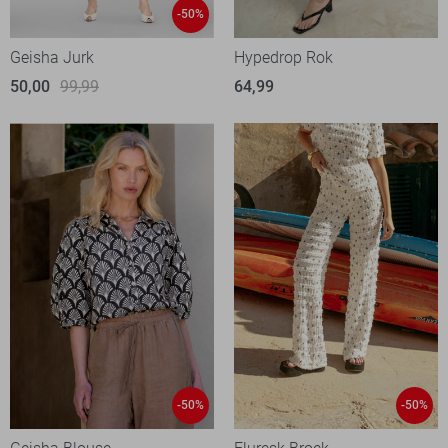
-50%
Geisha Jurk
Hypedrop Rok
50,00
99,99
64,99
-50%
-50%