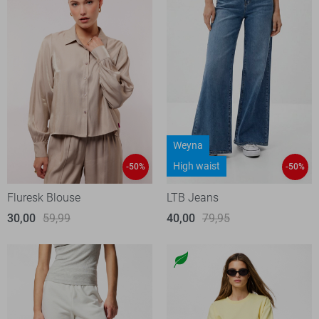
Weyna
High waist
-50%
-50%
Fluresk Blouse
LTB Jeans
30,00
59,99
40,00
79,95