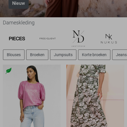
Nieuw
Dameskleding
Blouses
Broeken
Jumpsuits
Korte broeken
Jeans