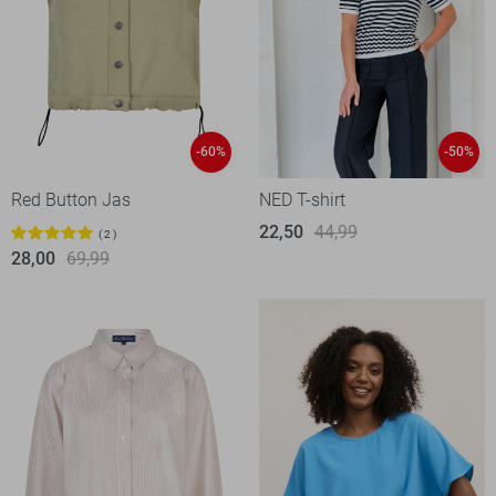
-60%
-50%
Red Button Jas
NED T-shirt
22,50
44,99
2
28,00
69,99