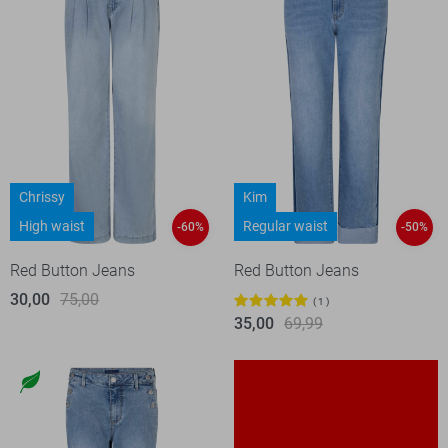
Chrissy
Kim
High waist
Regular waist
-60%
-50%
Red Button Jeans
Red Button Jeans
30,00
75,00
1
35,00
69,99