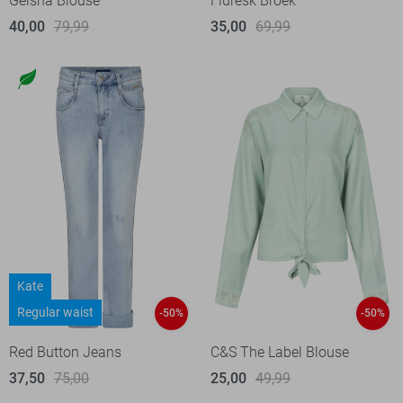
Geisha Blouse
Fluresk Broek
40,00
79,99
35,00
69,99
Kate
Regular waist
-50%
-50%
Red Button Jeans
C&S The Label Blouse
37,50
75,00
25,00
49,99