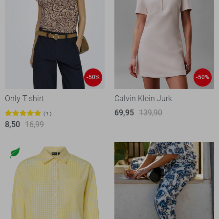
-50%
-50%
Only T-shirt
Calvin Klein Jurk
69,95
139,90
1
8,50
16,99