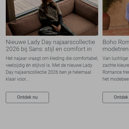
Nieuwe Lady Day najaarscollectie
Boho Rom
2026 bij Sans: stijl en comfort in
modetrend
travelkwaliteit
overal zie
Het najaar vraagt om kleding die comfortabel,
Van luchtige 
veelzijdig én stijlvol is. Met de nieuwe Lady
zachte kleure
Day najaarscollectie 2026 ben je helemaal
Romance tren
klaar voor...
het modebeel
Ontdek nu
Ontdek