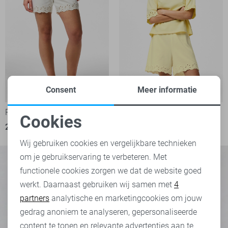
Consent
Meer informatie
-50%
-50%
Pieces Korte broek
Pieces Korte broek
Cookies
20,00
39,99
20,00
39,99
Noodzakelijke cookies
Wij gebruiken cookies en vergelijkbare technieken
om je gebruikservaring te verbeteren. Met
Personalisatie cookies
functionele cookies zorgen we dat de website goed
werkt. Daarnaast gebruiken wij samen met
4
Analytische cookies
partners
analytische en marketingcookies om jouw
Marketing cookies
gedrag anoniem te analyseren, gepersonaliseerde
content te tonen en relevante advertenties aan te