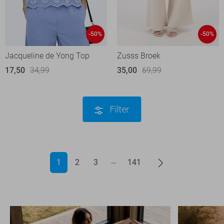
-50%
-50%
Jacqueline de Yong Top
Zusss Broek
17,50
34,99
35,00
69,99
Filter
1
2
3
141