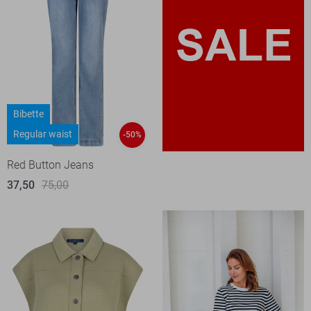
Bibette
Regular waist
-50%
Red Button Jeans
37,50
75,00