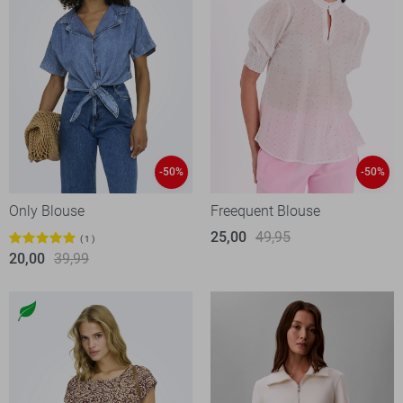
-50%
-50%
Only Blouse
Freequent Blouse
25,00
49,95
1
20,00
39,99