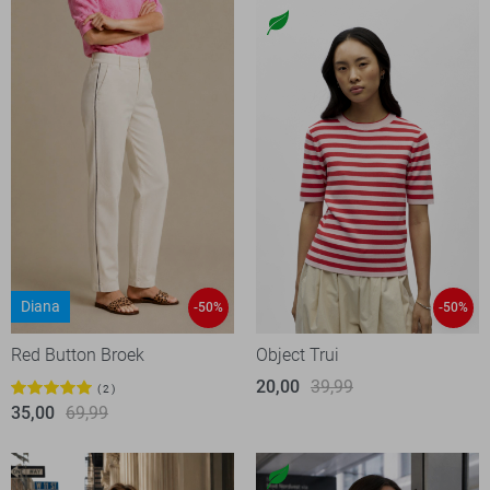
Diana
-50%
-50%
Red Button Broek
Object Trui
20,00
39,99
2
35,00
69,99