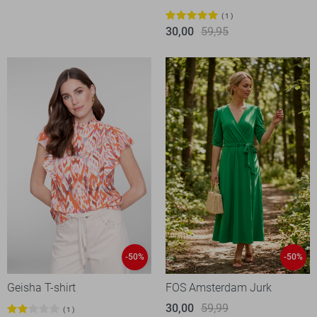
1
30,00
59,95
-50%
-50%
Geisha T-shirt
FOS Amsterdam Jurk
30,00
59,99
1