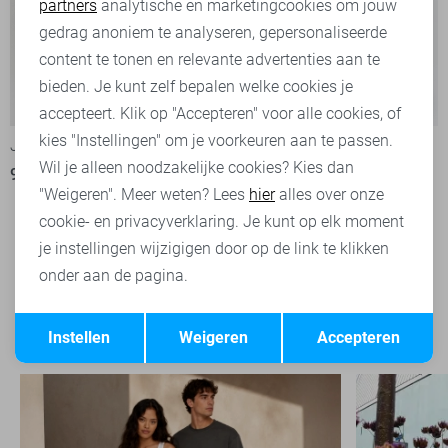
partners
analytische en marketingcookies om jouw
Marketing cookies
gedrag anoniem te analyseren, gepersonaliseerde
content te tonen en relevante advertenties aan te
bieden. Je kunt zelf bepalen welke cookies je
Luke
-50%
-50%
accepteert. Klik op "Accepteren" voor alle cookies, of
kies "Instellingen" om je voorkeuren aan te passen.
JJ Rebel Korte broek
JJ Rebel Jeans
Wil je alleen noodzakelijke cookies? Kies dan
9,00
17,99
1
"Weigeren". Meer weten? Lees
hier
alles over onze
12,50
24,99
cookie- en privacyverklaring. Je kunt op elk moment
je instellingen wijzigigen door op de link te klikken
onder aan de pagina.
Filter
1
Opslaan
Terug
Instellen
Weigeren
Accepteren