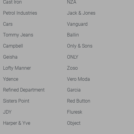
Cast Iron
NZA
Petrol Industries
Jack & Jones
Cars
Vanguard
Tommy Jeans
Ballin
Campbell
Only & Sons
Geisha
ONLY
Lofty Manner
Zoso
Ydence
Vero Moda
Refined Department
Garcia
Sisters Point
Red Button
JDY
Fluresk
Harper & Yve
Object