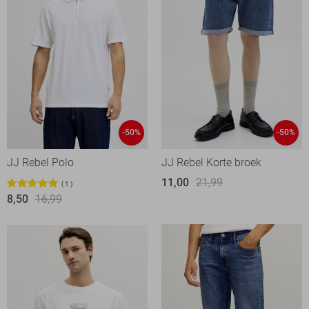
-50%
-50%
JJ Rebel Polo
JJ Rebel Korte broek
11,00
21,99
1
8,50
16,99