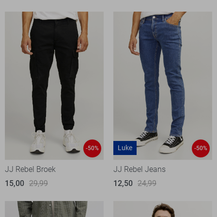
Luke
-50%
-50%
JJ Rebel Broek
JJ Rebel Jeans
15,00
29,99
12,50
24,99