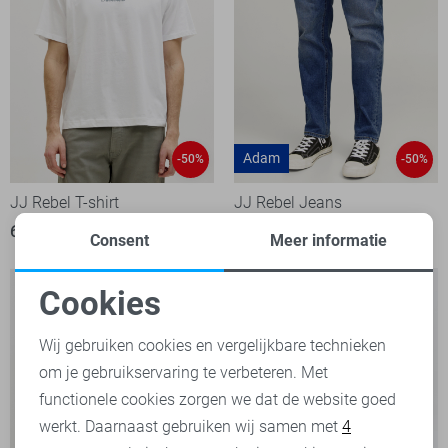
Adam
-50%
-50%
JJ Rebel T-shirt
JJ Rebel Jeans
6,50
12,99
14,00
27,99
Consent
Meer informatie
Cookies
Noodzakelijke cookies
Wij gebruiken cookies en vergelijkbare technieken
om je gebruikservaring te verbeteren. Met
Personalisatie cookies
functionele cookies zorgen we dat de website goed
werkt. Daarnaast gebruiken wij samen met
4
Analytische cookies