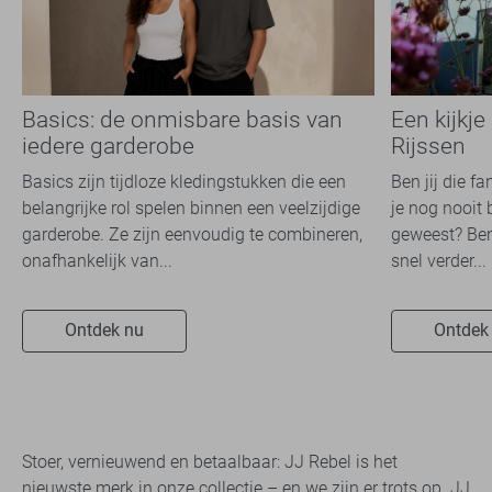
Basics: de onmisbare basis van
Een kijkje
iedere garderobe
Rijssen
Basics zijn tijdloze kledingstukken die een
Ben jij die f
belangrijke rol spelen binnen een veelzijdige
je nog nooit 
garderobe. Ze zijn eenvoudig te combineren,
geweest? Ben
onafhankelijk van...
snel verder...
Ontdek nu
Ontdek
Stoer, vernieuwend en betaalbaar: JJ Rebel is het
nieuwste merk in onze collectie – en we zijn er trots op. JJ