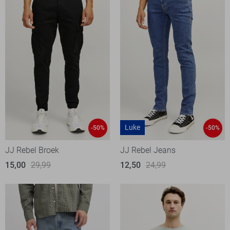
Luke
-50%
-50%
JJ Rebel Broek
JJ Rebel Jeans
15,00
29,99
12,50
24,99