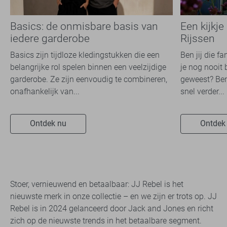
Basics: de onmisbare basis van
Een kijkje
iedere garderobe
Rijssen
Basics zijn tijdloze kledingstukken die een
Ben jij die f
belangrijke rol spelen binnen een veelzijdige
je nog nooit 
garderobe. Ze zijn eenvoudig te combineren,
geweest? Ben
onafhankelijk van...
snel verder...
Ontdek nu
Ontdek
Stoer, vernieuwend en betaalbaar: JJ Rebel is het
nieuwste merk in onze collectie – en we zijn er trots op. JJ
Rebel is in 2024 gelanceerd door Jack and Jones en richt
zich op de nieuwste trends in het betaalbare segment.