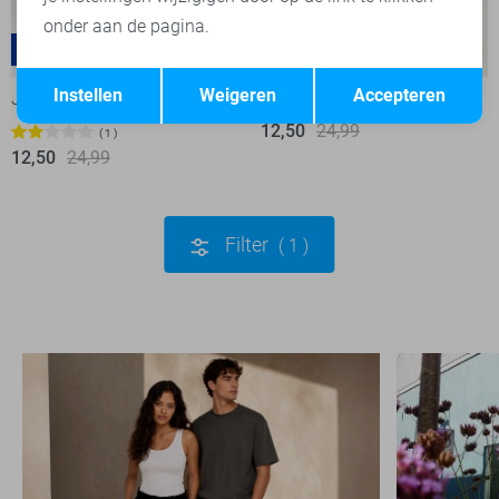
onder aan de pagina.
Luke
Ryan
-50%
-50%
Opslaan
Terug
Instellen
Weigeren
Accepteren
JJ Rebel Jeans
JJ Rebel Jeans
12,50
24,99
1
12,50
24,99
Filter
1