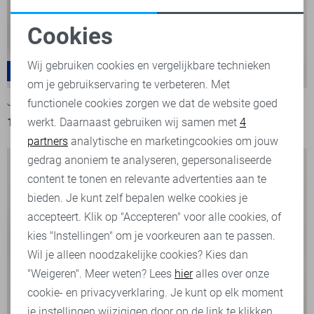
Cookies
Noodzakelijke cookies
Wij gebruiken cookies en vergelijkbare technieken
Adam
-50%
-50%
om je gebruikservaring te verbeteren. Met
Personalisatie cookies
JJ Rebel Jeans
JJ Rebel Polo
functionele cookies zorgen we dat de website goed
werkt. Daarnaast gebruiken wij samen met
4
Analytische cookies
14,00
27,99
11,50
22,99
partners
analytische en marketingcookies om jouw
Marketing cookies
gedrag anoniem te analyseren, gepersonaliseerde
content te tonen en relevante advertenties aan te
bieden. Je kunt zelf bepalen welke cookies je
accepteert. Klik op "Accepteren" voor alle cookies, of
kies "Instellingen" om je voorkeuren aan te passen.
Wil je alleen noodzakelijke cookies? Kies dan
"Weigeren". Meer weten? Lees
hier
alles over onze
cookie- en privacyverklaring. Je kunt op elk moment
je instellingen wijzigigen door op de link te klikken