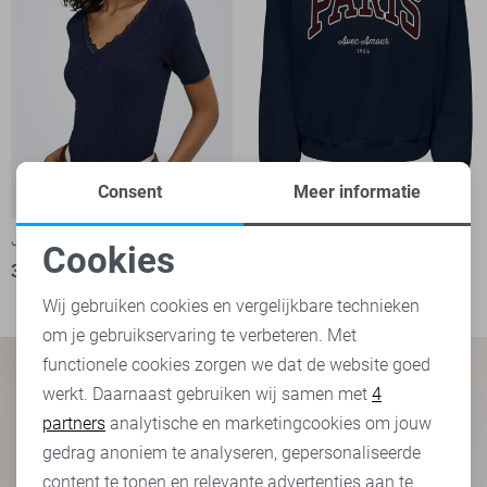
Consent
Meer informatie
Jacqueline de Yong Trui
Jacqueline de Yong sweater
Cookies
32,99
7
Noodzakelijke cookies
29,99
Wij gebruiken cookies en vergelijkbare technieken
om je gebruikservaring te verbeteren. Met
Personalisatie cookies
functionele cookies zorgen we dat de website goed
werkt. Daarnaast gebruiken wij samen met
4
Analytische cookies
partners
analytische en marketingcookies om jouw
Marketing cookies
gedrag anoniem te analyseren, gepersonaliseerde
content te tonen en relevante advertenties aan te