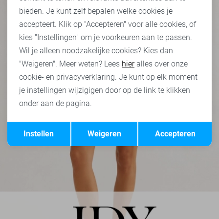
bieden. Je kunt zelf bepalen welke cookies je
accepteert. Klik op "Accepteren" voor alle cookies, of
kies "Instellingen" om je voorkeuren aan te passen.
Wil je alleen noodzakelijke cookies? Kies dan
"Weigeren". Meer weten? Lees
hier
alles over onze
cookie- en privacyverklaring. Je kunt op elk moment
je instellingen wijzigigen door op de link te klikken
onder aan de pagina.
Opslaan
Terug
Instellen
Weigeren
Accepteren