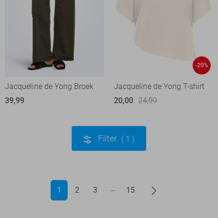
-20%
Jacqueline de Yong Broek
Jacqueline de Yong T-shirt
39,99
20,00
24,99
Filter
1
1
2
3
15