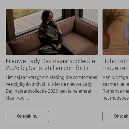
Nieuwe Lady Day najaarscollectie
Boho Rom
2026 bij Sans: stijl en comfort in
modetrend
travelkwaliteit
overal zie
Het najaar vraagt om kleding die comfortabel,
Van luchtige 
veelzijdig én stijlvol is. Met de nieuwe Lady
zachte kleure
Day najaarscollectie 2026 ben je helemaal
Romance tren
klaar voor...
het modebeel
Ontdek nu
Ontdek