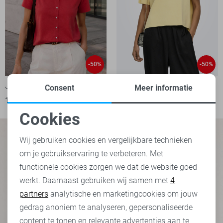
-50%
-50%
Jacqueline de Yong Vest
Jacqueline de Yong Trui
Consent
Meer informatie
16,00
31,99
17,50
34,99
Cookies
Noodzakelijke cookies
Wij gebruiken cookies en vergelijkbare technieken
om je gebruikservaring te verbeteren. Met
Personalisatie cookies
functionele cookies zorgen we dat de website goed
werkt. Daarnaast gebruiken wij samen met
4
Analytische cookies
partners
analytische en marketingcookies om jouw
Marketing cookies
gedrag anoniem te analyseren, gepersonaliseerde
content te tonen en relevante advertenties aan te