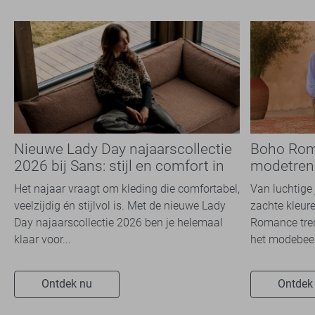
Nieuwe Lady Day najaarscollectie
Boho Rom
2026 bij Sans: stijl en comfort in
modetrend
travelkwaliteit
overal zie
Het najaar vraagt om kleding die comfortabel,
Van luchtige 
veelzijdig én stijlvol is. Met de nieuwe Lady
zachte kleure
Day najaarscollectie 2026 ben je helemaal
Romance tren
klaar voor...
het modebeel
Ontdek nu
Ontdek