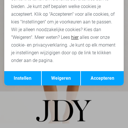
bieden. Je kunt zelf bepalen welke cookies je
accepteert. Klik op "Accepteren" voor alle cookies, of
kies "Instellingen" om je voorkeuren aan te passen.
Wil je alleen noodzakelijke cookies? Kies dan
"Weigeren". Meer weten? Lees
hier
alles over onze
cookie- en privacyverklaring. Je kunt op elk moment
je instellingen wijzigigen door op de link te klikken
onder aan de pagina.
Opslaan
Terug
Instellen
Weigeren
Accepteren