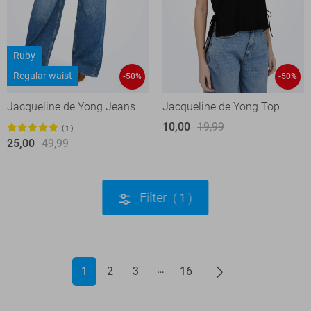
Ruby
Regular waist
-50%
-50%
Jacqueline de Yong Jeans
Jacqueline de Yong Top
10,00
19,99
1
25,00
49,99
Filter
1
1
2
3
16