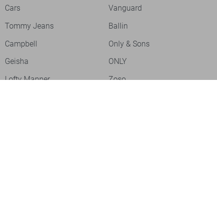
Cars
Vanguard
Tommy Jeans
Ballin
Campbell
Only & Sons
Geisha
ONLY
Lofty Manner
Zoso
Ydence
Vero Moda
Refined Department
Garcia
Sisters Point
Red Button
JDY
Fluresk
Harper & Yve
Object
Meld je aan voor onze nieuwsbrief
Meld je aan voor onze nieuwsbrief en profiteer als eerste van