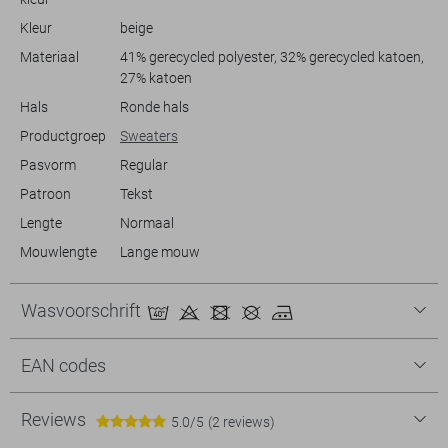
thuis ontspant, deze sweater biedt stijl en comfort in één.
Kleur
beige
Materiaal
41% gerecycled polyester, 32% gerecycled katoen,
27% katoen
Hals
Ronde hals
Productgroep
Sweaters
Pasvorm
Regular
Patroon
Tekst
Lengte
Normaal
Mouwlengte
Lange mouw
Wasvoorschrift
EAN codes
Reviews
5.0/5
(2 reviews)