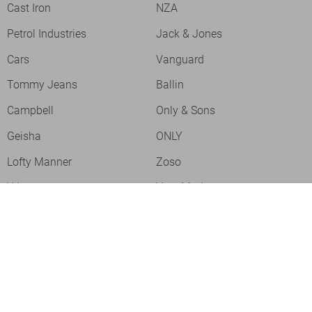
Cast Iron
NZA
Petrol Industries
Jack & Jones
Cars
Vanguard
Tommy Jeans
Ballin
Campbell
Only & Sons
Geisha
ONLY
Lofty Manner
Zoso
Ydence
Vero Moda
Refined Department
Garcia
Sisters Point
Red Button
JDY
Fluresk
Harper & Yve
Object