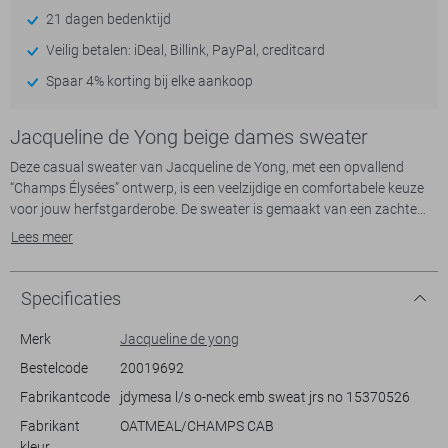
21 dagen bedenktijd
Veilig betalen: iDeal, Billink, PayPal, creditcard
Spaar 4% korting bij elke aankoop
Jacqueline de Yong beige dames sweater
Deze casual sweater van Jacqueline de Yong, met een opvallend
“Champs Élysées” ontwerp, is een veelzijdige en comfortabele keuze
voor jouw herfstgarderobe. De sweater is gemaakt van een zachte
stof die een aangename regular fit biedt, waardoor je je gemakkelijk
Lees meer
kunt bewegen. De ronde hals en lange mouwen zorgen voor extra
warmte tijdens de koelere dagen. Deze trui in de kleur oatmeal is niet
alleen stijlvol maar ook praktisch, en brengt een vleugje Parijs naar je
Specificaties
alledaagse look.
De Jacqueline de Yong sweater is perfect voor allerlei informele
Merk
Jacqueline de yong
gelegenheden. Hij combineert gemakkelijk met een jeans voor een
Bestelcode
20019692
relaxte dag uit, maar kan net zo goed gedragen worden tijdens een
Fabrikantcode
jdymesa l/s o-neck emb sweat jrs no 15370526
gezellige avond met vrienden. Dankzij het eenvoudige design in
combinatie met het sprekende patroon, blijft deze trui een tijdloze
Fabrikant
OATMEAL/CHAMPS CAB
favoriet in je kledingkast. Of je nu een dag op kantoor hebt of lekker
kleur