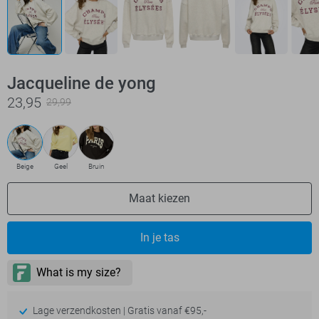
Jacqueline de yong
23,95
29,99
Beige
Geel
Bruin
Maat kiezen
In je tas
Lage verzendkosten | Gratis vanaf €95,-