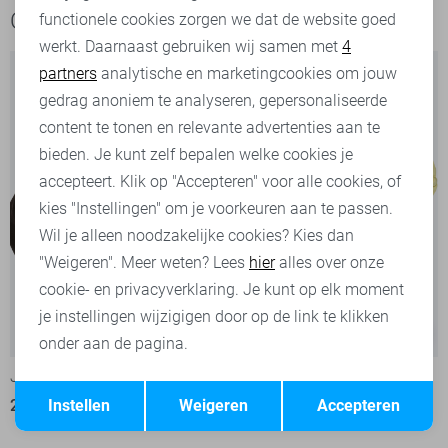
Ook het bekijken waard
functionele cookies zorgen we dat de website goed
werkt. Daarnaast gebruiken wij samen met
4
Analytische cookies
partners
analytische en marketingcookies om jouw
Marketing cookies
gedrag anoniem te analyseren, gepersonaliseerde
content te tonen en relevante advertenties aan te
bieden. Je kunt zelf bepalen welke cookies je
accepteert. Klik op "Accepteren" voor alle cookies, of
kies "Instellingen" om je voorkeuren aan te passen.
Wil je alleen noodzakelijke cookies? Kies dan
"Weigeren". Meer weten? Lees
hier
alles over onze
cookie- en privacyverklaring. Je kunt op elk moment
je instellingen wijzigigen door op de link te klikken
-20%
-50%
onder aan de pagina.
Jacqueline de Yong sweater
Jacqueline de Yong sweater
Opslaan
Terug
Instellen
Weigeren
Accepteren
23,95
29,99
15,00
29,99