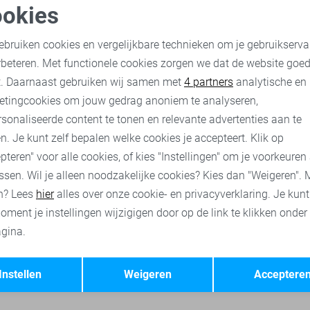
okies
-30%
oodzakelijke cookies
Personalisatie cookies
Jacqueline de Yong Broek
ebruiken cookies en vergelijkbare technieken om je gebruikserva
21,00
29,99
rbeteren. Met functionele cookies zorgen we dat de website goe
nalytische cookies
Marketing cookies
t. Daarnaast gebruiken wij samen met
4 partners
analytische en
etingcookies om jouw gedrag anoniem te analyseren,
ne de Yong broeken
Jacqueline de Yong truien
Jacqueline de Y
sonaliseerde content te tonen en relevante advertenties aan te
n. Je kunt zelf bepalen welke cookies je accepteert. Klik op
pteren" voor alle cookies, of kies "Instellingen" om je voorkeuren
ssen. Wil je alleen noodzakelijke cookies? Kies dan "Weigeren". 
n? Lees
hier
alles over onze cookie- en privacyverklaring. Je kun
oment je instellingen wijzigigen door op de link te klikken onder
gina.
Opslaan
Terug
Instellen
Weigeren
Acceptere