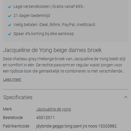
Lage verzendkosten | Gratis vanaf €95,-
21 dagen bedenktijd
Veilig betalen: iDeal, Billink, PayPal, creditcard
Spaar 4% korting bij elke aankoop
Jacqueline de Yong beige dames broek
Deze chateau gray/melange broek van Jacqueline de Yong biedt stijl
en comfort in één. De rechte pasvorm en regular waist zorgen voor
een tijdloze look die gemakkelijk te combineren is met verschillende
tops en schoenen. De elastische boord maakt de broek niet alleen
Lees meer
trendy, maar ook praktisch en comfortabel voor dagelijks gebruik.
Met de subtiele structuur in de stof voeg je een uniek element toe aan
je outfit, waarmee je zowel op kantoor als in je vrije tijd goed voor de
Specificaties
dag komt.
Gemaakt van een zachte blend van 53% viscose en 47% nylon, voelt
Merk
Jacqueline de yong
de broek licht aan en biedt deze voldoende bewegingsvrijheid. De
Bestelcode
45012011
steekzakken voegen een casual tintje toe en bieden ruimte voor kleine
Fabrikantcode
jdybirdie geggo long pant jrs noos 15320882
essentials. Of je nu naar een ontspannen brunch gaat of een