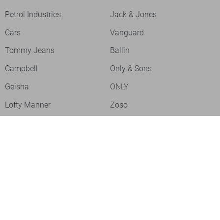
Petrol Industries
Jack & Jones
Cars
Vanguard
Tommy Jeans
Ballin
Campbell
Only & Sons
Geisha
ONLY
Lofty Manner
Zoso
Ydence
Vero Moda
Refined Department
Garcia
Sisters Point
Red Button
JDY
Fluresk
Harper & Yve
Object