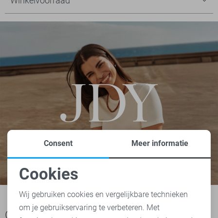
Winkelvoorraad
Consent
Meer informatie
Cookies
Noodzakelijke cookies
Wij gebruiken cookies en vergelijkbare technieken
om je gebruikservaring te verbeteren. Met
Personalisatie cookies
Ook het bekijken waard