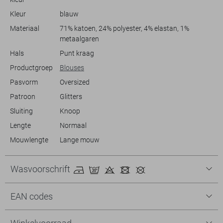
alledaagse look, of style het met een nette rok voor een meer
Kleur
blauw
gepolijste uitstraling. De veelzijdigheid en het comfort van deze blouse
zorgen ervoor dat je het keer op keer wilt dragen.
Materiaal
71% katoen, 24% polyester, 4% elastan, 1%
metaalgaren
Hals
Punt kraag
Productgroep
Blouses
Pasvorm
Oversized
Patroon
Glitters
Sluiting
Knoop
Lengte
Normaal
Mouwlengte
Lange mouw
Wasvoorschrift
EAN codes