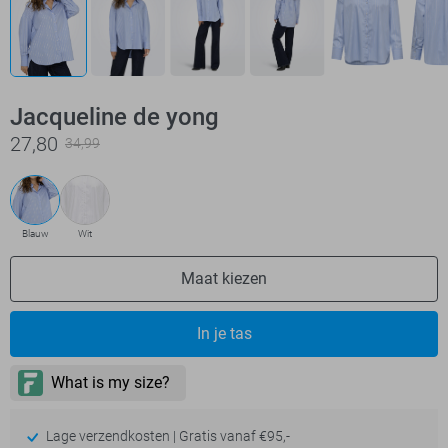
Jacqueline de yong
27,80
34,99
Blauw
Wit
Maat kiezen
In je tas
Lage verzendkosten | Gratis vanaf €95,-