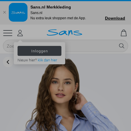
Sans.nl Merkkleding
Sans.nl
Download
Nu extra leuk shoppen met de App.
Inloggen
Nieuw hier?
klik dan hier