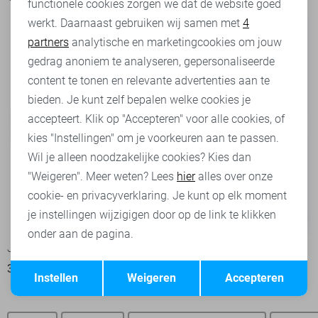
functionele cookies zorgen we dat de website goed
werkt. Daarnaast gebruiken wij samen met
4
Analytische cookies
partners
analytische en marketingcookies om jouw
Marketing cookies
gedrag anoniem te analyseren, gepersonaliseerde
content te tonen en relevante advertenties aan te
bieden. Je kunt zelf bepalen welke cookies je
accepteert. Klik op "Accepteren" voor alle cookies, of
kies "Instellingen" om je voorkeuren aan te passen.
Wil je alleen noodzakelijke cookies? Kies dan
"Weigeren". Meer weten? Lees
hier
alles over onze
cookie- en privacyverklaring. Je kunt op elk moment
je instellingen wijzigigen door op de link te klikken
-50%
onder aan de pagina.
Jacqueline de Yong Blouse
Only Blouse
Opslaan
Terug
34,99
15,00
29,99
Instellen
Weigeren
Accepteren