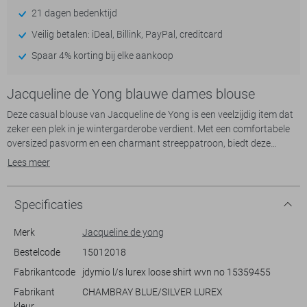
21 dagen bedenktijd
Veilig betalen: iDeal, Billink, PayPal, creditcard
Spaar 4% korting bij elke aankoop
Jacqueline de Yong blauwe dames blouse
Deze casual blouse van Jacqueline de Yong is een veelzijdig item dat
zeker een plek in je wintergarderobe verdient. Met een comfortabele
oversized pasvorm en een charmant streeppatroon, biedt deze
blouse een ontspannen en eigentijdse uitstraling. De klassieke
Lees meer
puntkraag in combinatie met de knoopsluiting maakt het ontwerp
strak en stijlvol. De luchtige blauwe tint maakt de blouse eenvoudig te
combineren met verschillende kleuren en stijlen, waardoor je
Specificaties
moeiteloos een persoonlijke touch kunt geven aan je outfit.
Merk
Jacqueline de yong
De lange mouwen en normale lengte maken deze blouse ideaal voor
Bestelcode
15012018
dagelijks gebruik, of je nu naar kantoor gaat of een ontspannen dagje
Fabrikantcode
jdymio l/s lurex loose shirt wvn no 15359455
uit hebt gepland. Het streeppatroon voegt een dynamisch en modieus
element toe dat zowel casual als iets meer formeel gedragen kan
Fabrikant
CHAMBRAY BLUE/SILVER LUREX
worden. Combineer het met een donkere jeans voor een gezellige,
kleur