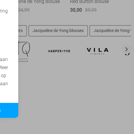
Jacqueline de Yong Blouse
Red Button Blouse
17,50
34,99
30,00
59,99
ring
d
ong sweaters
Jacqueline de Yong blouses
Jacqueline de Yong v
 aan
Meer
t op
 aan
n