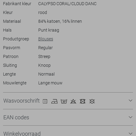
voegt een tijdloze elegantie toe, en de subtiele streepjes maken het
Fabrikant kleur
CALYPSO CORAL/CLOUD DANC
geschikt voor zowel werk als vrije tijd. Laat deze blouse jouw
Kleur
rood
kledingkast verrijken met zijn verfijnde eenvoud en veelzijdigheid.
Materiaal
84% katoen, 16% linnen
Hals
Punt kraag
Productgroep
Blouses
Pasvorm
Regular
Patroon
Streep
Sluiting
Knoop
Lengte
Normaal
Mouwlengte
Lange mouw
Wasvoorschrift
EAN codes
Winkelvoorraad