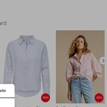
ard
atie
-50%
-50%