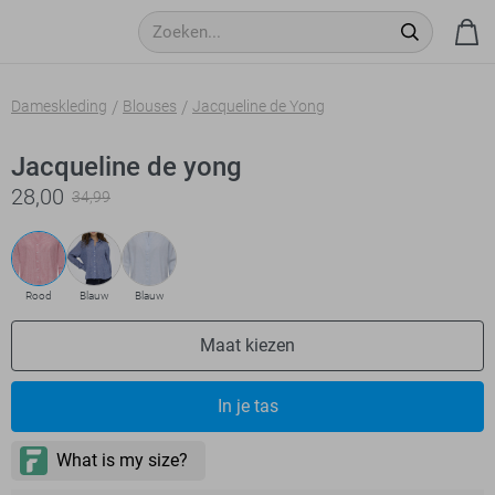
Dameskleding
Blouses
Jacqueline de Yong
Jacqueline de yong
28,00
34,99
Rood
Blauw
Blauw
Maat kiezen
In je tas