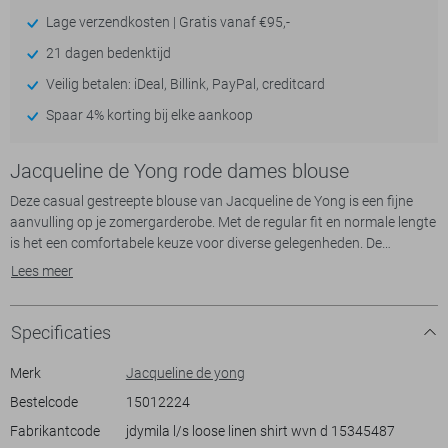
Lage verzendkosten | Gratis vanaf €95,-
21 dagen bedenktijd
Veilig betalen: iDeal, Billink, PayPal, creditcard
Spaar 4% korting bij elke aankoop
Jacqueline de Yong rode dames blouse
Deze casual gestreepte blouse van Jacqueline de Yong is een fijne
aanvulling op je zomergarderobe. Met de regular fit en normale lengte
is het een comfortabele keuze voor diverse gelegenheden. De
combinatie van 84% katoen en 16% linnen zorgt voor een luchtige
Lees meer
stof die prettig aanvoelt tijdens warme dagen. De prachtige roze en
witte strepen geven een frisse uitstraling, terwijl de lange mouwen en
de puntkraag voor een klassieke touch zorgen.
Specificaties
Dankzij de veelzijdige stijl past deze blouse perfect bij zowel casual als
Merk
Jacqueline de yong
meer formele outfits. Draag hem met een lichte jeans voor een
Bestelcode
15012224
ontspannen dagje uit of combineer met een nette broek voor een
Fabrikantcode
jdymila l/s loose linen shirt wvn d 15345487
meer gepolijste look tijdens een lunchafspraak. De knoopsluiting