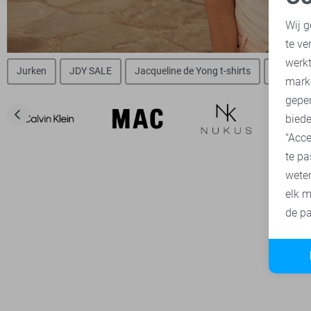
N
Wij g
te ve
A
werk
Jurken
JDY SALE
Jacqueline de Yong t-shirts
Jacqueli
mark
geper
biede
"Acce
te pa
wete
elk m
de pa