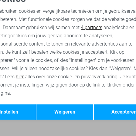
Jacqueline de Yong Blouse
oodzakelijke cookies
Personalisatie cookies
28,00
34,99
ebruiken cookies en vergelijkbare technieken om je gebruikserva
rbeteren. Met functionele cookies zorgen we dat de website goe
nalytische cookies
Marketing cookies
t. Daarnaast gebruiken wij samen met
4 partners
analytische en
ne de Yong broeken
Jacqueline de Yong truien
Jacqueline de Y
etingcookies om jouw gedrag anoniem te analyseren,
sonaliseerde content te tonen en relevante advertenties aan te
n. Je kunt zelf bepalen welke cookies je accepteert. Klik op
pteren" voor alle cookies, of kies "Instellingen" om je voorkeuren
ssen. Wil je alleen noodzakelijke cookies? Kies dan "Weigeren". 
n? Lees
hier
alles over onze cookie- en privacyverklaring. Je kun
oment je instellingen wijzigigen door op de link te klikken onder
gina.
Opslaan
Terug
Instellen
Weigeren
Acceptere