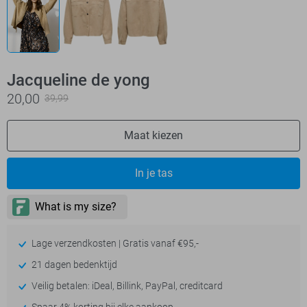
Jacqueline de yong
20,00
39,99
Maat kiezen
In je tas
Lage verzendkosten | Gratis vanaf €95,-
21 dagen bedenktijd
Veilig betalen: iDeal, Billink, PayPal, creditcard
Spaar 4% korting bij elke aankoop