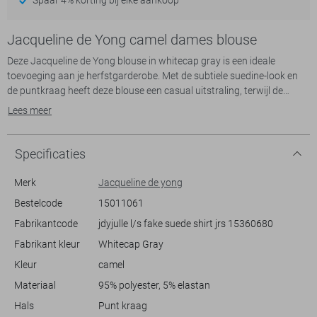
Jacqueline de Yong camel dames blouse
Deze Jacqueline de Yong blouse in whitecap gray is een ideale
toevoeging aan je herfstgarderobe. Met de subtiele suedine-look en
de puntkraag heeft deze blouse een casual uitstraling, terwijl de
drukknopen een praktisch element toevoegen. De regular fit en de
Lees meer
lange mouwen zorgen voor een relaxte pasvorm, die zowel comfort
als stijl biedt op koele dagen. Gemaakt van 95% polyester en 5%
elastaan, voelt de stof zacht aan en biedt het een lichte rek voor extra
Specificaties
bewegingsvrijheid. De twee borstzakken voegen een speels en
functioneel detail toe aan het ontwerp.
Merk
Jacqueline de yong
Bestelcode
15011061
Of je nu onderweg bent naar een informele brunch of een ontspannen
Fabrikantcode
jdyjulle l/s fake suede shirt jrs 15360680
dag op kantoor plant, deze blouse past naadloos in je dagelijkse
outfits. Combineer hem met een jeans voor een alledaagse look of
Fabrikant kleur
Whitecap Gray
draag hem over een strakke rok voor een iets gekledere uitstraling.
Kleur
camel
Dankzij de normale lengte en de veelzijdige kleur kun je deze blouse
gemakkelijk matchen met verschillende stijlen en kledingstukken. Met
Materiaal
95% polyester, 5% elastan
zijn praktische en stijlvolle ontwerp is deze Jacqueline de Yong blouse
Hals
Punt kraag
perfect voor elke gelegenheid waar een casual yet modieuze