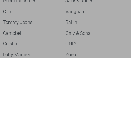
Petrol Industries
Jack & Jones
Cars
Vanguard
Tommy Jeans
Ballin
Campbell
Only & Sons
Geisha
ONLY
Lofty Manner
Zoso
Ydence
Vero Moda
Refined Department
Garcia
Sisters Point
Red Button
JDY
Fluresk
Harper & Yve
Object
Meld je aan voor onze nieuwsbrief