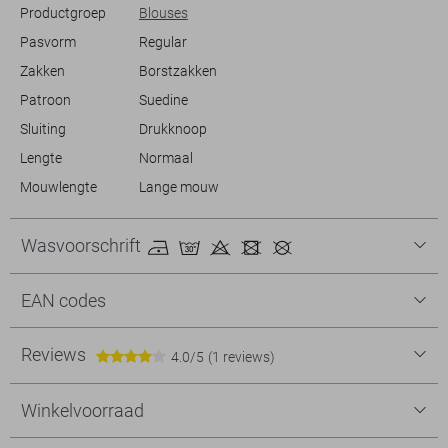
Productgroep
Blouses
uitstraling gewenst is.
Pasvorm
Regular
Zakken
Borstzakken
Patroon
Suedine
Sluiting
Drukknoop
Lengte
Normaal
Mouwlengte
Lange mouw
Wasvoorschrift
EAN codes
Reviews
4.0/5
(1 reviews)
Winkelvoorraad