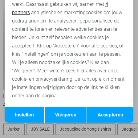
werkt. Daarnaast gebruiken wij samen met
4
Analytische cookies
partners
analytische en marketingcookies om jouw
Marketing cookies
gedrag anoniem te analyseren, gepersonaliseerde
content te tonen en relevante advertenties aan te
bieden. Je kunt zelf bepalen welke cookies je
accepteert. Klik op "Accepteren" voor alle cookies, of
kies "Instellingen" om je voorkeuren aan te passen.
Wil je alleen noodzakelijke cookies? Kies dan
"Weigeren". Meer weten? Lees
hier
alles over onze
cookie- en privacyverklaring. Je kunt op elk moment
-50%
-50%
je instellingen wijzigigen door op de link te klikken
onder aan de pagina.
Refined Department Blazer
Jacqueline de Yong Blouse
47,50
94,95
17,50
34,99
Opslaan
Terug
Instellen
Weigeren
Accepteren
Jurken
JDY SALE
Jacqueline de Yong t-shirts
Jacqueli