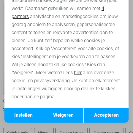
functionele cookies zorgen we dat de website goed
werkt. Daarnaast gebruiken wij samen met
4
Analytische cookies
partners
analytische en marketingcookies om jouw
Marketing cookies
gedrag anoniem te analyseren, gepersonaliseerde
content te tonen en relevante advertenties aan te
bieden. Je kunt zelf bepalen welke cookies je
accepteert. Klik op "Accepteren" voor alle cookies, of
kies "Instellingen" om je voorkeuren aan te passen.
Wil je alleen noodzakelijke cookies? Kies dan
"Weigeren". Meer weten? Lees
hier
alles over onze
cookie- en privacyverklaring. Je kunt op elk moment
je instellingen wijzigigen door op de link te klikken
-70%
-70%
onder aan de pagina.
Geisha Gilet
Geisha Blouse
Opslaan
Terug
24,00
79,99
24,00
79,99
Instellen
Weigeren
Accepteren