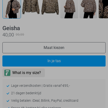
Geisha
40,00
99,99
Maat kiezen
In je tas
Lage verzendkosten | Gratis vanaf €95,-
21 dagen bedenktijd
Veilig betalen: iDeal, Billink, PayPal, creditcard
Spaar 4% korting bij elke aankoop