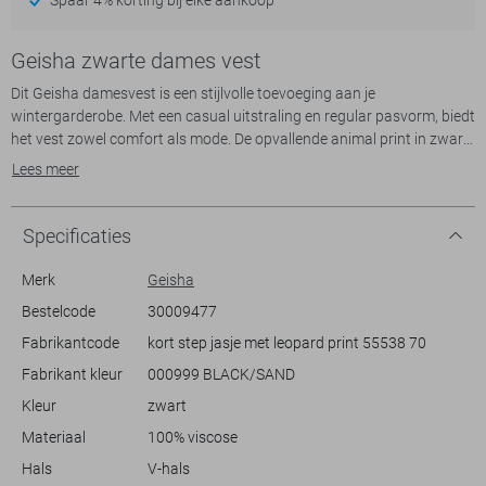
Geisha zwarte dames vest
Dit Geisha damesvest is een stijlvolle toevoeging aan je
wintergarderobe. Met een casual uitstraling en regular pasvorm, biedt
het vest zowel comfort als mode. De opvallende animal print in zwart
en zand kleuren geeft je outfit een speelse twist, terwijl de elegante V-
Lees meer
hals en drukknopen zorgen voor een verfijnde afwerking. Gemaakt
van 100% viscose en voorzien van een polyester voering, houdt dit
vest je warm en voelt hij comfortabel aan, perfect voor koudere
Specificaties
dagen.
Merk
Geisha
De lange mouwen en normale lengte maken het gemakkelijk dit vest
Bestelcode
30009477
te combineren met allerlei kledingstijlen, van casual tot iets chiquer.
Fabrikantcode
kort step jasje met leopard print 55538 70
Draag hem tijdens een dagje uit of voeg hem toe aan je dagelijkse look
voor een speelse touch. De stevige steekzakken zijn een praktische
Fabrikant kleur
000999 BLACK/SAND
toevoeging voor het meenemen van kleine essentials. Met dit Geisha
Kleur
zwart
Materiaal
100% viscose
Meer informatie:
Totale lengte is 72 cm bij maat S/36.
Hals
V-hals