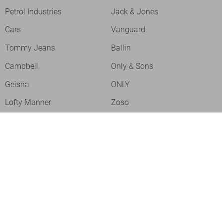
Petrol Industries
Jack & Jones
Cars
Vanguard
Tommy Jeans
Ballin
Campbell
Only & Sons
Geisha
ONLY
Lofty Manner
Zoso
Ydence
Vero Moda
Refined Department
Garcia
Sisters Point
Red Button
JDY
Fluresk
Harper & Yve
Object
Meld je aan voor onze nieuwsbrief