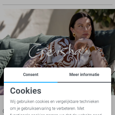
Consent
Meer informatie
Cookies
Noodzakelijke cookies
Wij gebruiken cookies en vergelijkbare technieken
om je gebruikservaring te verbeteren. Met
Personalisatie cookies
Ook het bekijken waard