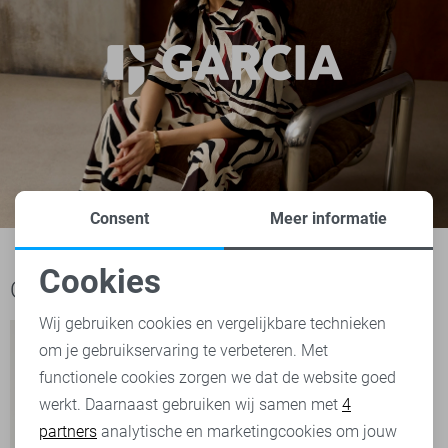
Consent
Meer informatie
Cookies
Ook het bekijken waard
Noodzakelijke cookies
Wij gebruiken cookies en vergelijkbare technieken
om je gebruikservaring te verbeteren. Met
Personalisatie cookies
functionele cookies zorgen we dat de website goed
werkt. Daarnaast gebruiken wij samen met
4
Analytische cookies
partners
analytische en marketingcookies om jouw