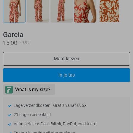
Garcia
15,00
29,99
Maat kiezen
In je tas
Lage verzendkosten | Gratis vanaf €95,-
21 dagen bedenktijd
Veilig betalen: iDeal, Billink, PayPal, creditcard
Spaar 4% korting bij elke aankoop