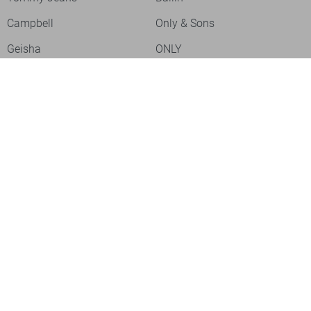
Campbell
Only & Sons
Geisha
ONLY
Lofty Manner
Zoso
Ydence
Vero Moda
Refined Department
Garcia
Sisters Point
Red Button
JDY
Fluresk
Harper & Yve
Object
Meld je aan voor onze nieuwsbrief
Meld je aan voor onze nieuwsbrief en profiteer als eerste van
acties!