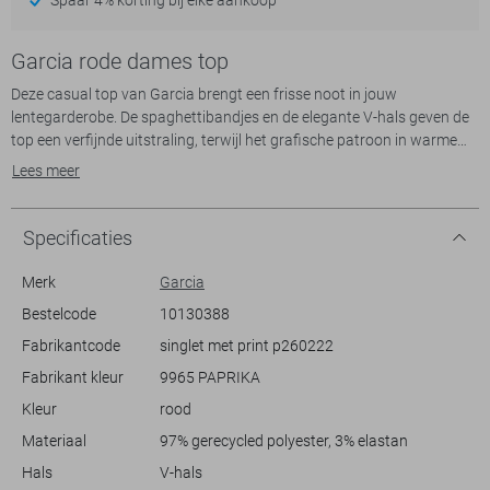
Garcia rode dames top
Deze casual top van Garcia brengt een frisse noot in jouw
lentegarderobe. De spaghettibandjes en de elegante V-hals geven de
top een verfijnde uitstraling, terwijl het grafische patroon in warme
oranjetinten een speelse touch toevoegt. Met een pasvorm die regular
Lees meer
is en een normale lengte, is de top comfortabel en stijlvol tegelijk.
Gemaakt van 97% gerecycled polyester, benadrukt het niet alleen
duurzaamheid maar ook draagcomfort.
Specificaties
De veelzijdigheid van deze Garcia top maakt het een perfecte match
Merk
Garcia
voor zowel ontspannen als meer formele settings. Draag hem met
Bestelcode
10130388
een luchtige broek voor een casual dagje in het park of combineer
Fabrikantcode
singlet met print p260222
hem met een nette pantalon voor een stijlvol diner. De luchtige stof en
het tijdloze ontwerp maken deze top een ideale keuze voor warmere
Fabrikant kleur
9965 PAPRIKA
dagen. Voeg hem toe aan jouw collectie en ontdek de moeiteloze
Kleur
rood
charme van Garcia’s lente mode.
Materiaal
97% gerecycled polyester, 3% elastan
Hals
V-hals