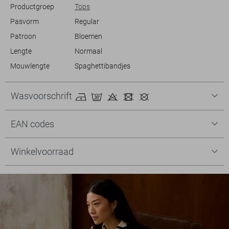
Productgroep
Tops
Pasvorm
Regular
Patroon
Bloemen
Lengte
Normaal
Mouwlengte
Spaghettibandjes
Wasvoorschrift
EAN codes
Winkelvoorraad