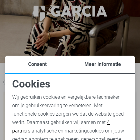
Consent
Meer informatie
Cookies
Ook het bekijken waard
Noodzakelijke cookies
Wij gebruiken cookies en vergelijkbare technieken
om je gebruikservaring te verbeteren. Met
Personalisatie cookies
functionele cookies zorgen we dat de website goed
werkt. Daarnaast gebruiken wij samen met
4
Analytische cookies
partners
analytische en marketingcookies om jouw
Marketing cookies
gedrag anoniem te analyseren, gepersonaliseerde