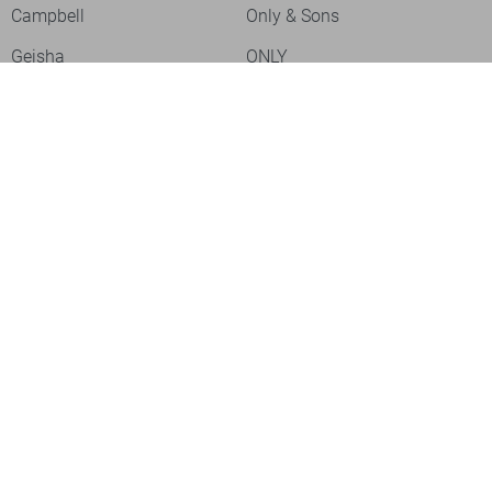
Campbell
Only & Sons
Geisha
ONLY
Lofty Manner
Zoso
Ydence
Vero Moda
Refined Department
Garcia
Sisters Point
Red Button
JDY
Fluresk
Harper & Yve
Object
Meld je aan voor onze nieuwsbrief
Meld je aan voor onze nieuwsbrief en profiteer als eerste van
acties!
Aanmelden