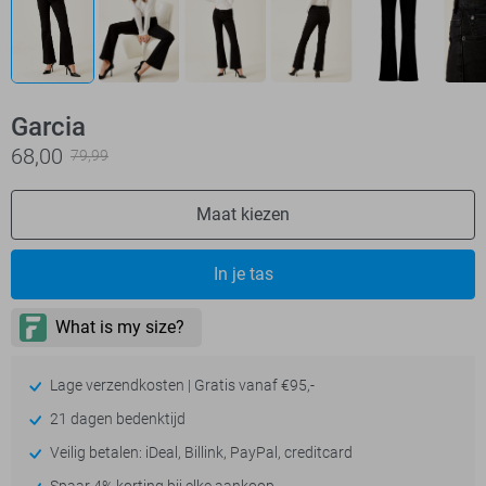
Garcia
68,00
79,99
Maat kiezen
In je tas
Lage verzendkosten | Gratis vanaf €95,-
21 dagen bedenktijd
Veilig betalen: iDeal, Billink, PayPal, creditcard
Spaar 4% korting bij elke aankoop