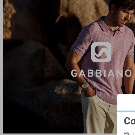
Co
N
Wij g