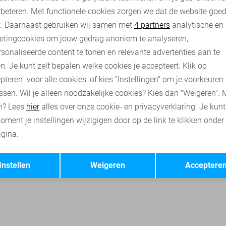
rbeteren. Met functionele cookies zorgen we dat de website goe
Gabbiano polo`s
Gabbiano broeken
Gabbiano korte broeke
nalytische cookies
Marketing cookies
t. Daarnaast gebruiken wij samen met
4 partners
analytische en
etingcookies om jouw gedrag anoniem te analyseren,
sonaliseerde content te tonen en relevante advertenties aan te
n. Je kunt zelf bepalen welke cookies je accepteert. Klik op
pteren" voor alle cookies, of kies "Instellingen" om je voorkeuren
ssen. Wil je alleen noodzakelijke cookies? Kies dan "Weigeren". 
n? Lees
hier
alles over onze cookie- en privacyverklaring. Je kun
oment je instellingen wijzigigen door op de link te klikken onder
gina.
Opslaan
Terug
Instellen
Weigeren
Acceptere