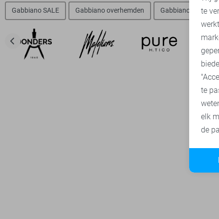
te ve
Gabbiano SALE
Gabbiano overhemden
Gabbiano t-shirts
A
werk
mark
geper
biede
"Acce
te pa
wete
elk m
de pa