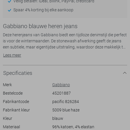
Veilig betalen: iDeal, Billink, PayPal, creditcard
Spaar 4% korting bij elke aankoop
Gabbiano blauwe heren jeans
Deze herenjeans van Gabbiano biedt een tijdloze denimstijl die perfect
is voor de wintermaanden. De stonewash afwerking geeft de jeans
een subtiele, maar eigentijdse uitstraling, waardoor deze makkelijk te
combineren is met verschillende toppen. Met een regular pasvorm en
Lees meer
reguliere taillehoogte kun je rekenen op zowel comfort als een nette
look. De sluiting met knopen en rits is praktisch en duurzaam, wat het
een veelzijdige keuze maakt voor zowel dagelijks gebruik als meer
Specificaties
casual gelegenheden.
Merk
Gabbiano
Door de normale lengte en de comfortabele regular waist is deze
Bestelcode
45201887
Gabbiano jeans ideaal voor dagelijks gebruik, of je nu naar kantoor
Fabrikantcode
pacific 826284
gaat of een vrije dag doorbrengt in de stad. Combineer hem met een
sweater voor een relaxte, maar stijlvolle uitstraling, of draag hem met
Fabrikant kleur
5009 blue haze
een overhemd voor een iets zakelijke look. De hoge kwaliteit van het
Kleur
blauw
materiaal zorgt ervoor dat je hier jarenlang plezier van zult hebben.
Deze jeans is niet alleen praktisch, maar ook een waardevolle
Materiaal
96% katoen, 4% elastan