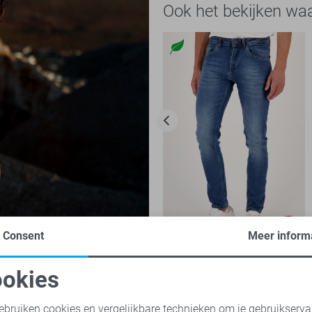
Ook het bekijken wa
Pacific
-50%
Consent
Meer inform
Gabbiano Jeans
okies
40,00
79,95
oodzakelijke cookies
Personalisatie cookies
ebruiken cookies en vergelijkbare technieken om je gebruikserva