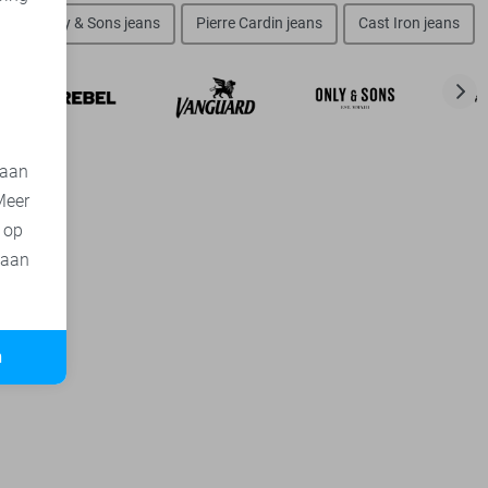
d
n
Only & Sons jeans
Pierre Cardin jeans
Cast Iron jeans
 aan
Meer
t op
 aan
n