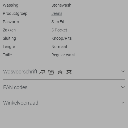
toevoeging aan je wintergarderobe.
Wassing
Stonewash
Productgroep
Jeans
Pasvorm
Slim Fit
Zakken
5-Pocket
Sluiting
Knoop/Rits
Lengte
Normaal
Taille
Regular waist
Wasvoorschrift
EAN codes
Winkelvoorraad