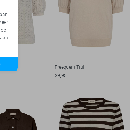
 aan
Meer
t op
 aan
n
rui
Freequent Trui
39,95