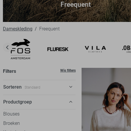
Freequent
Dameskleding
Freequent
Filters
Wis filters
Sorteren
Standaard
Standaard
Productgroep
€ laag-hoog
Blouses
€ hoog-laag
Broeken