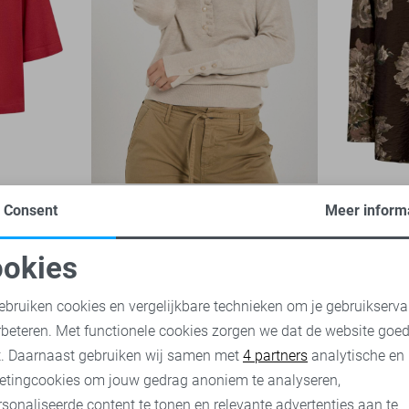
Freequent Trui
Freequent 
Consent
Meer inform
49,95
49,95
okies
oodzakelijke cookies
Personalisatie cookies
ebruiken cookies en vergelijkbare technieken om je gebruikserva
rbeteren. Met functionele cookies zorgen we dat de website goe
nalytische cookies
Marketing cookies
t. Daarnaast gebruiken wij samen met
4 partners
analytische en
etingcookies om jouw gedrag anoniem te analyseren,
sonaliseerde content te tonen en relevante advertenties aan te