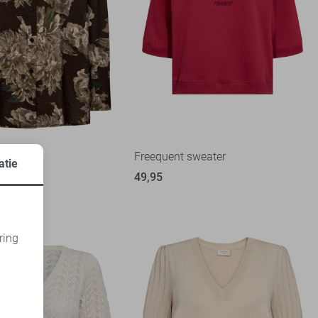
Blouse
Freequent sweater
atie
49,95
ring
d