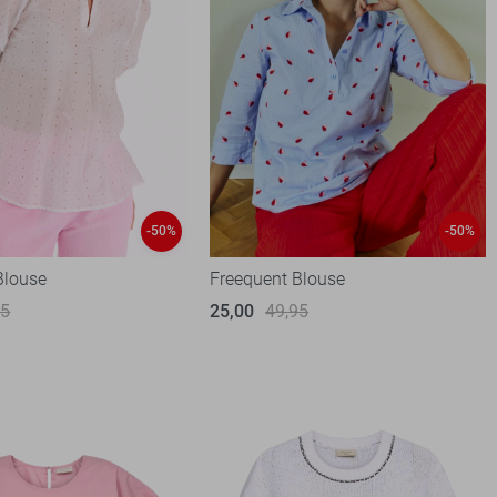
-50%
-50%
Blouse
Freequent Blouse
95
25,00
49,95