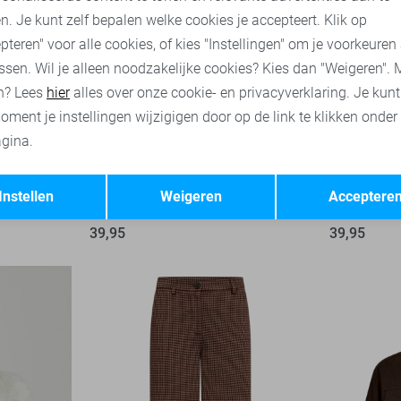
n. Je kunt zelf bepalen welke cookies je accepteert. Klik op
pteren" voor alle cookies, of kies "Instellingen" om je voorkeuren
ssen. Wil je alleen noodzakelijke cookies? Kies dan "Weigeren". 
n? Lees
hier
alles over onze cookie- en privacyverklaring. Je kun
oment je instellingen wijzigigen door op de link te klikken onder
gina.
Opslaan
Terug
Instellen
Weigeren
Acceptere
Freequent Trui
Freequent T
39,95
39,95