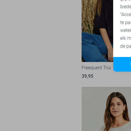
biede
SisterS point
271
"Acce
Studio Amaya
27
te pa
Superdry
3
wete
Tommy Jeans
77
elk m
Touch
de pa
22
TQ Amsterdam
43
Vero Moda
543
Freequent Trui
Vila
435
39,95
Ydence
68
Zoso
231
Zusss
49