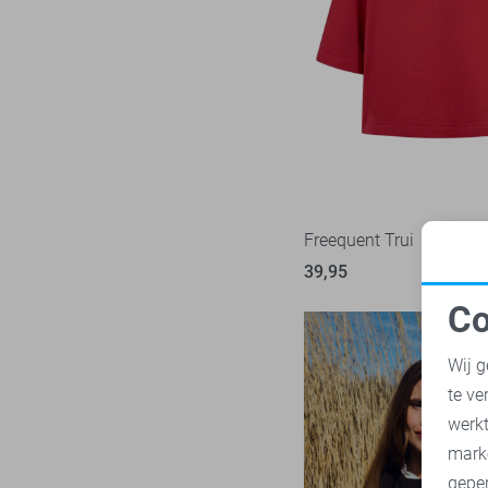
LTB
22
Mac
31
Malelions
17
Minus
14
NED
117
Noisy may
85
Nukus
45
Freequent Trui
Object
181
39,95
Only
1025
Co
Pieces
283
N
Presly & Sun
15
Wij g
Red Button
170
te ve
A
Refined Department
46
werk
Rino & Pelle
mark
46
geper
Sans
7