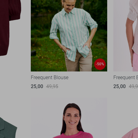
-50%
Freequent Blouse
Freequent 
25,00
49,95
25,00
49,