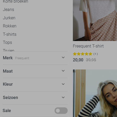
Korte broeken
Jeans
Jurken
Rokken
T-shirts
Tops
Freequent T-shirt
Truien
1
Merk
Freequent
Vesten
20,00
39,95
Gilets
C&S The Label
58
Maat
Blazers
Calvin Klein
30
26/32
Jassen
Kleur
Cars
20
27/32
dfns
2
Beige
Seizoen
28/32
Donders
8
Blauw
29/32
Basics
Sale
EsQualo
51
Bordeaux
30/32