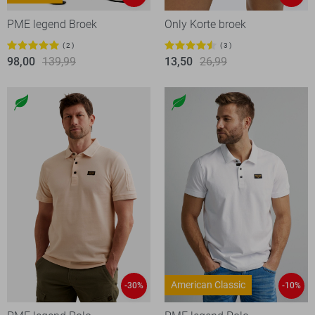
PME legend Broek
Only Korte broek
2
3
98,00
139,99
13,50
26,99
American Classic
-30%
-10%