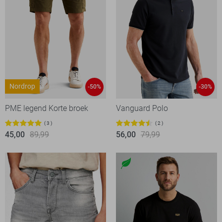
Nordrop
-50%
-30%
PME legend Korte broek
Vanguard Polo
3
2
45,00
89,99
56,00
79,99