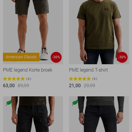
American Classic
-30%
-30%
PME legend Korte broek
PME legend T-shirt
3
5
63,00
89,99
21,00
29,99