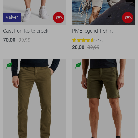
Valver
-30%
-30%
Cast Iron Korte broek
PME legend T-shirt
70,00
99,99
17
28,00
39,99