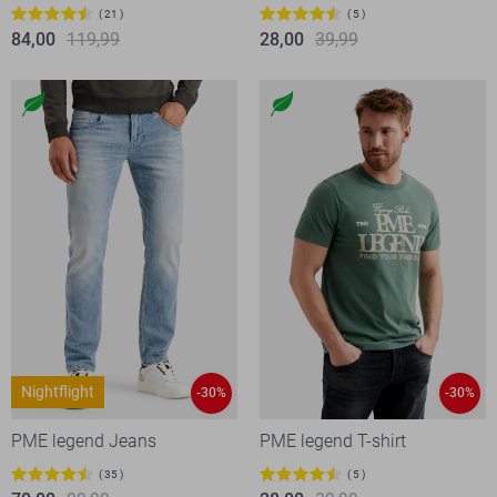
21
5
84,00
119,99
28,00
39,99
Nightflight
-30%
-30%
PME legend Jeans
PME legend T-shirt
35
5