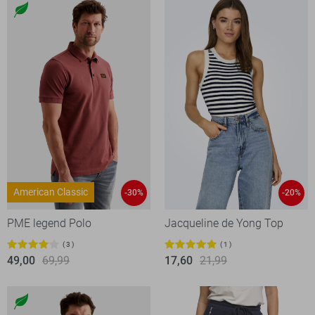
American Classic
-30%
-20%
PME legend Polo
Jacqueline de Yong Top
3
1
49,00
69,99
17,60
21,99