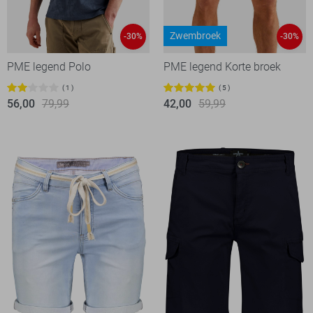
Zwembroek
-30%
-30%
PME legend Polo
PME legend Korte broek
1
5
56,00
79,99
42,00
59,99