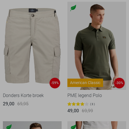
American Classic
-59%
-30%
Donders Korte broek
PME legend Polo
29,00
69,95
3
49,00
69,99