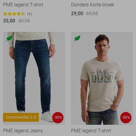
PME legend T-shirt
Donders Korte broek
29,00
69,95
5
35,00
49,99
Commander 3.0
-30%
-30%
PME legend Jeans
PME legend T-shirt