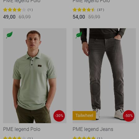
PME legend Polo
PME legend Polo
1
37
49,00
69,99
54,00
59,99
Tailwheel
-30%
-50%
PME legend Polo
PME legend Jeans
1
1