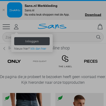
Sans.nl Merkkleding
Sans.nl
Download
Nu extra leuk shoppen met de App.
Inloggen
I-coni-K Wollen truien online shop
Nieuw hier?
klik dan hier
De pagina die je probeert te bezoeken heeft geen voorraad meer.
Kijk hieronder naar onze topproducten