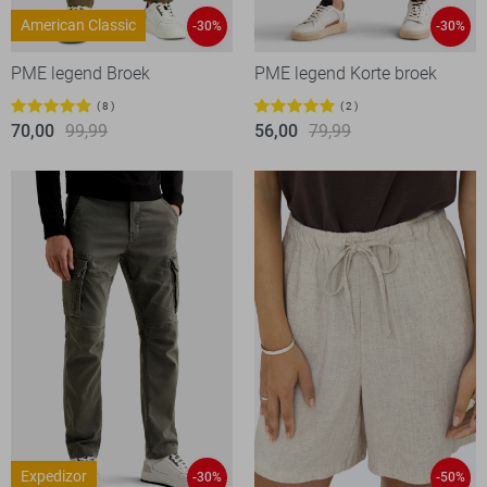
American Classic
-30%
-30%
PME legend Broek
PME legend Korte broek
8
2
70,00
99,99
56,00
79,99
Expedizor
-30%
-50%