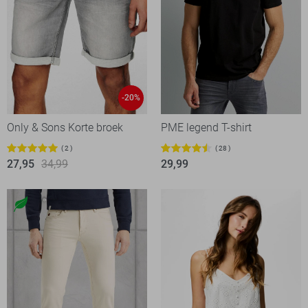
-20%
Only & Sons Korte broek
PME legend T-shirt
2
28
27,95
34,99
29,99