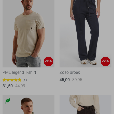
-30%
-50%
PME legend T-shirt
Zoso Broek
45,00
89,95
1
31,50
44,99