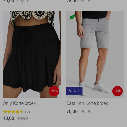
70,00
99,99
28,00
39,99
Valver
-50%
-30%
Only Korte broek
Cast Iron Korte broek
70,00
99,99
3
10,00
19,99