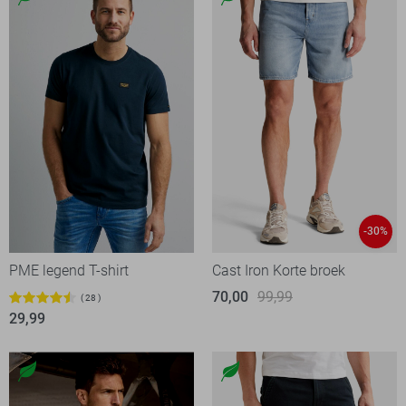
-30%
PME legend T-shirt
Cast Iron Korte broek
70,00
99,99
28
29,99