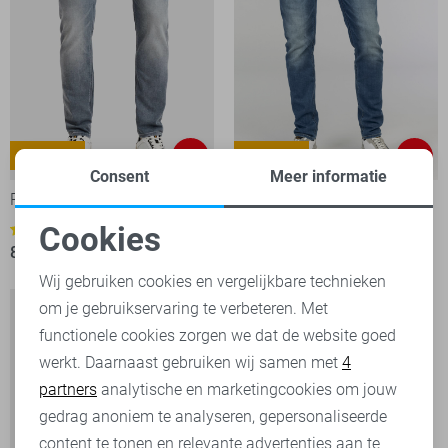
Tailwheel
Tailwheel
-30%
-30%
Consent
Meer informatie
PME legend Jeans
PME legend Jeans
Cookies
40
40
84,00
119,99
76,30
109,00
Noodzakelijke cookies
Wij gebruiken cookies en vergelijkbare technieken
om je gebruikservaring te verbeteren. Met
Personalisatie cookies
functionele cookies zorgen we dat de website goed
werkt. Daarnaast gebruiken wij samen met
4
Analytische cookies
partners
analytische en marketingcookies om jouw
Marketing cookies
gedrag anoniem te analyseren, gepersonaliseerde
content te tonen en relevante advertenties aan te