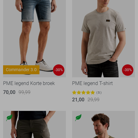
Commander 3.0
-30%
-30%
PME legend Korte broek
PME legend T-shirt
70,00
99,99
5
21,00
29,99