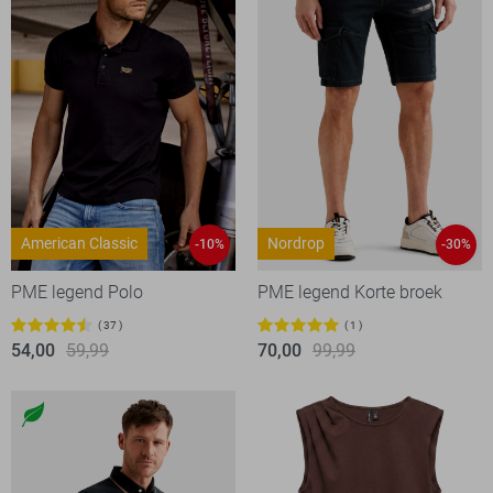
American Classic
Nordrop
-10%
-30%
PME legend Polo
PME legend Korte broek
37
1
54,00
59,99
70,00
99,99