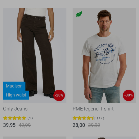
Madison
High waist
-20%
-30%
Only Jeans
PME legend T-shirt
1
17
39,95
49,99
28,00
39,99