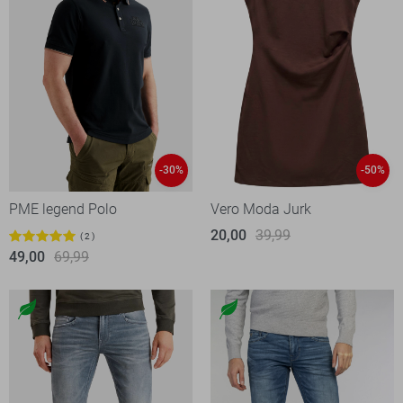
-30%
-50%
PME legend Polo
Vero Moda Jurk
20,00
39,99
2
49,00
69,99