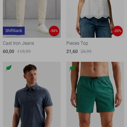
Shiftback
-50%
-20%
Cast Iron Jeans
Pieces Top
60,00
119,99
21,60
26,99