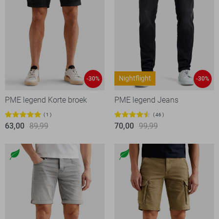
Nightflight
-30%
-30%
PME legend Korte broek
PME legend Jeans
1
46
63,00
89,99
70,00
99,99