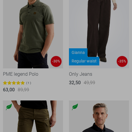
Gianna
Regular waist
-30%
-35%
PME legend Polo
Only Jeans
32,50
49,99
1
63,00
89,99