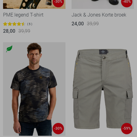
-30%
-40%
PME legend T-shirt
Jack & Jones Korte broek
24,00
39,99
5
28,00
39,99
-30%
-59%