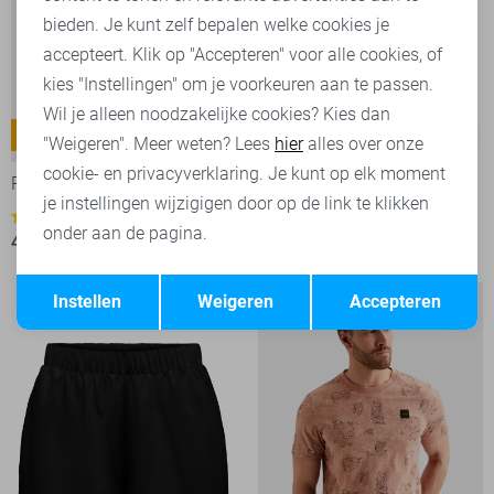
bieden. Je kunt zelf bepalen welke cookies je
accepteert. Klik op "Accepteren" voor alle cookies, of
kies "Instellingen" om je voorkeuren aan te passen.
Wil je alleen noodzakelijke cookies? Kies dan
American Classic
-30%
-30%
"Weigeren". Meer weten? Lees
hier
alles over onze
cookie- en privacyverklaring. Je kunt op elk moment
PME legend Polo
PME legend T-shirt
je instellingen wijzigigen door op de link te klikken
3
1
onder aan de pagina.
49,00
69,99
28,00
39,99
Opslaan
Terug
Instellen
Weigeren
Accepteren