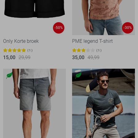
-50%
-30%
Only Korte broek
PME legend T-shirt
1
1
15,00
29,99
35,00
49,99