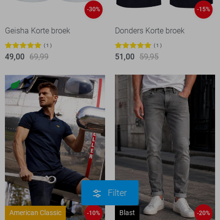
-30%
-15%
Geisha Korte broek
Donders Korte broek
1
1
49,00
69,99
51,00
59,95
Filter
American Classic
Blast
-10%
-20%