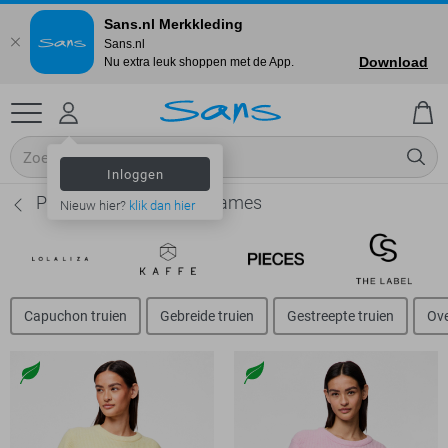
Sans.nl Merkkleding
Sans.nl
Download
Nu extra leuk shoppen met de App.
Inloggen
Pieces Wollen truien - Dames
Nieuw hier?
klik dan hier
Capuchon truien
Gebreide truien
Gestreepte truien
Ove