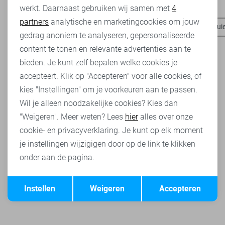
Heb je dit al eens bekeken?
werkt. Daarnaast gebruiken wij samen met
4
Analytische cookies
partners
analytische en marketingcookies om jouw
Pieces t-shirts
Pieces blazers
Pieces tops
Pieces trui
Marketing cookies
gedrag anoniem te analyseren, gepersonaliseerde
content te tonen en relevante advertenties aan te
bieden. Je kunt zelf bepalen welke cookies je
accepteert. Klik op "Accepteren" voor alle cookies, of
kies "Instellingen" om je voorkeuren aan te passen.
Wil je alleen noodzakelijke cookies? Kies dan
"Weigeren". Meer weten? Lees
hier
alles over onze
cookie- en privacyverklaring. Je kunt op elk moment
je instellingen wijzigigen door op de link te klikken
onder aan de pagina.
Opslaan
Terug
Instellen
Weigeren
Accepteren