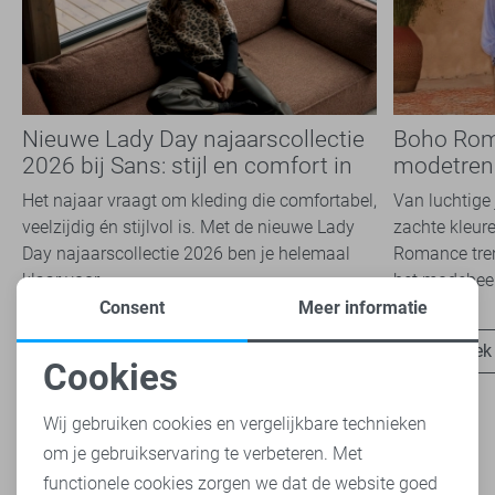
Nieuwe Lady Day najaarscollectie
Boho Rom
2026 bij Sans: stijl en comfort in
modetrend
travelkwaliteit
overal zie
Het najaar vraagt om kleding die comfortabel,
Van luchtige 
veelzijdig én stijlvol is. Met de nieuwe Lady
zachte kleure
Day najaarscollectie 2026 ben je helemaal
Romance tren
klaar voor...
het modebeel
Consent
Meer informatie
Ontdek nu
Ontdek
Cookies
Noodzakelijke cookies
Wij gebruiken cookies en vergelijkbare technieken
om je gebruikservaring te verbeteren. Met
Personalisatie cookies
functionele cookies zorgen we dat de website goed