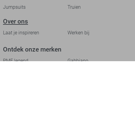
Jumpsuits
Truien
Over ons
Laat je inspireren
Werken bij
Ontdek onze merken
PME legend
Gabbiano
Cast Iron
NZA
Petrol Industries
Jack & Jones
Cars
Vanguard
Tommy Jeans
Ballin
Campbell
Only & Sons
Geisha
ONLY