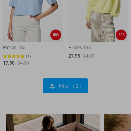
-50%
-20%
Pieces Trui
Pieces Trui
27,95
34,99
1
17,50
34,99
Filter
2