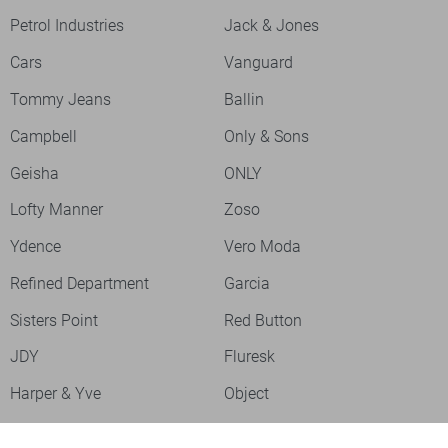
Petrol Industries
Jack & Jones
Cars
Vanguard
Tommy Jeans
Ballin
Campbell
Only & Sons
Geisha
ONLY
Lofty Manner
Zoso
Ydence
Vero Moda
Refined Department
Garcia
Sisters Point
Red Button
JDY
Fluresk
Harper & Yve
Object