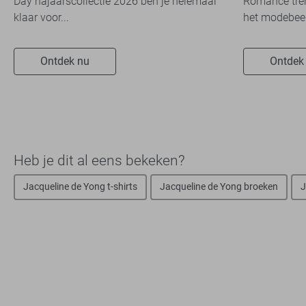
Day najaarscollectie 2026 ben je helemaal
Romance tren
klaar voor...
het modebeel
Ontdek nu
Ontdek
Heb je dit al eens bekeken?
Jacqueline de Yong t-shirts
Jacqueline de Yong broeken
J