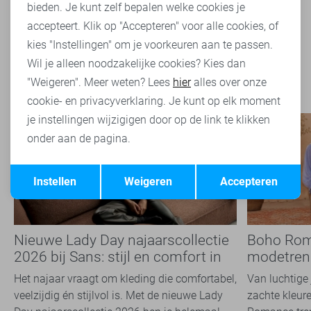
bieden. Je kunt zelf bepalen welke cookies je
accepteert. Klik op "Accepteren" voor alle cookies, of
kies "Instellingen" om je voorkeuren aan te passen.
Filter
2
Wil je alleen noodzakelijke cookies? Kies dan
"Weigeren". Meer weten? Lees
hier
alles over onze
cookie- en privacyverklaring. Je kunt op elk moment
je instellingen wijzigigen door op de link te klikken
onder aan de pagina.
Opslaan
Terug
Instellen
Weigeren
Accepteren
Nieuwe Lady Day najaarscollectie
Boho Rom
2026 bij Sans: stijl en comfort in
modetrend
travelkwaliteit
overal zie
Het najaar vraagt om kleding die comfortabel,
Van luchtige 
veelzijdig én stijlvol is. Met de nieuwe Lady
zachte kleure