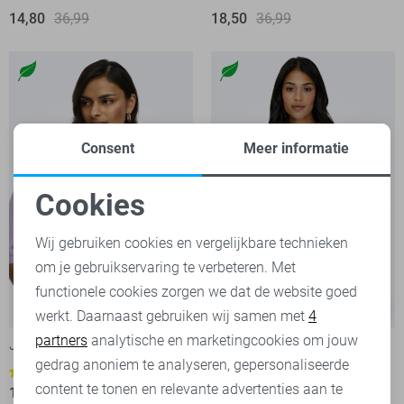
14,80
36,99
18,50
36,99
Consent
Meer informatie
Cookies
Noodzakelijke cookies
Wij gebruiken cookies en vergelijkbare technieken
om je gebruikservaring te verbeteren. Met
Personalisatie cookies
functionele cookies zorgen we dat de website goed
-50%
-60%
werkt. Daarnaast gebruiken wij samen met
4
Analytische cookies
partners
analytische en marketingcookies om jouw
Jacqueline de Yong Trui
Jacqueline de Yong Trui
Marketing cookies
gedrag anoniem te analyseren, gepersonaliseerde
12,00
29,99
1
content te tonen en relevante advertenties aan te
15,00
29,99