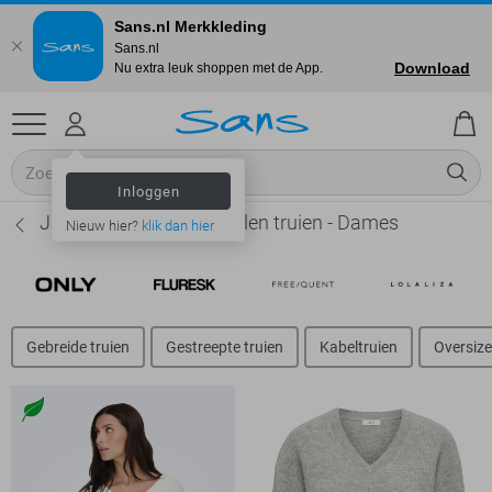
Sans.nl Merkkleding
Sans.nl
Download
Nu extra leuk shoppen met de App.
Inloggen
Jacqueline de Yong Wollen truien - Dames
Nieuw hier?
klik dan hier
Gebreide truien
Gestreepte truien
Kabeltruien
Oversize