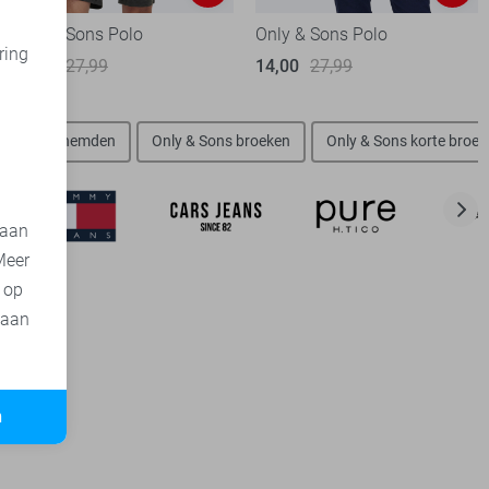
Only & Sons Polo
Only & Sons Polo
ring
14,00
27,99
14,00
27,99
d
 Sons overhemden
Only & Sons broeken
Only & Sons korte broe
 aan
Meer
t op
 aan
n