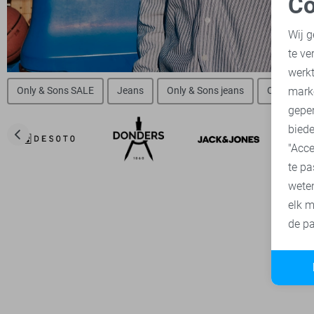
Co
N
Wij g
te ve
A
werk
mark
Only & Sons SALE
Jeans
Only & Sons jeans
Only & Son
geper
biede
"Acce
te pa
wete
elk m
de pa