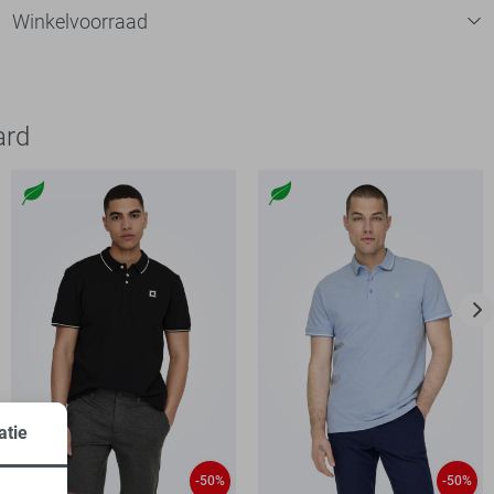
Winkelvoorraad
ard
atie
-50%
-50%