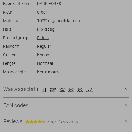
broeken gemakkelijk, ideaal voor verschillende gelegenheden. Met zijn
Fabrikant kleur
DARK FOREST
duurzame samenstelling is dit poloshirt niet alleen stijlvol, maar ook
Kleur
groen
een verantwoorde keuze voor je garderobe. Een uitstekende match
voor elke informele setting, waarmee je moeiteloos een verzorgde en
Materiaal
100% organisch katoen
modieuze look neerzet.
Hals
Rib kraag
Productgroep
Polo`s
Pasvorm
Regular
Sluiting
Knoop
Lengte
Normaal
Mouwlengte
Korte mouw
Wasvoorschrift
EAN codes
Reviews
4.8/5
(3 reviews)