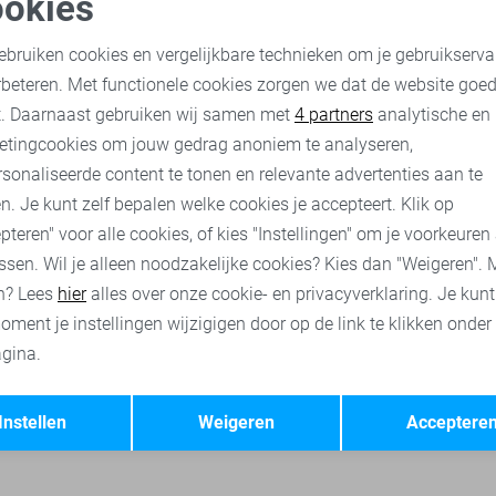
okies
oodzakelijke cookies
Personalisatie cookies
Only & Sons Polo
ebruiken cookies en vergelijkbare technieken om je gebruikserva
23,95
29,99
rbeteren. Met functionele cookies zorgen we dat de website goe
nalytische cookies
Marketing cookies
t. Daarnaast gebruiken wij samen met
4 partners
analytische en
etingcookies om jouw gedrag anoniem te analyseren,
s truien
Only & Sons sweaters
Only & Sons t-shirts
Only &
sonaliseerde content te tonen en relevante advertenties aan te
n. Je kunt zelf bepalen welke cookies je accepteert. Klik op
pteren" voor alle cookies, of kies "Instellingen" om je voorkeuren
ssen. Wil je alleen noodzakelijke cookies? Kies dan "Weigeren". 
n? Lees
hier
alles over onze cookie- en privacyverklaring. Je kun
oment je instellingen wijzigigen door op de link te klikken onder
gina.
Opslaan
Terug
Instellen
Weigeren
Acceptere