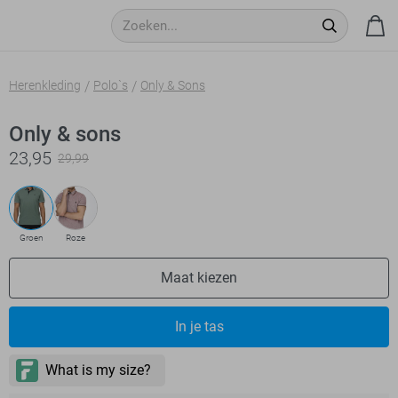
Herenkleding
Polo`s
Only & Sons
Only & sons
23,95
29,99
Groen
Roze
Maat kiezen
- levertijd 2-5 dagen
In je tas