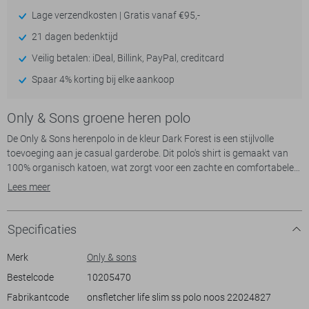
Lage verzendkosten | Gratis vanaf €95,-
21 dagen bedenktijd
Veilig betalen: iDeal, Billink, PayPal, creditcard
Spaar 4% korting bij elke aankoop
Only & Sons groene heren polo
De Only & Sons herenpolo in de kleur Dark Forest is een stijlvolle
toevoeging aan je casual garderobe. Dit polo's shirt is gemaakt van
100% organisch katoen, wat zorgt voor een zachte en comfortabele
draagervaring. De regular fit geeft een relaxte uitstraling, terwijl de
Lees meer
subtiele rib kraag met contrasterende streepjes een verfijnde touch
toevoegt. De korte mouwen en normale lengte maken dit poloshirt
perfect voor dagelijks gebruik, of je nu op kantoor bent of een casual
Specificaties
dagje uit gepland hebt.
Merk
Only & sons
De polo heeft een handige knoopsluiting en een klein merkembleem
Bestelcode
10205470
op de borst, wat het ontwerp eenvoudig maar toch opvallend maakt.
Fabrikantcode
onsfletcher life slim ss polo noos 22024827
De veelzijdige kleur maakt het combineren met zowel jeans als nettere