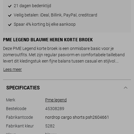
21 dagen bedenktijd
Veilig betalen: iDeal, Billink, PayPal, creditcard
Spaar 4% korting bij elke aankoop
PME LEGEND BLAUWE HEREN KORTE BROEK
Deze PME Legend korte broek is een onmisbare basic voor je
zomeroutfits. Met zijn regular pasvorm en comfortabele tailleband
levert dit kledingstuk een fijne balans tussen casual en stijlvol.
Gemaakt van 98% katoen en 2% elastan, ervaar je flexibiliteit en
Lees meer
comfort tijdens warme dagen. De ingetogen kleur maakt het
eenvoudig om te combineren, terwijl de steekzakken praktisch zijn
voor dagelijkse items.
SPECIFICATIES
Dankzij de knoop- en ritssluiting blijft de korte broek stevig op zijn
Merk
Pme legend
plaats. Ideaal voor een ontspannen dag in het park, een zomerse
Bestelcode
45308289
tuinfeest of gewoon een dagje uit. De zijzakken voegen niet alleen
Fabrikantcode
nordrop cargo shorts psh2604661
functionaliteit toe, maar geven de broek ook een stoere uitstraling.
Deze PME Legend korte broek is een betrouwbare keuze voor elke
Fabrikant kleur
5282
zomerse gelegenheid.