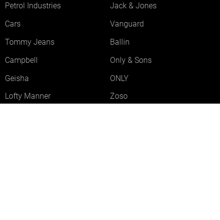
Petrol Industries
Jack & Jones
Cars
Vanguard
Tommy Jeans
Ballin
Campbell
Only & Sons
Geisha
ONLY
Lofty Manner
Zoso
Ydence
Vero Moda
Refined Department
Garcia
Sisters Point
Red Button
JDY
Fluresk
Harper & Yve
Object
Meld je aan voor onze nieuwsbrief