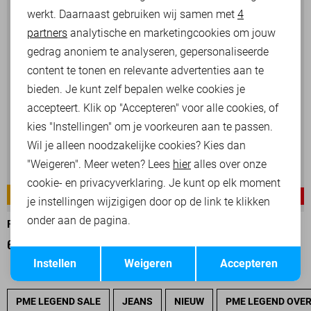
werkt. Daarnaast gebruiken wij samen met
4
Analytische cookies
partners
analytische en marketingcookies om jouw
Marketing cookies
gedrag anoniem te analyseren, gepersonaliseerde
content te tonen en relevante advertenties aan te
bieden. Je kunt zelf bepalen welke cookies je
accepteert. Klik op "Accepteren" voor alle cookies, of
kies "Instellingen" om je voorkeuren aan te passen.
Wil je alleen noodzakelijke cookies? Kies dan
"Weigeren". Meer weten? Lees
hier
alles over onze
cookie- en privacyverklaring. Je kunt op elk moment
NORDROP
NORDROP
-30%
-30%
je instellingen wijzigigen door op de link te klikken
onder aan de pagina.
PME LEGEND KORTE BROEK
PME LEGEND KORTE BROEK
63,00
89,99
63,00
89,99
Opslaan
Terug
Instellen
Weigeren
Accepteren
PME LEGEND SALE
JEANS
NIEUW
PME LEGEND OVE