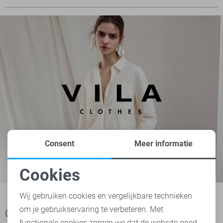
Consent
Meer informatie
Cookies
Noodzakelijke cookies
Wij gebruiken cookies en vergelijkbare technieken
om je gebruikservaring te verbeteren. Met
Personalisatie cookies
Ook het bekijken waard
functionele cookies zorgen we dat de website goed