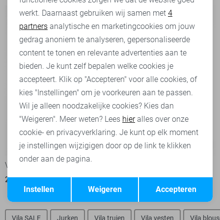
werkt. Daarnaast gebruiken wij samen met
4
Analytische cookies
partners
analytische en marketingcookies om jouw
Marketing cookies
gedrag anoniem te analyseren, gepersonaliseerde
content te tonen en relevante advertenties aan te
bieden. Je kunt zelf bepalen welke cookies je
accepteert. Klik op "Accepteren" voor alle cookies, of
kies "Instellingen" om je voorkeuren aan te passen.
Wil je alleen noodzakelijke cookies? Kies dan
"Weigeren". Meer weten? Lees
hier
alles over onze
cookie- en privacyverklaring. Je kunt op elk moment
-50%
-60%
je instellingen wijzigigen door op de link te klikken
onder aan de pagina.
Vila Vest
Vila Vest
Opslaan
20,00
39,99
13,20
32,99
Terug
Instellen
Weigeren
Accepteren
Vila SALE
Jurken
Vila truien
Vila vesten
Vila blou