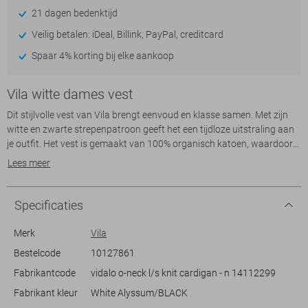
21 dagen bedenktijd
Veilig betalen: iDeal, Billink, PayPal, creditcard
Spaar 4% korting bij elke aankoop
Vila witte dames vest
Dit stijlvolle vest van Vila brengt eenvoud en klasse samen. Met zijn
witte en zwarte strepenpatroon geeft het een tijdloze uitstraling aan
je outfit. Het vest is gemaakt van 100% organisch katoen, waardoor
het niet alleen zacht aanvoelt, maar ook nog eens een duurzamere
Lees meer
keuze is. De regular fit zorgt voor een comfortabele pasvorm, en de
lange mouwen maken het geschikt voor elk seizoen. De ronde hals en
knoopsluiting voegen subtiele details toe die je look compleet maken.
Specificaties
Dit vest is een veelzijdige aanvulling voor je garderobe en kan
gemakkelijk gecombineerd worden met zowel casual als chique
Merk
Vila
outfits. Draag het met een simpele jeans voor een relaxte dag in de
Bestelcode
10127861
stad, of trek het over een elegante blouse voor een zakelijke
Fabrikantcode
vidalo o-neck l/s knit cardigan - n 14112299
bijeenkomst. Het is een perfecte keuze voor zowel dagelijkse
bezigheden als voor de wat nettere gelegenheden. Met zijn normale
Fabrikant kleur
White Alyssum/BLACK
lengte biedt dit vest precies de juiste balans tussen stijl en comfort.