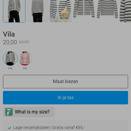
Vila
20,00
39,99
Wit
Wit
Maat kiezen
In je tas
Lage verzendkosten | Gratis vanaf €95,-