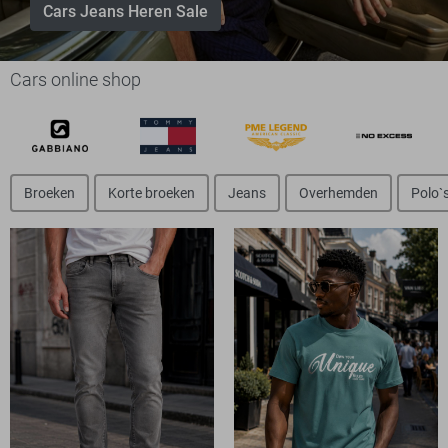
Cars Jeans Heren Sale
Cars online shop
Broeken
Korte broeken
Jeans
Overhemden
Polo`