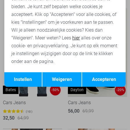
bieden. Je kunt zelf bepalen welke cookies je
accepteert. Klik op "Accepteren" voor alle cookies, of
kies "Instellingen" om je voorkeuren aan te passen.
Wil je alleen noodzakelijke cookies? Kies dan
"Weigeren". Meer weten? Lees
hier
alles over onze
cookie- en privacyverklaring. Je kunt op elk moment
je instellingen wijzigigen door op de link te klikken
onder aan de pagina.
Opslaan
Terug
Instellen
Weigeren
Accepteren
Bates
Dayton
-50%
-20%
Cars Jeans
Cars Jeans
56,00
69,99
10
32,50
64,99