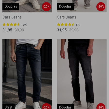
Douglas
Douglas
-20%
-20%
Cars Jeans
Cars Jeans
30
7
31,95
39,99
31,95
39,99
Blast
Douglas
-20%
-20%