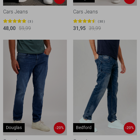
Cars Jeans
Cars Jeans
3
30
48,00
59,99
31,95
39,99
Douglas
Bedford
-20%
-20%