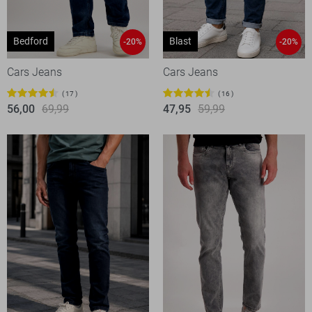
Bedford
Blast
-20%
-20%
Cars Jeans
Cars Jeans
17
16
56,00
69,99
47,95
59,99