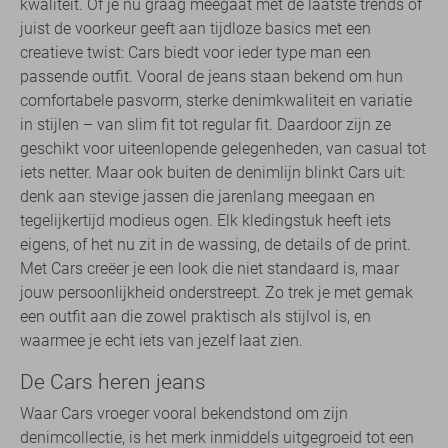
kwaliteit. Of je nu graag meegaat met de laatste trends of
juist de voorkeur geeft aan tijdloze basics met een
creatieve twist: Cars biedt voor ieder type man een
passende outfit. Vooral de jeans staan bekend om hun
comfortabele pasvorm, sterke denimkwaliteit en variatie
in stijlen – van slim fit tot regular fit. Daardoor zijn ze
geschikt voor uiteenlopende gelegenheden, van casual tot
iets netter. Maar ook buiten de denimlijn blinkt Cars uit:
denk aan stevige jassen die jarenlang meegaan en
tegelijkertijd modieus ogen. Elk kledingstuk heeft iets
eigens, of het nu zit in de wassing, de details of de print.
Met Cars creëer je een look die niet standaard is, maar
jouw persoonlijkheid onderstreept. Zo trek je met gemak
een outfit aan die zowel praktisch als stijlvol is, en
waarmee je echt iets van jezelf laat zien.
De Cars heren jeans
Waar Cars vroeger vooral bekendstond om zijn
denimcollectie, is het merk inmiddels uitgegroeid tot een