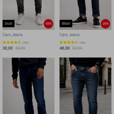
Dust
Blast
-50%
-20%
Cars Jeans
Cars Jeans
19
16
30,00
59,99
48,00
59,99