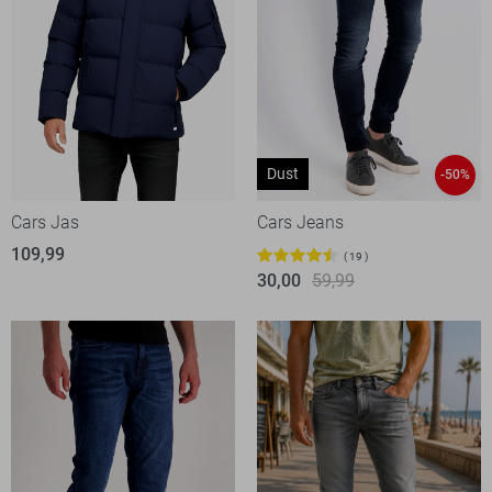
Dust
-50%
Cars Jas
Cars Jeans
109,99
19
30,00
59,99