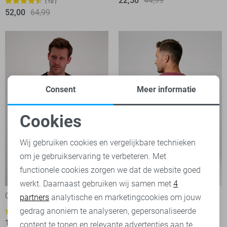
22,50
44,99
10
52,00
64,99
Consent
Meer informatie
Cookies
Noodzakelijke cookies
Wij gebruiken cookies en vergelijkbare technieken
om je gebruikservaring te verbeteren. Met
Personalisatie cookies
functionele cookies zorgen we dat de website goed
-20%
-20%
werkt. Daarnaast gebruiken wij samen met
4
Analytische cookies
Cars T-shirt
Cars T-shirt
partners
analytische en marketingcookies om jouw
23,95
29,99
Marketing cookies
gedrag anoniem te analyseren, gepersonaliseerde
1
19,95
24,99
content te tonen en relevante advertenties aan te