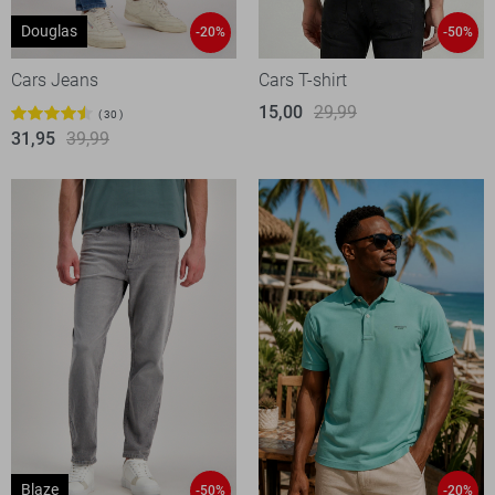
Douglas
-20%
-50%
Cars Jeans
Cars T-shirt
15,00
29,99
30
31,95
39,99
Blaze
-50%
-20%