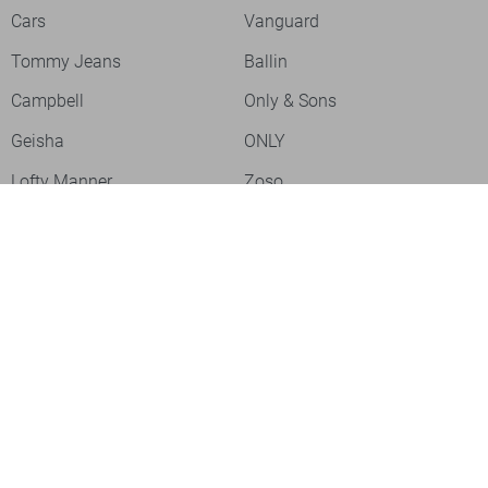
Cars
Vanguard
Tommy Jeans
Ballin
Campbell
Only & Sons
Geisha
ONLY
Lofty Manner
Zoso
Ydence
Vero Moda
Refined Department
Garcia
Sisters Point
Red Button
JDY
Fluresk
Harper & Yve
Object
Meld je aan voor onze nieuwsbrief
Meld je aan voor onze nieuwsbrief en profiteer als eerste van