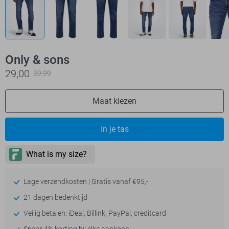
Only & sons
29,00
39,99
Maat kiezen
In je tas
Lage verzendkosten | Gratis vanaf €95,-
21 dagen bedenktijd
Veilig betalen: iDeal, Billink, PayPal, creditcard
Spaar 4% korting bij elke aankoop