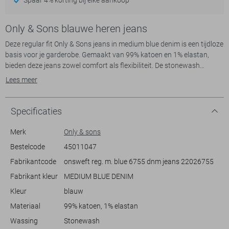
Only & Sons blauwe heren jeans
Deze regular fit Only & Sons jeans in medium blue denim is een tijdloze
basis voor je garderobe. Gemaakt van 99% katoen en 1% elastan,
bieden deze jeans zowel comfort als flexibiliteit. De stonewash
afwerking geeft een casual uitstraling, terwijl de klassieke 5-pocket-
Lees meer
stijl praktische opbergruimte biedt. Met een reguliere taille en
knoop/ritssluiting is dit een veelzijdig stuk dat gemakkelijk te dragen
is.
Specificaties
Of je nu een drukke werkdag of een ontspannen weekend voor de
boeg hebt, deze jeans past perfect. De normale lengte en pasvorm
Merk
Only & sons
maken hem geschikt voor diverse outfits, van een netjes overhemd
Bestelcode
45011047
tot een relaxed T-shirt. De moderne denimstijl zorgt voor een
Fabrikantcode
onsweft reg. m. blue 6755 dnm jeans 22026755
moeiteloze mix tussen stijl en comfort. Met deze jeans ben je altijd
klaar voor zowel informele als semi-formele gelegenheden.
Fabrikant kleur
MEDIUM BLUE DENIM
Kleur
blauw
Materiaal
99% katoen, 1% elastan
Wassing
Stonewash