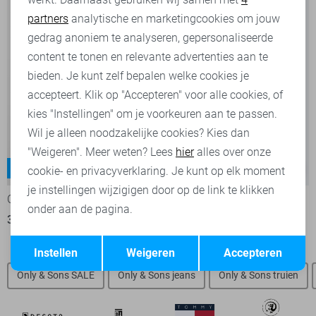
partners
analytische en marketingcookies om jouw
Marketing cookies
gedrag anoniem te analyseren, gepersonaliseerde
content te tonen en relevante advertenties aan te
bieden. Je kunt zelf bepalen welke cookies je
accepteert. Klik op "Accepteren" voor alle cookies, of
kies "Instellingen" om je voorkeuren aan te passen.
Wil je alleen noodzakelijke cookies? Kies dan
"Weigeren". Meer weten? Lees
hier
alles over onze
Weft
Weft
-20%
-36%
cookie- en privacyverklaring. Je kunt op elk moment
je instellingen wijzigigen door op de link te klikken
Only & Sons Jeans
Only & Sons Jeans
onder aan de pagina.
31,95
39,99
25,60
39,99
Opslaan
Terug
Instellen
Weigeren
Accepteren
Only & Sons SALE
Only & Sons jeans
Only & Sons truien