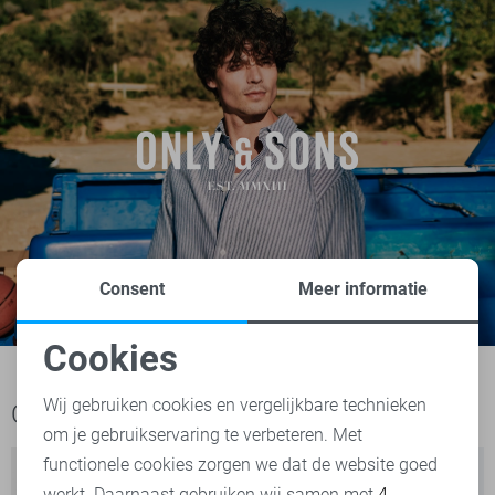
Consent
Meer informatie
Cookies
Noodzakelijke cookies
Wij gebruiken cookies en vergelijkbare technieken
Ook het bekijken waard
om je gebruikservaring te verbeteren. Met
Personalisatie cookies
functionele cookies zorgen we dat de website goed
werkt. Daarnaast gebruiken wij samen met
4
Analytische cookies