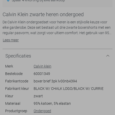
Calvin Klein zwarte heren ondergoed
De Calvin Klein ondergoedset voor heren is een stijlvolle keuze voor
elke garderobe. Deze set bestaat uit drie zwarte boxershorts met een
regular pasvorm, wat zorgt voor ultiem comfort. Het gebruik van 95%
katoen en 5% elastan maakt ze zacht en elastisch, ideaal voor
Lees meer
dagelijks gebruik in de koude wintermaanden. De elastische boord is
voorzien van het iconische Calvin Klein-logo, wat een subtiele, maar
luxe uitstraling geeft.
Specificaties
Deze boxershorts passen perfect bij een casual stijl, maar bieden ook
de nodige ondersteuning voor actieve dagen. De normale lengte en
Merk
Calvin klein
regular waist zorgen ervoor dat ze onopvallend onder elke outfit
Bestelcode
60001349
passen, ideaal voor zowel werk als vrije tijd. Of je nu een lange dag op
Fabrikantcode
boxer brief 3pk lv00nb4394
kantoor hebt of lekker thuis ontspant, met deze ondergoedset voel je
je altijd stijlvol en comfortabel. Een veelzijdige keuze voor iedere
Fabrikant kleur
BLACK W/ CHALK LOGO/BLACK W/ CURRIE
Kleur
zwart
Meer informatie:
Materiaal
95% katoen, 5% elastan
Ondergoed mag alleen geretourneerd worden indien ongeopend in de
originele verpakking, in ongedragen toestand met alle labels er nog
Productgroep
Ondergoed