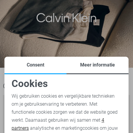
Consent
Meer informatie
Cookies
Ook het bekijken waard
Noodzakelijke cookies
Wij gebruiken cookies en vergelijkbare technieken
om je gebruikservaring te verbeteren. Met
Personalisatie cookies
functionele cookies zorgen we dat de website goed
werkt. Daarnaast gebruiken wij samen met
4
Analytische cookies
partners
analytische en marketingcookies om jouw