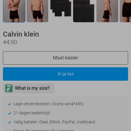
Calvin klein
44,90
Maat kiezen
In je tas
Lage verzendkosten | Gratis vanaf €95,-
21 dagen bedenktijd
Veilig betalen: iDeal, Billink, PayPal, creditcard
Spaar 4% korting bij elke aankoop