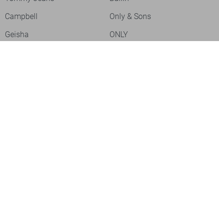
Campbell
Only & Sons
Geisha
ONLY
Lofty Manner
Zoso
Ydence
Vero Moda
Refined Department
Garcia
Sisters Point
Red Button
JDY
Fluresk
Harper & Yve
Object
Meld je aan voor onze nieuwsbrief
Meld je aan voor onze nieuwsbrief en profiteer als eerste van
acties!