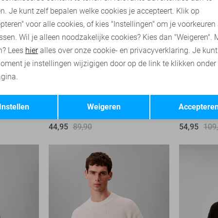
n. Je kunt zelf bepalen welke cookies je accepteert. Klik op
pteren" voor alle cookies, of kies "Instellingen" om je voorkeuren
ssen. Wil je alleen noodzakelijke cookies? Kies dan "Weigeren". 
n? Lees
hier
alles over onze cookie- en privacyverklaring. Je kun
oment je instellingen wijzigigen door op de link te klikken onder
gina.
-50%
-50%
Opslaan
Terug
Instellen
Weigeren
Acceptere
Calvin Klein Korte broek
Calvin Klei
44,95
89,90
54,95
109