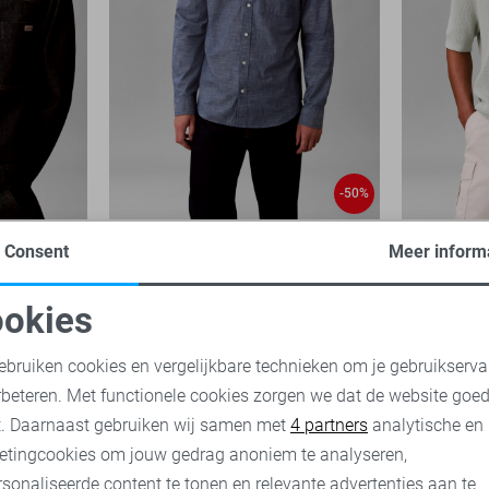
-50%
Calvin Klein Overhemd
Calvin Klei
Consent
Meer inform
44,95
89,90
49,95
99,
okies
oodzakelijke cookies
Personalisatie cookies
ebruiken cookies en vergelijkbare technieken om je gebruikserva
rbeteren. Met functionele cookies zorgen we dat de website goe
nalytische cookies
Marketing cookies
t. Daarnaast gebruiken wij samen met
4 partners
analytische en
etingcookies om jouw gedrag anoniem te analyseren,
sonaliseerde content te tonen en relevante advertenties aan te