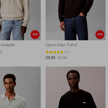
-50%
-50%
n sweater
Calvin Klein T-shirt
90
1
29,95
59,90