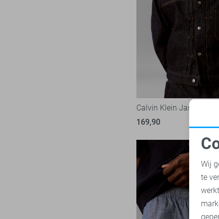
NZA
28
Only & Sons
219
Petrol Industries
113
Pierre Cardin
28
PME legend
841
Presly & Sun
6
Pure H. Tico
37
Calvin Klein Jas
Pure Path
44
169,90
Red Temple
11
Co
Replay
3
N
RJ Bodywear
17
Wij g
Sans
30
te ve
A
State of Art
182
werk
Superdry
mark
108
geper
Tommy Jeans
71