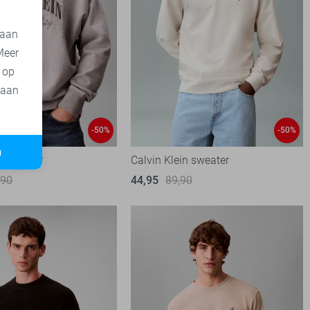
 aan
Meer
t op
 aan
-50%
-50%
n
n sweater
Calvin Klein sweater
,90
44,95
89,90