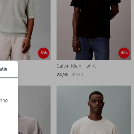
-50%
-50%
n Polo
Calvin Klein T-shirt
atie
90
24,95
49,90
ring
d