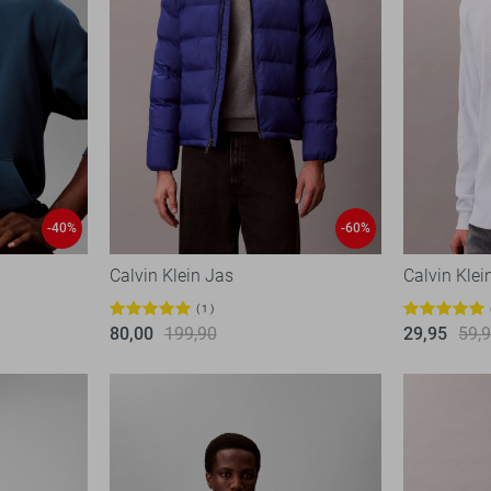
-40%
-60%
Calvin Klein Jas
Calvin Klein
1
80,00
199,90
29,95
59,