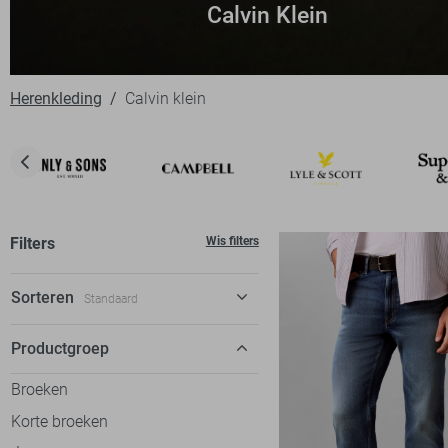
Calvin Klein
Herenkleding
Calvin klein
Filters
Wis filters
Sorteren
Standaard
Standaard
Productgroep
€ laag-hoog
Broeken
€ hoog-laag
Korte broeken