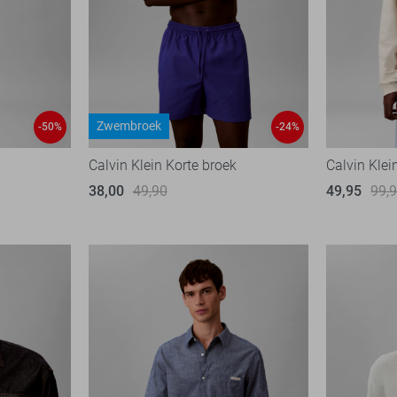
Zwembroek
-50%
-24%
Calvin Klein Korte broek
Calvin Klei
38,00
49,90
49,95
99,