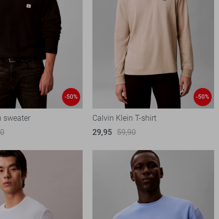
-50%
-50%
n sweater
Calvin Klein T-shirt
90
29,95
59,90