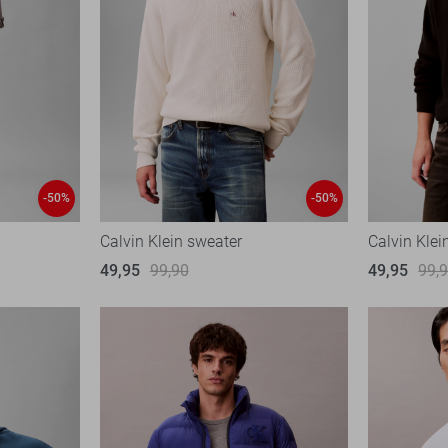
-50%
-50%
Calvin Klein sweater
Calvin Klei
49,95
99,90
49,95
99,