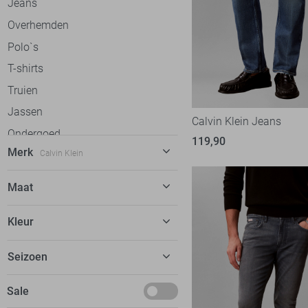
Jeans
Overhemden
Polo`s
T-shirts
Truien
Jassen
Calvin Klein Jeans
Ondergoed
119,90
Merk
Calvin Klein
Accessoires
Alan Red
12
Maat
Antony Morato
72
29/32
Kleur
Ballin
57
29/34
Bjorn Borg
13
Beige
Seizoen
30/32
Calvin Klein
52
Blauw
30/34
Basics
Sale
Campbell
38
Camel
31/32