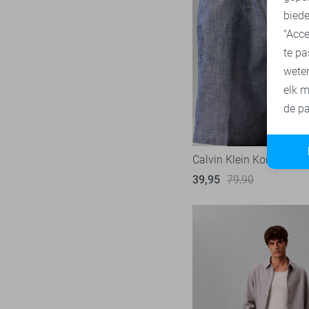
biede
Vanguard
217
"Acce
te pa
wete
elk m
de pa
Calvin Klein Korte broek
39,95
79,90