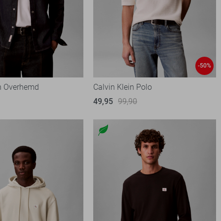
-50%
in Overhemd
Calvin Klein Polo
49,95
99,90