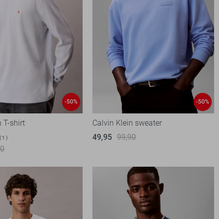
-50%
-50%
 T-shirt
Calvin Klein sweater
49,95
99,90
1
90