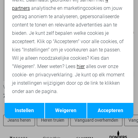
partners
analytische en marketingcookies om jouw
Marketing cookies
gedrag anoniem te analyseren, gepersonaliseerde
content te tonen en relevante advertenties aan te
bieden. Je kunt zelf bepalen welke cookies je
accepteert. Klik op "Accepteren" voor alle cookies, of
kies "Instellingen" om je voorkeuren aan te passen.
Wil je alleen noodzakelijke cookies? Kies dan
"Weigeren". Meer weten? Lees
hier
alles over onze
-30%
-50%
cookie- en privacyverklaring. Je kunt op elk moment
je instellingen wijzigigen door op de link te klikken
Vanguard Polo
Only & Sons Overhemd
onder aan de pagina.
70,00
99,99
20,00
39,99
Opslaan
Terug
Instellen
Weigeren
Accepteren
Jeans heren
Heren truien
Vanguard overhemden
Vang