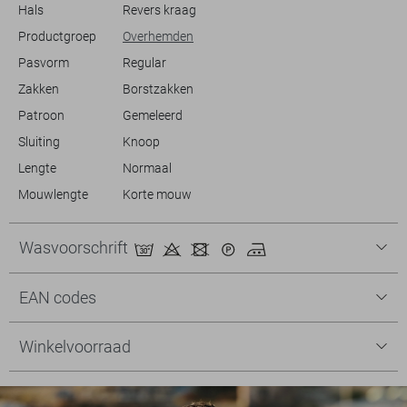
modieuze overhemd.
Hals
Revers kraag
Productgroep
Overhemden
Pasvorm
Regular
Zakken
Borstzakken
Patroon
Gemeleerd
Sluiting
Knoop
Lengte
Normaal
Mouwlengte
Korte mouw
Wasvoorschrift
EAN codes
Winkelvoorraad