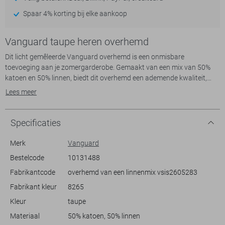
Spaar 4% korting bij elke aankoop
Vanguard taupe heren overhemd
Dit licht gemêleerde Vanguard overhemd is een onmisbare
toevoeging aan je zomergarderobe. Gemaakt van een mix van 50%
katoen en 50% linnen, biedt dit overhemd een ademende kwaliteit,
ideaal voor warme dagen. De regular fit zorgt voor een ontspannen
Lees meer
en comfortabele pasvorm, terwijl de korte mouwen en de reverskraag
een casual maar verfijnde uitstraling geven. Met een subtiele borstzak
aan de voorzijde, voegt het een praktisch element toe aan het
Specificaties
ontwerp.
Merk
Vanguard
Dit Vanguard overhemd komt goed tot zijn recht in verschillende
Bestelcode
10131488
settings. Of je nu een dag op het strand plant of een informele
Fabrikantcode
overhemd van een linnenmix vsis2605283
barbecue bijwoont, de veelzijdigheid van dit overhemd maakt het een
passende keuze. Draag het op een losse chino voor een moeiteloze
Fabrikant kleur
8265
look of combineer het met een jeans voor casual weekenduitjes.
Kleur
taupe
Dankzij de duurzame materiaalkeuze is het zowel stijlvol als
milieubewust. Laat je persoonlijke stijl spreken met dit veelzijdige en
Materiaal
50% katoen, 50% linnen