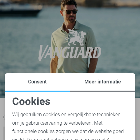
Consent
Meer informatie
Cookies
Noodzakelijke cookies
Wij gebruiken cookies en vergelijkbare technieken
Ook het bekijken waard
om je gebruikservaring te verbeteren. Met
Personalisatie cookies
functionele cookies zorgen we dat de website goed
werkt. Daarnaast gebruiken wij samen met
4
Analytische cookies