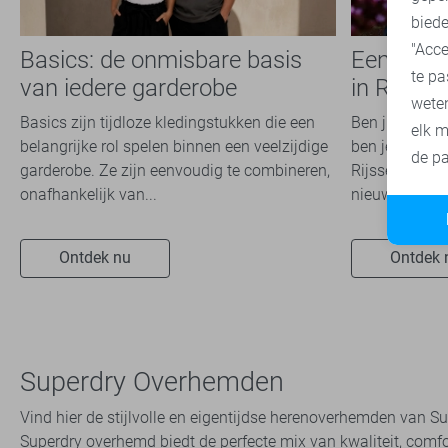
biede
"Acce
Basics: de onmisbare basis
Een kijkj
te pa
van iedere garderobe
in Rijsse
wete
Basics zijn tijdloze kledingstukken die een
Ben jij die fa
elk m
belangrijke rol spelen binnen een veelzijdige
ben je nog noo
de pa
garderobe. Ze zijn eenvoudig te combineren,
Rijssen gewee
onafhankelijk van...
nieuwsgierig? 
Ontdek nu
Ontdek 
Superdry Overhemden
Vind hier de stijlvolle en eigentijdse herenoverhemden van 
Superdry overhemd biedt de perfecte mix van kwaliteit, comfort