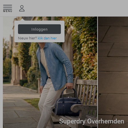
MENU
Inloggen
Nieuw hier?
klik dan hier
Superdry Overhemden