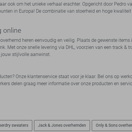
 maar ook om het unieke verhaal erachter. Opgericht door Pedro v
punten in Europa! De combinatie van stoerheid en hoge kwalite
 online
overhemd heren eenvoudig en veilig. Plaats de gewenste items i
link. Met onze snelle levering via DHL, voorzien van een track &
jouw stijlvolle aanwinst.
cten? Onze klantenservice staat voor je klaar. Bel ons op wer
ers delen graag meer informatie over onze producten en service,
perdry sweaters
Jack & Jones overhemden
Only & Sons overh