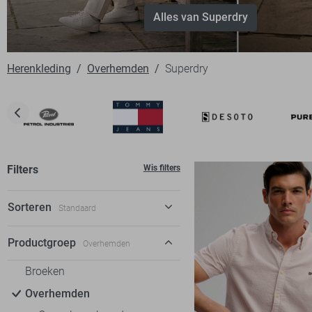
Alles van Superdry
Herenkleding
Overhemden
Superdry
Filters
Wis filters
Sorteren
Standaard
Standaard
Productgroep
Overhemden
€ laag-hoog
Broeken
€ hoog-laag
Overhemden