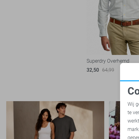
State of Art
59
Superdry
9
Tommy Jeans
7
Vanguard
73
Superdry Overhemd
32,50
64,99
Co
N
Wij g
te ve
A
werk
mark
geper