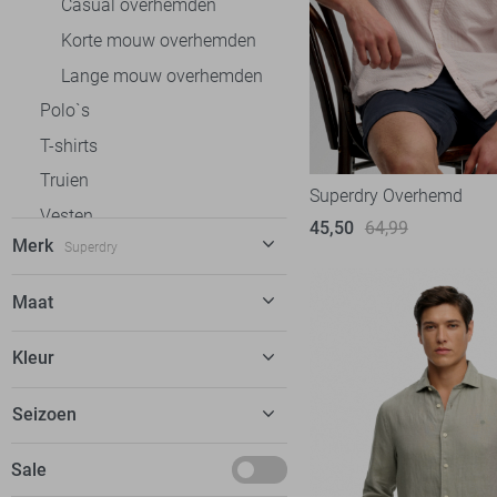
Casual overhemden
Korte mouw overhemden
Lange mouw overhemden
Polo`s
T-shirts
Truien
Superdry Overhemd
Vesten
45,50
64,99
Merk
Superdry
Jassen
Antony Morato
6
Maat
Ballin
1
S
Kleur
Calvin Klein
2
M
Campbell
22
Beige
Seizoen
L
Cars
1
Blauw
XL
Deals
Sale
Cast Iron
52
Groen
XXL