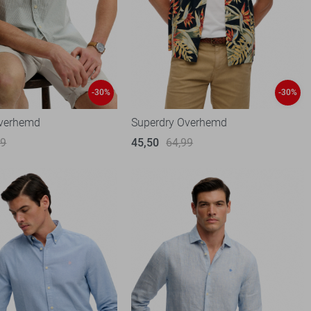
-30%
-30%
Overhemd
Superdry Overhemd
99
45,50
64,99