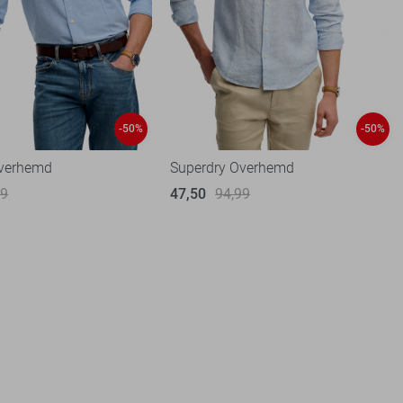
-50%
-50%
Overhemd
Superdry Overhemd
99
47,50
94,99