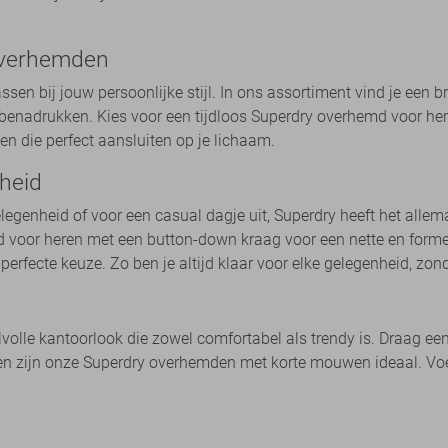
 overhemden
ssen bij jouw persoonlijke stijl. In ons assortiment vind je ee
 benadrukken. Kies voor een tijdloos Superdry overhemd voor here
den die perfect aansluiten op je lichaam.
heid
egenheid of voor een casual dagje uit, Superdry heeft het allem
md voor heren met een button-down kraag voor een nette en forme
rfecte keuze. Zo ben je altijd klaar voor elke gelegenheid, zond
volle kantoorlook die zowel comfortabel als trendy is. Draag ee
n zijn onze Superdry overhemden met korte mouwen ideaal. Voeg 