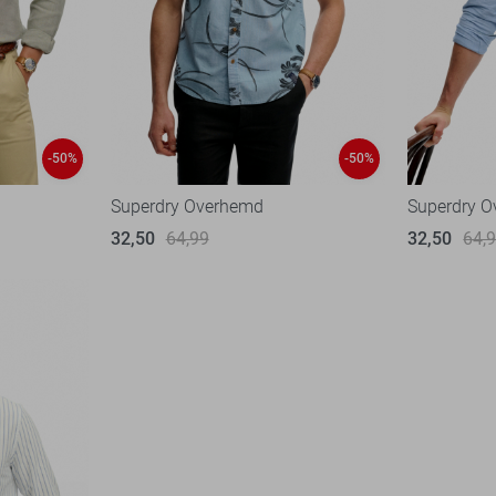
-50%
-50%
Superdry Overhemd
Superdry 
32,50
64,99
32,50
64,