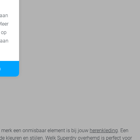
 aan
Meer
t op
 aan
n
t merk een onmisbaar element is bij jouw
herenkleding
. Een
nde kleuren en stijlen. Welk Superdry overhemd is perfect voor