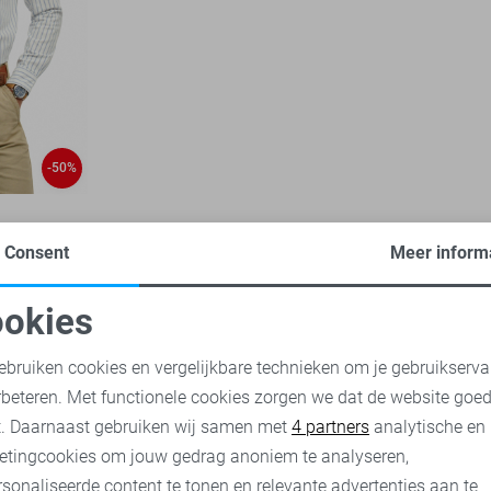
-50%
Consent
Meer inform
okies
oodzakelijke cookies
Personalisatie cookies
ebruiken cookies en vergelijkbare technieken om je gebruikserva
rbeteren. Met functionele cookies zorgen we dat de website goe
nalytische cookies
Marketing cookies
t. Daarnaast gebruiken wij samen met
4 partners
analytische en
etingcookies om jouw gedrag anoniem te analyseren,
sonaliseerde content te tonen en relevante advertenties aan te