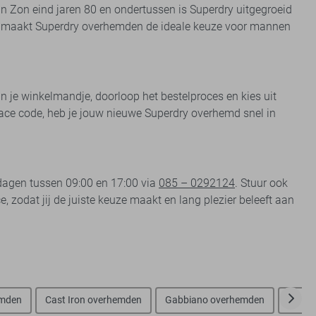
an Zon eind jaren 80 en ondertussen is Superdry uitgegroeid
it maakt Superdry overhemden de ideale keuze voor mannen
n je winkelmandje, doorloop het bestelproces en kies uit
 trace code, heb je jouw nieuwe Superdry overhemd snel in
kdagen tussen 09:00 en 17:00 via
085 – 0292124
. Stuur ook
 zodat jij de juiste keuze maakt en lang plezier beleeft aan
emden
Cast Iron overhemden
Gabbiano overhemden
NO-EX