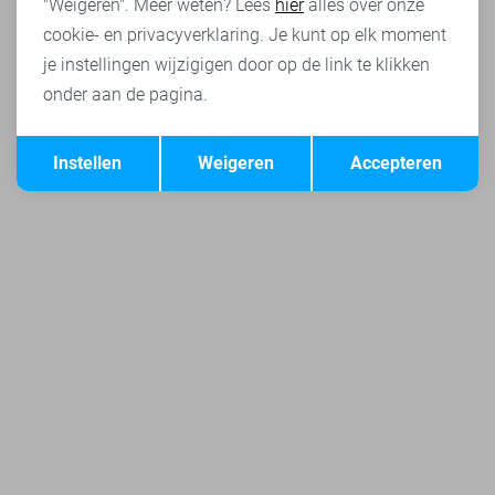
"Weigeren". Meer weten? Lees
hier
alles over onze
cookie- en privacyverklaring. Je kunt op elk moment
je instellingen wijzigigen door op de link te klikken
onder aan de pagina.
Opslaan
Terug
Instellen
Weigeren
Accepteren