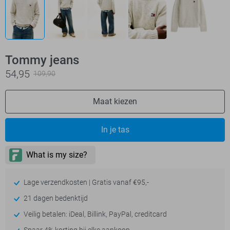
Tommy jeans
54,95
109,90
Maat kiezen
In je tas
Lage verzendkosten | Gratis vanaf €95,-
21 dagen bedenktijd
Veilig betalen: iDeal, Billink, PayPal, creditcard
Spaar 4% korting bij elke aankoop