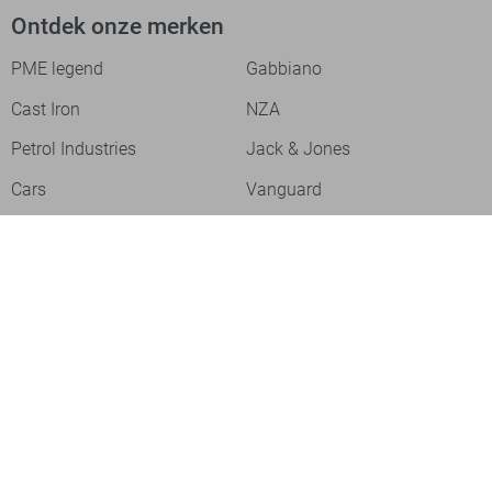
Ontdek onze merken
PME legend
Gabbiano
Cast Iron
NZA
Petrol Industries
Jack & Jones
Cars
Vanguard
Tommy Jeans
Ballin
Campbell
Only & Sons
Geisha
ONLY
Lofty Manner
Zoso
Ydence
Vero Moda
Refined Department
Garcia
Sisters Point
Red Button