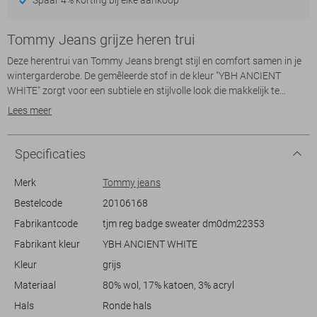
Tommy Jeans grijze heren trui
Deze herentrui van Tommy Jeans brengt stijl en comfort samen in je
wintergarderobe. De gemêleerde stof in de kleur "YBH ANCIENT
WHITE" zorgt voor een subtiele en stijlvolle look die makkelijk te
combineren is met diverse outfits. Met een ronde hals en
Lees meer
raglanmouwen biedt deze trui een klassieke uitstraling, terwijl de
regular fit zorgt voor een relaxte pasvorm waarmee je gemakkelijk de
dag doorkomt. Het iconische merklogo op de borst voegt een vleugje
Specificaties
herkenbaarheid en authenticiteit toe aan je outfit.
Merk
Tommy jeans
De trui is ideaal voor koude winterdagen waar je zowel warmte als
Bestelcode
20106168
stijl zoekt. Draag hem op een casual jeans voor een ontspannen
Fabrikantcode
tjm reg badge sweater dm0dm22353
weekenduitstraling, of combineer met een nette chino voor een meer
verfijnde look. Of je nu een ochtendwandeling maakt of een informele
Fabrikant kleur
YBH ANCIENT WHITE
werkdag voor de boeg hebt, deze Tommy Jeans trui past perfect bij
Kleur
grijs
verschillende settings en zorgt ervoor dat je er verzorgd uitziet zonder
in te boeten aan comfort.
Materiaal
80% wol, 17% katoen, 3% acryl
Hals
Ronde hals