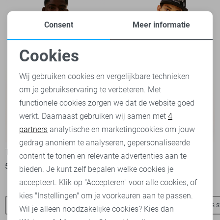
Consent
Meer informatie
Cookies
Noodzakelijke cookies
Wij gebruiken cookies en vergelijkbare technieken
om je gebruikservaring te verbeteren. Met
Personalisatie cookies
functionele cookies zorgen we dat de website goed
werkt. Daarnaast gebruiken wij samen met
4
Analytische cookies
partners
analytische en marketingcookies om jouw
-50%
-40%
Marketing cookies
gedrag anoniem te analyseren, gepersonaliseerde
Tommy Jeans Vest
Tommy Jeans Trui
content te tonen en relevante advertenties aan te
59,95
119,90
59,95
99,90
bieden. Je kunt zelf bepalen welke cookies je
accepteert. Klik op "Accepteren" voor alle cookies, of
kies "Instellingen" om je voorkeuren aan te passen.
Tommy Jeans truien
Tommy Jeans t-shirts
Tommy Jeans s
Wil je alleen noodzakelijke cookies? Kies dan