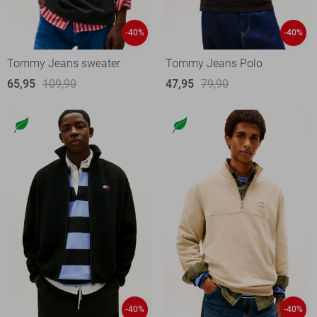
-40%
-40%
Tommy Jeans sweater
Tommy Jeans Polo
65,95
109,90
47,95
79,90
-40%
-40%