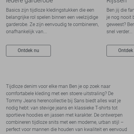
iedere garderobe
Rijssen
Basics zijn tijdloze kledingstukken die een
Ben jij die f
belangrijke rol spelen binnen een veelzijdige
je nog nooit 
garderobe. Ze zijn eenvoudig te combineren,
geweest? Ben
onafhankelijk van...
snel verder...
Ontdek nu
Ontdek
Tijdloze denim voor elke man Ben je op zoek naar
comfortabele kleding met een stoere uitstraling? De
Tommy Jeans herencollectie bij Sans biedt alles wat je
nodig hebt: van stevige jeans en klassieke T-shirts tot
sportieve hoodies en jassen met karakter. De ontwerpen
combineren tijdloze snits met een moderne, urban stijl –
perfect voor mannen die houden van kwaliteit en eenvoud