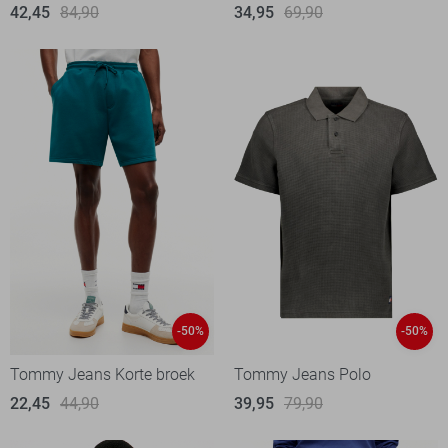
42,45
84,90
34,95
69,90
-50%
-50%
Tommy Jeans Korte broek
Tommy Jeans Polo
22,45
44,90
39,95
79,90