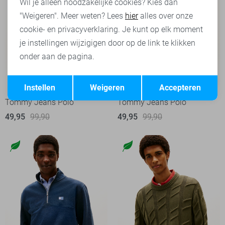
Wil je alleen noodzakelijke cookies? Kies dan
"Weigeren". Meer weten? Lees
hier
alles over onze
cookie- en privacyverklaring. Je kunt op elk moment
je instellingen wijzigigen door op de link te klikken
onder aan de pagina.
Opslaan
Terug
-50%
-50%
Instellen
Weigeren
Accepteren
Tommy Jeans Polo
Tommy Jeans Polo
49,95
99,90
49,95
99,90