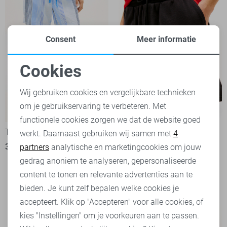
Consent
Meer informatie
Cookies
Noodzakelijke cookies
Wij gebruiken cookies en vergelijkbare technieken
om je gebruikservaring te verbeteren. Met
Personalisatie cookies
-50%
-50%
functionele cookies zorgen we dat de website goed
Tommy Jeans Korte broek
Tommy Jeans Korte broek
werkt. Daarnaast gebruiken wij samen met
4
Analytische cookies
37,45
74,90
29,95
59,90
partners
analytische en marketingcookies om jouw
Marketing cookies
gedrag anoniem te analyseren, gepersonaliseerde
content te tonen en relevante advertenties aan te
bieden. Je kunt zelf bepalen welke cookies je
accepteert. Klik op "Accepteren" voor alle cookies, of
kies "Instellingen" om je voorkeuren aan te passen.