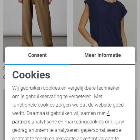
Consent
Meer informatie
-10%
SisterS point Broek
SisterS point T-shirt
Cookies
69,95
27,00
29,95
Noodzakelijke cookies
Wij gebruiken cookies en vergelijkbare technieken
om je gebruikservaring te verbeteren. Met
Personalisatie cookies
functionele cookies zorgen we dat de website goed
werkt. Daarnaast gebruiken wij samen met
4
Analytische cookies
partners
analytische en marketingcookies om jouw
Marketing cookies
gedrag anoniem te analyseren, gepersonaliseerde
content te tonen en relevante advertenties aan te