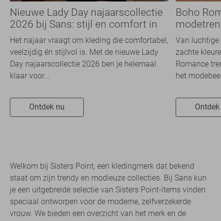
Nieuwe Lady Day najaarscollectie
Boho Rom
2026 bij Sans: stijl en comfort in
modetrend
travelkwaliteit
overal zie
Het najaar vraagt om kleding die comfortabel,
Van luchtige 
veelzijdig én stijlvol is. Met de nieuwe Lady
zachte kleure
Day najaarscollectie 2026 ben je helemaal
Romance tren
klaar voor...
het modebeel
Ontdek nu
Ontdek
Welkom bij Sisters Point, een kledingmerk dat bekend
staat om zijn trendy en modieuze collecties. Bij Sans kun
je een uitgebreide selectie van Sisters Point-items vinden
speciaal ontworpen voor de moderne, zelfverzekerde
vrouw. We bieden een overzicht van het merk en de