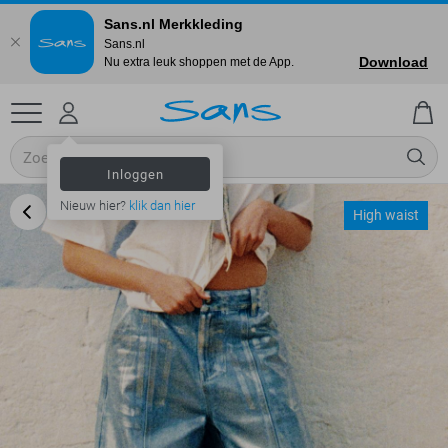
Sans.nl Merkkleding
Sans.nl
Download
Nu extra leuk shoppen met de App.
Inloggen
Nieuw hier?
klik dan hier
High waist