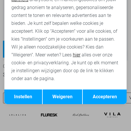
Marketing cookies
gedrag anoniem te analyseren, gepersonaliseerde
content te tonen en relevante advertenties aan te
bieden. Je kunt zelf bepalen welke cookies je
accepteert. Klik op "Accepteren" voor alle cookies, of
kies "Instellingen" om je voorkeuren aan te passen.
Blush
Juicy
Wil je alleen noodzakelijke cookies? Kies dan
Regular waist
High waist
-30%
-20%
"Weigeren". Meer weten? Lees
hier
alles over onze
cookie- en privacyverklaring. Je kunt op elk moment
Only Jeans
Only Jeans
je instellingen wijzigigen door op de link te klikken
35,00
49,99
39,95
49,99
onder aan de pagina.
Opslaan
Terug
Instellen
Weigeren
Accepteren
Refined Department broeken
Refined Department blouses