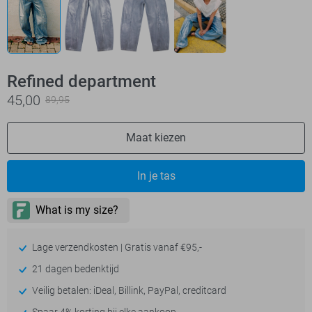
Refined department
45,00
89,95
Maat kiezen
In je tas
Lage verzendkosten | Gratis vanaf €95,-
21 dagen bedenktijd
Veilig betalen: iDeal, Billink, PayPal, creditcard
Spaar 4% korting bij elke aankoop