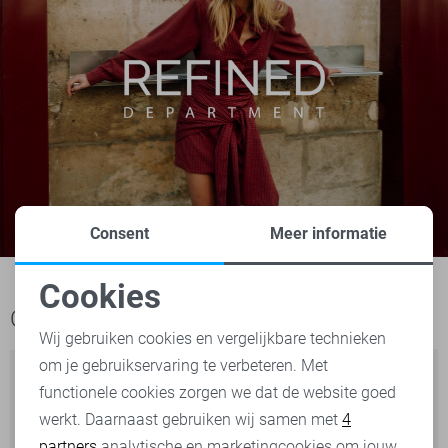
Consent
Meer informatie
Cookies
Noodzakelijke cookies
Ook het bekijken waard
Wij gebruiken cookies en vergelijkbare technieken
om je gebruikservaring te verbeteren. Met
Personalisatie cookies
functionele cookies zorgen we dat de website goed
werkt. Daarnaast gebruiken wij samen met
4
Analytische cookies
partners
analytische en marketingcookies om jouw