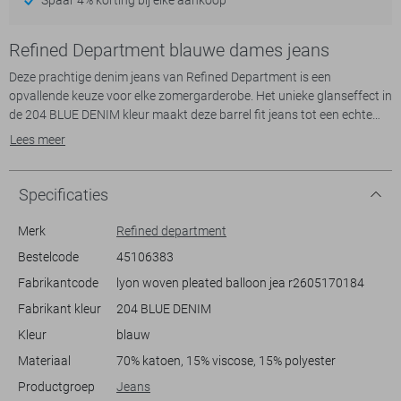
Refined Department blauwe dames jeans
Deze prachtige denim jeans van Refined Department is een
opvallende keuze voor elke zomergarderobe. Het unieke glanseffect in
de 204 BLUE DENIM kleur maakt deze barrel fit jeans tot een echte
eyecatcher. De high waist taille en normale lengte geven de jeans een
Lees meer
moderne uitstraling, terwijl de praktische steekzakken extra gemak
bieden. Dankzij de knoop- en ritssluiting is de jeans comfortabel in
gebruik.
Specificaties
De veelzijdige stijl van deze jeans maakt het een uitstekende match
Merk
Refined department
voor verschillende gelegenheden. Of je nu op zoek bent naar een
Bestelcode
45106383
casual look voor een ontspannen dagje winkelen of een avondje uit
Fabrikantcode
lyon woven pleated balloon jea r2605170184
met vrienden, deze jeans biedt de perfecte combinatie van stijl en
comfort. Combineer het met een eenvoudige top en sandalen voor
Fabrikant kleur
204 BLUE DENIM
een moeiteloze zomerse look. Het subtiele glanspatroon geeft net dat
Kleur
blauw
beetje extra flair aan jouw outfit.
Materiaal
70% katoen, 15% viscose, 15% polyester
Productgroep
Jeans