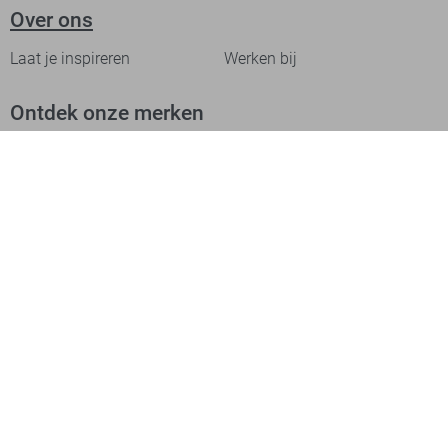
Over ons
Laat je inspireren
Werken bij
Ontdek onze merken
PME legend
Gabbiano
Cast Iron
NZA
Petrol Industries
Jack & Jones
Cars
Vanguard
Tommy Jeans
Ballin
Campbell
Only & Sons
Geisha
ONLY
Lofty Manner
Zoso
Ydence
Vero Moda