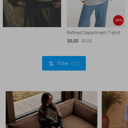
-50%
Refined Department T-shirt
30,00
59,95
Filter
2