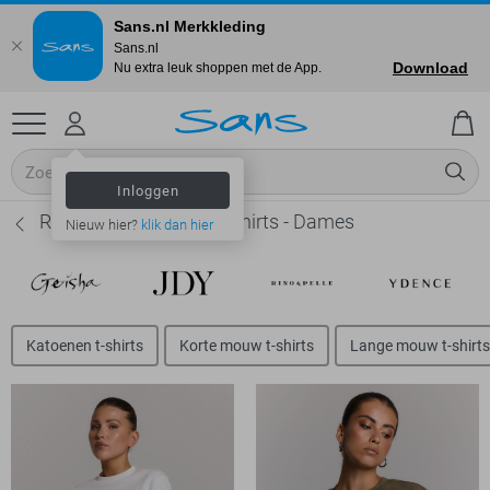
Sans.nl Merkkleding
Sans.nl
Download
Nu extra leuk shoppen met de App.
Inloggen
Refined Department T-shirts - Dames
Nieuw hier?
klik dan hier
Katoenen t-shirts
Korte mouw t-shirts
Lange mouw t-shirts