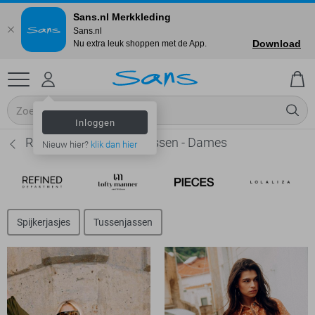
Sans.nl Merkkleding
Sans.nl
Download
Nu extra leuk shoppen met de App.
Inloggen
Refined Department Jassen - Dames
Nieuw hier?
klik dan hier
Spijkerjasjes
Tussenjassen