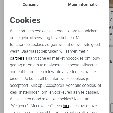
Consent
Meer informatie
Boho Romance: de romantische
Western E
Cookies
modetrend die je dit seizoen
Nukus kle
Noodzakelijke cookies
overal ziet
2026
Van luchtige jurken en broderie blouses tot
De nieuwste N
Wij gebruiken cookies en vergelijkbare technieken
zachte kleuren en verfijnde details: de Boho
het teken va
om je gebruikservaring te verbeteren. Met
Personalisatie cookies
Romance trend is niet meer weg te denken uit
perfect aans
functionele cookies zorgen we dat de website goed
het modebeeld. Ook...
een vrouwelijk
werkt. Daarnaast gebruiken wij samen met
4
Analytische cookies
partners
analytische en marketingcookies om jouw
Ontdek nu
Ontdek
Marketing cookies
gedrag anoniem te analyseren, gepersonaliseerde
content te tonen en relevante advertenties aan te
bieden. Je kunt zelf bepalen welke cookies je
accepteert. Klik op "Accepteren" voor alle cookies, of
kies "Instellingen" om je voorkeuren aan te passen.
Heb je dit al eens bekeken?
Wil je alleen noodzakelijke cookies? Kies dan
"Weigeren". Meer weten? Lees
hier
alles over onze
Refined Department broeken
Refined Department blouses
cookie- en privacyverklaring. Je kunt op elk moment