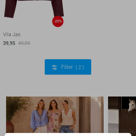
-20%
Vila Jas
39,95
49,99
Filter
2