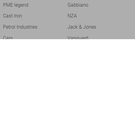
PME legend
Gabbiano
Cast Iron
NZA
Petrol Industries
Jack & Jones
Cars
Vanguard
Tommy Jeans
Ballin
Campbell
Only & Sons
Geisha
ONLY
Lofty Manner
Zoso
Ydence
Vero Moda
Refined Department
Garcia
Sisters Point
Red Button
JDY
Fluresk