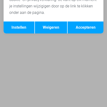
je instellingen wijzigigen door op de link te klikken
onder aan de pagina.
Opslaan
Terug
Instellen
Weigeren
Accepteren