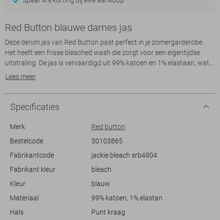
Red Button blauwe dames jas
Deze denim jas van Red Button past perfect in je zomergarderobe.
Het heeft een frisse bleached wash die zorgt voor een eigentijdse
uitstraling. De jas is vervaardigd uit 99% katoen en 1% elastaan, wat
zorgt voor een comfortabele pasvorm die meebeweegt. De regular fit
Lees meer
maakt het een veelzijdig en tijdloos stuk dat goed combineert met
zowel casual als meer stijlvolle outfits.
Specificaties
Het design van de jas heeft subtiele details zoals borstzakken en een
klassieke puntkraag, waardoor het een authentieke denim look
Merk
Red button
behoudt. De knoopsluiting en lange mouwen bieden extra stijlopties
Bestelcode
30103865
en zorgen ervoor dat je deze jas makkelijk kunt aanpassen aan
Fabrikantcode
jackie bleach srb4904
verschillende gelegenheden. Of je nu een dagje uit gaat of een
informele bijeenkomst hebt, deze jas is een ideale aanvulling op je look
Fabrikant kleur
bleach
en geeft je garderobe een trendy touch.
Kleur
blauw
Materiaal
99% katoen, 1% elastan
Hals
Punt kraag