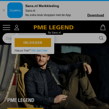
Sans.nl Merkkleding
Sans.nl
Download
Nu extra leuk shoppen met de App.
INLOGGEN
Nieuw hier?
klik dan hier
PME LEGEND