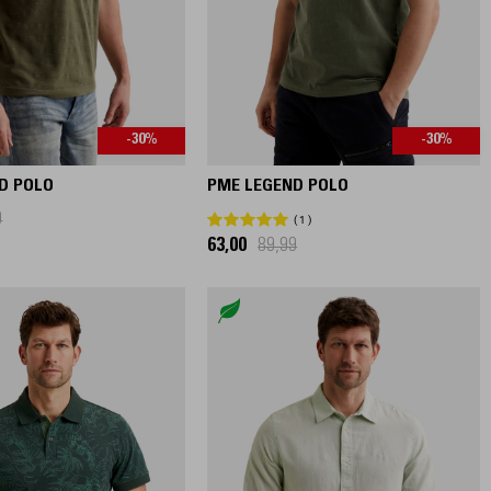
-30%
-30%
D POLO
PME LEGEND POLO
9
1
63,00
89,99