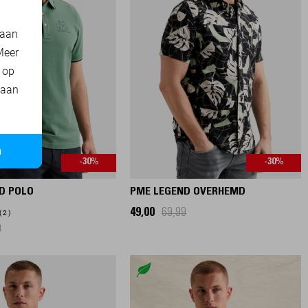
 aan
Meer
t op
 aan
n
-30%
-30%
D POLO
PME LEGEND OVERHEMD
49,00
69,99
2
9