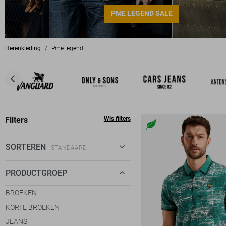
PME LEGEND SALE
Herenkleding
Pme legend
Filters
Wis filters
SORTEREN
STANDAARD
STANDAARD
PRODUCTGROEP
€ LAAG-HOOG
BROEKEN
€ HOOG-LAAG
KORTE BROEKEN
JEANS