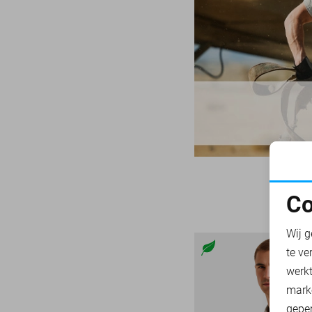
ZAND
100
PIERRE CARDIN
28
ZWART
105
PME LEGEND
841
110
PRESLY & SUN
6
28/30
PURE H. TICO
37
28/32
PURE PATH
44
29/30
RED TEMPLE
11
29/32
REPLAY
3
30/30
RJ BODYWEAR
17
30/32
SANS
30
30/34
Co
STATE OF ART
182
31/30
N
SUPERDRY
109
31/32
Wij g
TOMMY JEANS
71
31/34
te ve
VANGUARD
217
A
31/36
werk
mark
32/30
geper
32/32