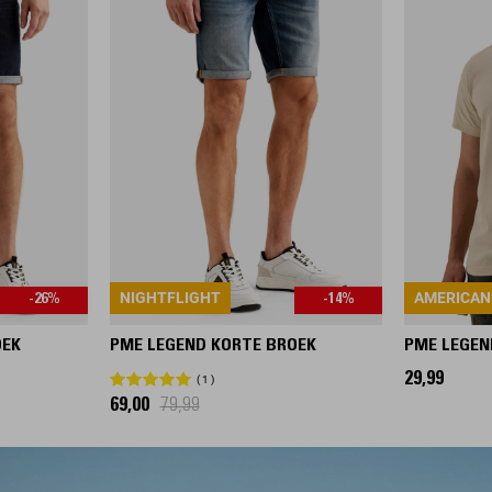
NIGHTFLIGHT
AMERICAN
-26%
-14%
OEK
PME LEGEND KORTE BROEK
PME LEGEN
29,99
1
69,00
79,99