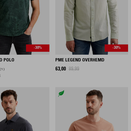
-30%
-30%
D POLO
PME LEGEND OVERHEMD
63,00
89,99
1
9