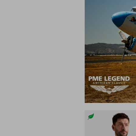
42/32
42/34
42/36
42/38
44/32
44/34
NS
S
M
L
XL
XXL
XXXL
XXXXL
XXXXXL