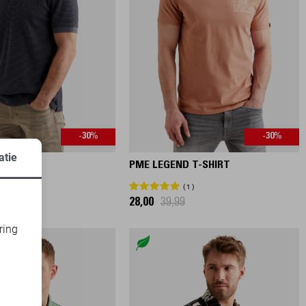
-30%
-30%
atie
D POLO
PME LEGEND T-SHIRT
9
1
28,00
39,99
ring
d