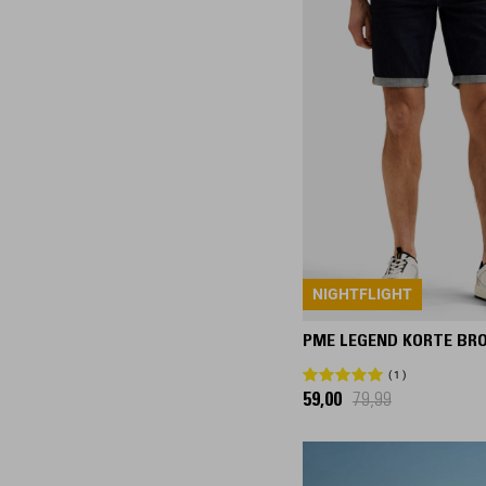
35/34
35/36
36/30
36/32
36/34
36/36
36/38
38/30
38/32
38/34
NIGHTFLIGHT
38/36
PME LEGEND KORTE BR
38/38
1
40/30
59,00
79,99
40/32
40/34
42/30