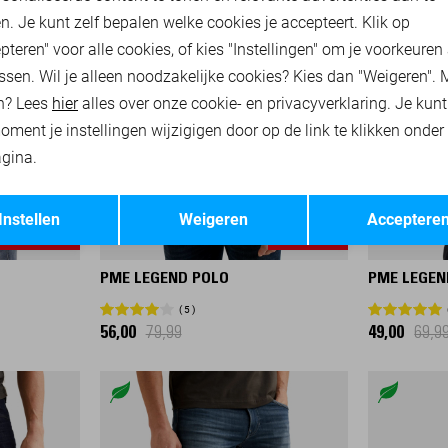
n. Je kunt zelf bepalen welke cookies je accepteert. Klik op
pteren" voor alle cookies, of kies "Instellingen" om je voorkeuren
ssen. Wil je alleen noodzakelijke cookies? Kies dan "Weigeren". 
n? Lees
hier
alles over onze cookie- en privacyverklaring. Je kun
oment je instellingen wijzigigen door op de link te klikken onder
gina.
Opslaan
Terug
Instellen
Weigeren
Acceptere
-30%
-30%
PME LEGEND POLO
PME LEGEN
5
56,00
79,99
49,00
69,9