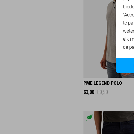
biede
32/34
"Acce
32/36
te pa
32/38
wete
33/30
elk m
33/32
de pa
33/34
33/36
33/38
34/30
PME LEGEND POLO
34/32
63,00
89,99
34/34
34/36
34/38
35/30
35/32