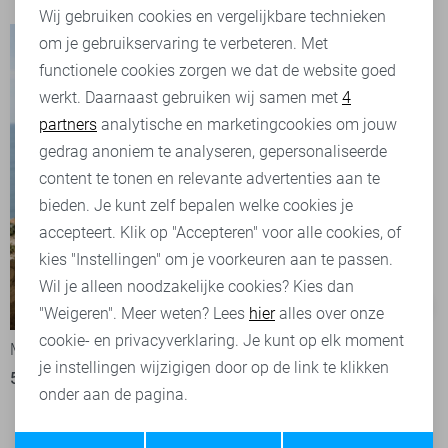
Wij gebruiken cookies en vergelijkbare technieken
om je gebruikservaring te verbeteren. Met
Personalisatie cookies
functionele cookies zorgen we dat de website goed
werkt. Daarnaast gebruiken wij samen met
4
Analytische cookies
partners
analytische en marketingcookies om jouw
Marketing cookies
gedrag anoniem te analyseren, gepersonaliseerde
content te tonen en relevante advertenties aan te
bieden. Je kunt zelf bepalen welke cookies je
accepteert. Klik op "Accepteren" voor alle cookies, of
kies "Instellingen" om je voorkeuren aan te passen.
Wil je alleen noodzakelijke cookies? Kies dan
-50%
-50%
"Weigeren". Meer weten? Lees
hier
alles over onze
cookie- en privacyverklaring. Je kunt op elk moment
McGregor Overhemd
McGregor Overhemd
je instellingen wijzigigen door op de link te klikken
50,00
99,95
50,00
99,95
onder aan de pagina.
Opslaan
Terug