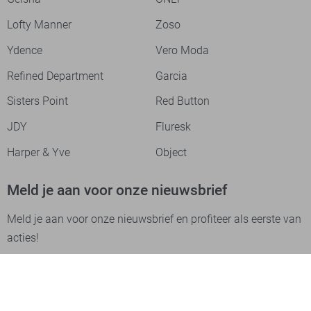
Lofty Manner
Zoso
Ydence
Vero Moda
Refined Department
Garcia
Sisters Point
Red Button
JDY
Fluresk
Harper & Yve
Object
Meld je aan voor onze nieuwsbrief
Meld je aan voor onze nieuwsbrief en profiteer als eerste van
acties!
Aanmelden
Betaalmethodes