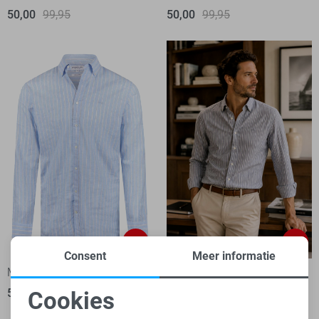
50,00
99,95
50,00
99,95
-50%
-50%
Consent
Meer informatie
McGregor Overhemd
McGregor Overhemd
50,00
99,95
Cookies
1
50,00
99,95
Noodzakelijke cookies