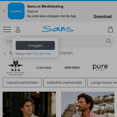
Sans.nl Merkkleding
Sans.nl
Download
Nu extra leuk shoppen met de App.
Inloggen
McGregor Overhemden - Heren
Nieuw hier?
klik dan hier
Casual overhemden
Geblokte overhemden
Lange mouw ov