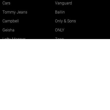
Cars
Vanguard
Tommy Jeans
Ballin
Campbell
Only & Sons
Geisha
ONLY
Lofty Manner
Zoso
Ydence
Vero Moda
Refined Department
Garcia
Sisters Point
Red Button
JDY
Fluresk
Harper & Yve
Object
Meld je aan voor onze nieuwsbrief
Meld je aan voor onze nieuwsbrief en profiteer als eerste van