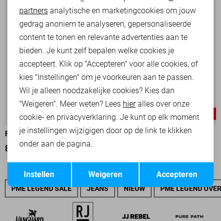
partners
analytische en marketingcookies om jouw
Marketing cookies
gedrag anoniem te analyseren, gepersonaliseerde
content te tonen en relevante advertenties aan te
bieden. Je kunt zelf bepalen welke cookies je
accepteert. Klik op "Accepteren" voor alle cookies, of
kies "Instellingen" om je voorkeuren aan te passen.
Wil je alleen noodzakelijke cookies? Kies dan
"Weigeren". Meer weten? Lees
hier
alles over onze
-30%
-30%
cookie- en privacyverklaring. Je kunt op elk moment
je instellingen wijzigigen door op de link te klikken
PME LEGEND BROEK
PME LEGEND BROEK
onder aan de pagina.
84,00
119,99
84,00
119,99
Opslaan
Terug
Instellen
Weigeren
Accepteren
PME LEGEND SALE
JEANS
NIEUW
PME LEGEND OVE