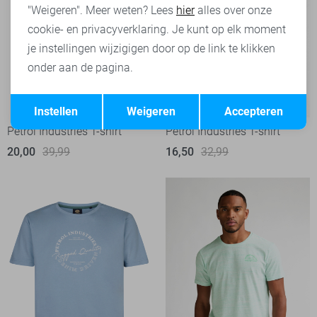
"Weigeren". Meer weten? Lees
hier
alles over onze
cookie- en privacyverklaring. Je kunt op elk moment
je instellingen wijzigigen door op de link te klikken
onder aan de pagina.
Opslaan
Terug
-50%
-50%
Instellen
Weigeren
Accepteren
Petrol Industries T-shirt
Petrol Industries T-shirt
20,00
39,99
16,50
32,99