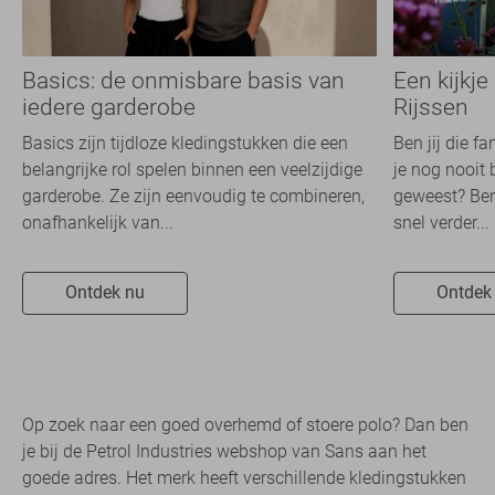
Basics: de onmisbare basis van
Een kijkje
iedere garderobe
Rijssen
Basics zijn tijdloze kledingstukken die een
Ben jij die f
belangrijke rol spelen binnen een veelzijdige
je nog nooit 
garderobe. Ze zijn eenvoudig te combineren,
geweest? Ben
onafhankelijk van...
snel verder...
Ontdek nu
Ontdek
Op zoek naar een ​​goed overhemd of stoere ​​polo? Dan ben
je bij de Petrol Industries webshop van Sans aan het
goede adres. Het merk heeft verschillende kledingstukken