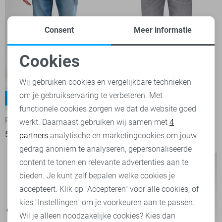
Consent
Meer informatie
Cookies
Noodzakelijke cookies
Wij gebruiken cookies en vergelijkbare technieken
om je gebruikservaring te verbeteren. Met
Personalisatie cookies
Russel
Starling
-15%
functionele cookies zorgen we dat de website goed
Petrol Industries Jeans
Petrol Industries Jeans
werkt. Daarnaast gebruiken wij samen met
4
Analytische cookies
50,95
59,99
69,99
partners
analytische en marketingcookies om jouw
Marketing cookies
gedrag anoniem te analyseren, gepersonaliseerde
content te tonen en relevante advertenties aan te
bieden. Je kunt zelf bepalen welke cookies je
accepteert. Klik op "Accepteren" voor alle cookies, of
kies "Instellingen" om je voorkeuren aan te passen.
Wil je alleen noodzakelijke cookies? Kies dan