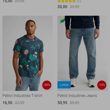
15,00
29,99
1
20,00
39,99
Lewis
-50%
-15%
Petrol Industries T-shirt
Petrol Industries Jeans
16,50
32,99
50,95
59,99