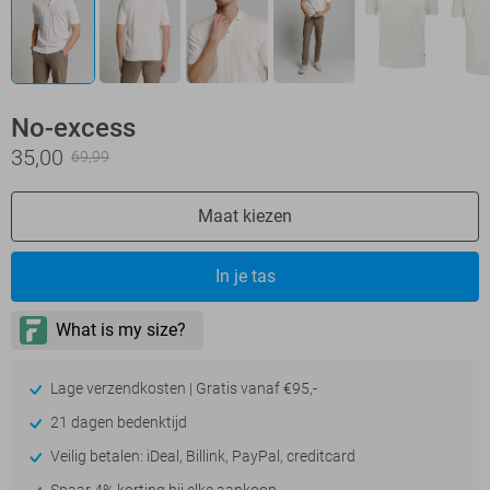
No-excess
35,00
69,99
Maat kiezen
In je tas
Lage verzendkosten | Gratis vanaf €95,-
21 dagen bedenktijd
Veilig betalen: iDeal, Billink, PayPal, creditcard
Spaar 4% korting bij elke aankoop