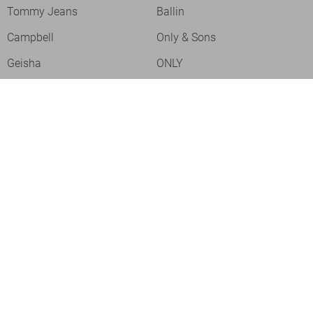
Tommy Jeans
Ballin
Campbell
Only & Sons
Geisha
ONLY
Lofty Manner
Zoso
Ydence
Vero Moda
Refined Department
Garcia
Sisters Point
Red Button
JDY
Fluresk
Harper & Yve
Object
Meld je aan voor onze nieuwsbrief
Meld je aan voor onze nieuwsbrief en profiteer als eerste van
acties!