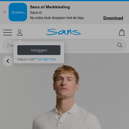
Sans.nl Merkkleding
Sans.nl
Download
Nu extra leuk shoppen met de App.
Inloggen
Nieuw hier?
klik dan hier