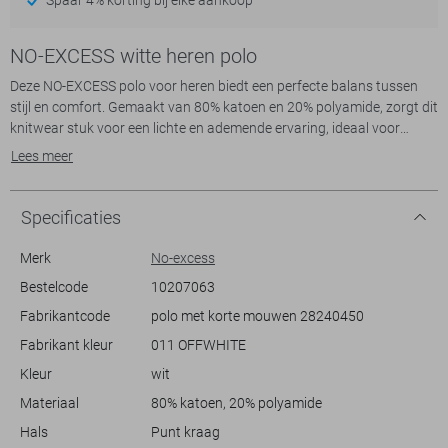
NO-EXCESS witte heren polo
Deze NO-EXCESS polo voor heren biedt een perfecte balans tussen
stijl en comfort. Gemaakt van 80% katoen en 20% polyamide, zorgt dit
knitwear stuk voor een lichte en ademende ervaring, ideaal voor
zomerse dagen. De polo komt in een subtiele off-white tint en heeft
Lees meer
een verfijnd patroon dat structuur toevoegt aan je look. De puntkraag
met knoopsluiting geeft je de mogelijkheid om de pasvorm naar wens
aan te passen, terwijl de korte mouwen een casual touch bieden.
Specificaties
Met zijn normale lengte en regular fit is deze polo geschikt voor
diverse gelegenheden, van een ontspannen weekendbrunch tot een
Merk
No-excess
informele zakelijke bijeenkomst. Combineer hem met een chino voor
Bestelcode
10207063
een verzorgde uitstraling of draag hem met je favoriete jeans voor
Fabrikantcode
polo met korte mouwen 28240450
een meer casual look. De lichte kleur en het klassieke ontwerp maken
het een veelzijdig item dat makkelijk te matchen is met verschillende
Fabrikant kleur
011 OFFWHITE
kledingstukken in je garderobe.
Kleur
wit
Materiaal
80% katoen, 20% polyamide
Hals
Punt kraag