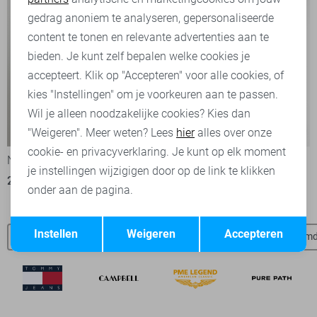
Marketing cookies
gedrag anoniem te analyseren, gepersonaliseerde
content te tonen en relevante advertenties aan te
bieden. Je kunt zelf bepalen welke cookies je
accepteert. Klik op "Accepteren" voor alle cookies, of
kies "Instellingen" om je voorkeuren aan te passen.
Wil je alleen noodzakelijke cookies? Kies dan
-50%
-50%
"Weigeren". Meer weten? Lees
hier
alles over onze
cookie- en privacyverklaring. Je kunt op elk moment
NO-EXCESS Polo
Petrol Industries Polo
je instellingen wijzigigen door op de link te klikken
25,00
49,99
20,00
39,99
onder aan de pagina.
Opslaan
Terug
Instellen
Weigeren
Accepteren
No Excess SALE
NO-EXCESS t-shirts
NO-EXCESS overhem